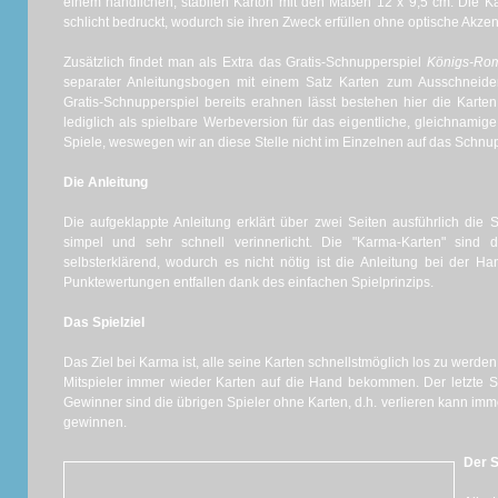
einem handlichen, stabilen Karton mit den Maßen 12 x 9,5 cm. Die Ka
schlicht bedruckt, wodurch sie ihren Zweck erfüllen ohne optische Akzen
Zusätzlich findet man als Extra das Gratis-Schnupperspiel
Königs-Rom
separater Anleitungsbogen mit einem Satz Karten zum Ausschneid
Gratis-Schnupperspiel bereits erahnen lässt bestehen hier die Kart
lediglich als spielbare Werbeversion für das eigentliche, gleichnam
Spiele, weswegen wir an diese Stelle nicht im Einzelnen auf das Schn
Die Anleitung
Die aufgeklappte Anleitung erklärt über zwei Seiten ausführlich die 
simpel und sehr schnell verinnerlicht. Die "Karma-Karten" sind 
selbsterklärend, wodurch es nicht nötig ist die Anleitung bei der H
Punktewertungen entfallen dank des einfachen Spielprinzips.
Das Spielziel
Das Ziel bei Karma ist, alle seine Karten schnellstmöglich los zu werde
Mitspieler immer wieder Karten auf die Hand bekommen. Der letzte Spie
Gewinner sind die übrigen Spieler ohne Karten, d.h. verlieren kann immer
gewinnen.
Der S