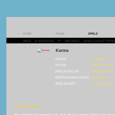
HOME
FILME
SPIELE
XBOX
|
PLAYSTATION
|
PC
|
NINTENDO
|
GESELLSCHAFTSSPIE
Karma
GENRE:
Kartenspiel
AUTOR:
Marsha J. Falco
SPIELEVERLAG:
Amigo Spiele
EMPFOHLENES ALTER:
ab 8 Jahren
SPIELDAUER:
ca. 35 Minuten
19.12.2015 von MarS