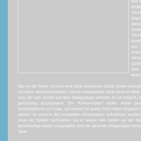
Alle 
erhäl
Tisch
folge
dies
Spiel
Tisc
Handk
das 
entsc
Stel
Zahle
aber 
begin
Wer an der Reihe ist muss eine Karte ausspielen. Dabei dürfen solan
nur diese verwendet werden und die ausgespielte Karte muss im Wert st
sein, die sich bereits auf dem Ablagestapel befindet. Es ist möglich
gleichzeitig auszuspielen. Die "Karma-Karten" dürfen immer ge
Sonderaktionen zur Folge, auf welche ich später noch näher eingehen 
spielen, so muss er den kompletten Ablagestapel aufnehmen, wurden
muss der Spieler nachziehen, bis er wieder drei Karten auf der H
gleichwertige Karten ausgespielt, wird der gesamte Ablagestapel beise
Spiel.