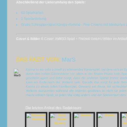
Abschließend der Lieferumfang des Spiels:
60 Spielkarten
1 Spielanleitung
Gratis-Schnupperspiel
Königs-Rommé - Five Crowns
mit Minikarten
Cover & Bilder ©
Cover: AMIGO Spiel + Freizeit GmbH / Bilder im Artik
DAS FAZIT VON:
MarS
Karma
ist ein sehr schnell zu erlernendes Kartenspiel, bei dem sich im S
durch den hohen Glücksfaktor vor allem in der finalen Phase kein Spiel
geschickt agiert und dafür sorgt, dass die anderen Spieler immer wi
kann am Ende noch der Verlierer sein. Gerade das sorgt für jede M
Karma
zu einem tollen Familienspiel. Gewarnt sei davor, mit schlechten
Verlierer dazustehen während alle anderen gewinnen ist nicht für jeden
macht wirklich Spaß, ist jedes Mal völlig anders und der Spielverlauf stets
Die letzten Artikel des Redakteurs: