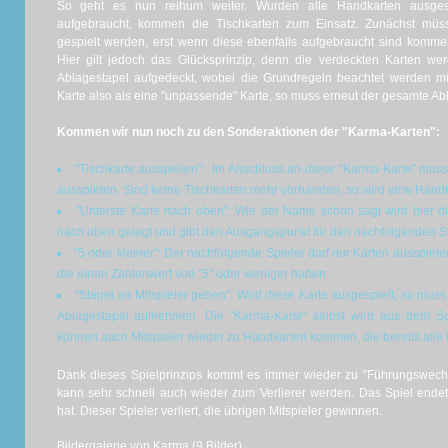
So geht es nun reihum weiter. Wurden alle Handkarten ausgesp
aufgebraucht, kommen die Tischkarten zum Einsatz. Zunächst müss
gespielt werden, erst wenn diese ebenfalls aufgebraucht sind komm
Hier gilt jedoch das Glücksprinzip, denn die verdeckten Karten we
Ablagestapel aufgedeckt, wobei die Grundregeln beachtet werden mü
Karte also als eine "unpassende" Karte, so muss erneut der gesamte 
Kommen wir nun noch zu den Sonderaktionen der "Karma-Karten":
"Tischkarte ausspielen": Im Anschluss an diese "Karma-Karte" muss 
ausspielen. Sind keine Tischkarten mehr vorhanden, so wird eine Handk
"Unterste Karte nach oben": Wie der Name schon sagt wird hier di
nach oben gelegt und gibt den Ausgangspunkt für den nachfolgenden Sp
"5 oder kleiner": Der nachfolgende Spieler darf nur Karten ausspiele
die einen Zahlenwert von "5" oder weniger haben.
"Stapel an Mitspieler geben": Wird diese Karte ausgespielt, so mus
Ablagestapel aufnehmen. Die "Karma-Karte" selbst wird aus dem S
können auch Mitspieler wieder zu Handkarten kommen, die bereits alle 
Dank dieses Spielprinzips kommt es immer wieder zu "Führungswechs
kann sehr schnell auch wieder zum Verlierer werden. Das Spiel endet
hat. Dieser Spieler verliert, die übrigen Mitspieler gewinnen.
Bildergalerie von Karma (9 Bilder)