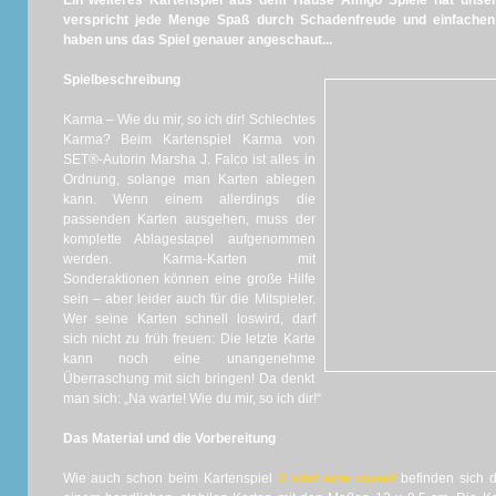
Ein weiteres Kartenspiel aus dem Hause Amigo Spiele hat unse
verspricht jede Menge Spaß durch Schadenfreude und einfachen 
haben uns das Spiel genauer angeschaut...
Spielbeschreibung
Karma – Wie du mir, so ich dir! Schlechtes
Karma? Beim Kartenspiel Karma von
SET®-Autorin Marsha J. Falco ist alles in
Ordnung, solange man Karten ablegen
kann. Wenn einem allerdings die
passenden Karten ausgehen, muss der
komplette Ablagestapel aufgenommen
werden. Karma-Karten mit
Sonderaktionen können eine große Hilfe
sein – aber leider auch für die Mitspieler.
Wer seine Karten schnell loswird, darf
sich nicht zu früh freuen: Die letzte Karte
kann noch eine unangenehme
Überraschung mit sich bringen! Da denkt
man sich: „Na warte! Wie du mir, so ich dir!“
Das Material und die Vorbereitung
Wie auch schon beim Kartenspiel
3 sind eine zuviel!
befinden sich d