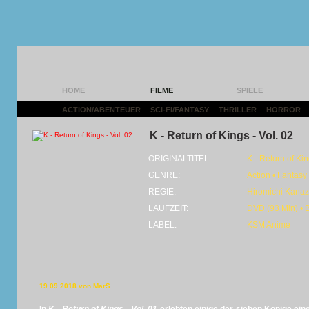
HOME
FILME
SPIELE
ACTION/ABENTEUER
|
SCI-FI/FANTASY
|
THRILLER
|
HORROR
|
K - Return of Kings - Vol. 02
ORIGINALTITEL:
K - Return of Ki
GENRE:
Action • Fantasy
REGIE:
Hiromichi Kana
LAUFZEIT:
DVD (93 Min) • 
LABEL:
KSM Anime
19.09.2018 von MarS