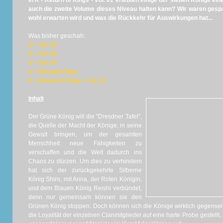
In
K - Return of Kings - Vol. 01
erlebten einige der sieben Könige eine
auch die zweite Volume dieses Niveau halten kann? Wir waren gespa
wohl erwarten wird und was die Rückkehr für Auswirkungen hat...
Was bisher geschah:
K - Vol. 01
K - Vol. 02
K - Vol. 03
K - Missing Kings
K - Return of Kings - Vol. 01
Inhalt
Der Grüne König will die "Dresdner Tafel",
die Quelle der Macht der Könige, in seine
Gewalt bringen, um der gesamten
Menschheit neue Fähigkeiten zu
verschaffen und die Welt dadurch ins
Chaos zu stürzen. Um dies zu verhindern
hat sich der zurückgekehrte Silberne
König Shiro, mit Anna, der Roten Königin,
und dem Blauen König Reishi verbündet,
denn nur gemeinsam können sie den
Grünen König stoppen. Doch können sich die Könige wirklich gegenseit
die Loyalität der einzelnen Clanmitglieder auf eine harte Probe gestellt,