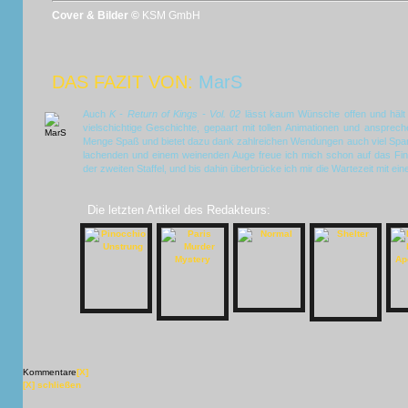
Cover & Bilder ©
KSM GmbH
DAS FAZIT VON:
MarS
Auch
K - Return of Kings - Vol. 02
lässt kaum Wünsche offen und hält 
vielschichtige Geschichte, gepaart mit tollen Animationen und anspre
Menge Spaß und bietet dazu dank zahlreichen Wendungen auch viel Span
lachenden und einem weinenden Auge freue ich mich schon auf das Fina
der zweiten Staffel, und bis dahin überbrücke ich mir die Wartezeit mit e
Die letzten Artikel des Redakteurs:
Kommentare
[X]
[X] schließen