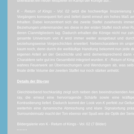
unerwartet ein neuer Mitspieler im Kampf der Könige auf...
K - Return of Kings - Vol. 02
setzt die hochwertige Inszenierung u
Vorgängers konsequent fort und liefert damit erneut ein hohes Maß an 
Inhalten. Dabei konzentriert sich die zweite Staffel zusehends imme
Beziehungen untereinander, wo diese in der ersten Staffel noch eher 
deren Clanmitgliedern lag. Dadurch erhalten die Könige nicht nur za
gesamte Universum von
K
wird immer weiter ausgebaut und durch
beziehungsweise Vorgeschichten erweitert. Nebencharaktere im urspr
kaum noch, denn durch die weitläufige Handlung bekommt nun jede de
eigenen Anteil an der Geschichte und wird dementsprechend dari
Charaktere sehr gut ins Gesamtbild integriert wurden.
K - Return of King
wahres Feuerwerk an Überraschungen und Wendungen ab, was selbstv
finale dritte Volume der zweiten Staffel nur noch stärker anhebt.
Details der Blu-ray
Gleichbleibend hochkarätig zeigt sich neben den beeindruckenden Ani
ray, die erneut eine hervorragende Schärfe sowie eine kräft
Kontrastierung liefert. Dadurch kommt der Look von
K
perfekt zur Geltu
weiterhin eine dynamische Abmischung und klare Signalortung präsen
Surroundeinsatz macht der Ton ebenso viel Spaß wie die Optik der Serie
Bildergalerie von K - Return of Kings - Vol. 02 (7 Bilder)