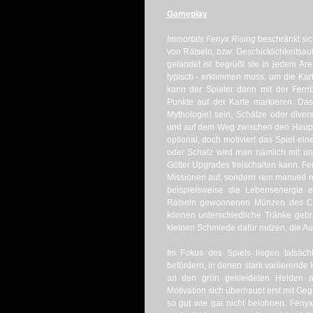
Gameplay
Immortals Fenyx Rising
beschränkt si
von Rätseln, bzw. Geschicklichkeitsa
gelandet ist begrüßt sie in jedem Are
typisch - erklimmen muss, um die Kart
kann der Spieler dann mit der Fernbl
Punkte auf der Karte markieren. Da
Mythologie) sein, Schätze oder divers
und auf dem Weg zwischen den Hauptm
optional, doch motiviert das Spiel e
oder Schatz wird man nämlich mit unt
Götter Upgrades freischalten kann. F
Missionen auf, sondern rein manuell m
beispielsweise die Lebensenergie e
Rätseln gewonnenen Münzen des Char
können unterschiedliche Tränke gebr
kleinen Schmiede dafür nutzen, die A
Im Fokus des Spiels liegen tatsäch
befördern, in denen stark variierende
an den grün gekleideten Helden a
Motivation sich überhaupt erst mit Ge
so gut wie gar nicht belohnen. Fenyx