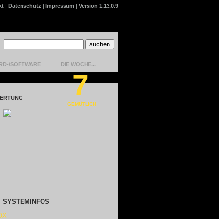
kt
|
Datenschutz
|
Impressum
|
Version 1.13.0.9
RD-/SOFTWARE
DIE WOCHE...
7
ERTUNG
GEMÜTLICH
SYSTEMINFOS
OX