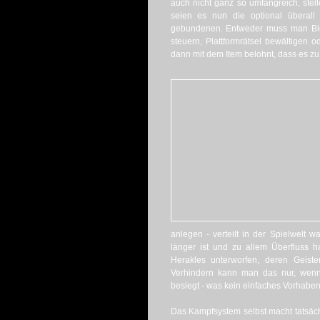
auch nicht ganz so umfangreich, stell
seien es nun die optional überall
gebundenen. Entweder muss man Blöc
steuern, Plattformrätsel bewältigen
dann mit dem Item belohnt, dass es zu
anlegen - verteilt in der Spielwelt w
länger ist und zu allem Überfluss 
Herakles unterworfen, deren Geiste
Verhindern kann man das nur, wenn 
besiegt - was kein einfaches Vorhaben 
Das Kampfsystem selbst macht tatsächl