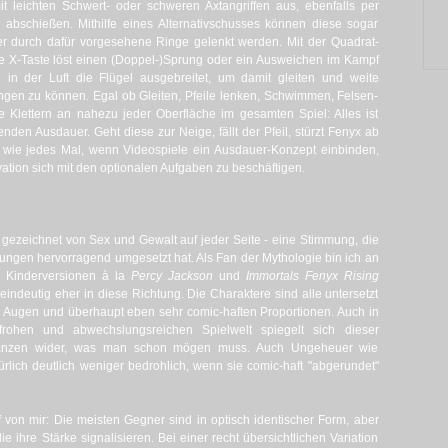
 leichten Schwert- oder schweren Axtangriffen aus, ebenfalls per
e abschießen. Mithilfe eines Alternativschusses können diese sogar
r durch dafür vorgesehene Ringe gelenkt werden. Mit der Quadrat-
 die X-Taste löst einen (Doppel-)Sprung oder ein Ausweichen im Kampf
 in der Luft die Flügel ausgebreitet, um damit gleiten und weite
ingen zu können. Egal ob Gleiten, Pfeile lenken, Schwimmen, Felsen-
e Klettern an nahezu jeder Oberfläche im gesamten Spiel: Alles ist
den Ausdauer. Geht diese zur Neige, fällt der Pfeil, stürzt Fenyx ab
g - wie jedes Mal, wenn Videospiele ein Ausdauer-Konzept einbinden,
ation sich mit den optionalen Aufgaben zu beschäftigen.
t gezeichnet von Sex und Gewalt auf jeder Seite - eine Stimmung, die
ungen hervorragend umgesetzt hat. Als Fan der Mythologie bin ich an
n Kinderversionen à la
Percy Jackson
und
Immortals Fenyx Rising
k eindeutig eher in diese Richtung. Die Charaktere sind alle untersetzt
 Augen und überhaupt eben sehr comic-haften Proportionen. Auch in
rohen und abwechslungsreichen Spielwelt spiegelt sich dieser
Pflanzen wider, was man schon mögen muss. Auch Ungeheuer wie
rlich deutlich weniger bedrohlich, wenn sie comic-haft "abgerundet"
von mir: Die meisten Gegner sind in optisch identischer Form, aber
e ihre Stärke signalisieren. Bei einer recht übersichtlichen Variation