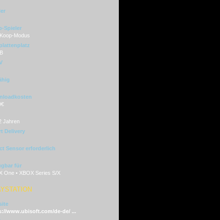
ler
-Spieler
 Koop-Modus
plattenplatz
B
V
ähig
nloadkosten
9€
2 Jahren
t Delivery
ct Sensor erforderlich
ügbar für
 One • XBOX Series S/X
AYSTATION
ite
s://www.ubisoft.com/de-de/ ...