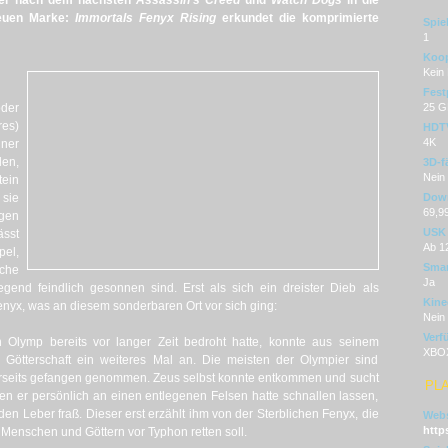
nter nach dem nächsten
Assassin's Creed
und
Watch Dogs
in die
neuen Marke:
Immortals Fenyx Rising
erkundet die komprimierte
Spie
1
Koop
Kein
Fest
der
25 G
es)
HDT
4K
iner
len,
3D-f
Nein
ein
sie
Dow
69,9
gen
USK
ässt
Ab 1
el,
Smar
sche
Ja
egend feindlich gesonnen sind. Erst als sich ein dreister Dieb als
Kine
enyx, was an diesem sonderbaren Ort vor sich ging:
Nein
Verf
 Olymp bereits vor langer Zeit bedroht hatte, konnte aus seinem
XBOX
 Götterschaft ein weiteres Mal an. Die meisten der Olympier sind
rerseits gefangen genommen. Zeus selbst konnte entkommen und sucht
PL
n er persönlich an einen entlegenen Felsen hatte schnallen lassen,
n Leber fraß. Dieser erst erzählt ihm von der Sterblichen Fenyx, die
Webs
http
 Menschen und Göttern vor Typhon retten soll.