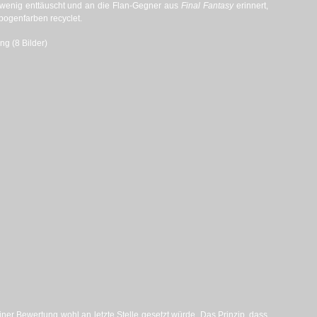
wenig enttäuscht und an die Flan-Gegner aus
Final Fantasy
erinnert,
bogenfarben recyclet.
ng (8 Bilder)
einer Bewertung wohl an letzte Stelle gesetzt würde. Das Prinzip, dass