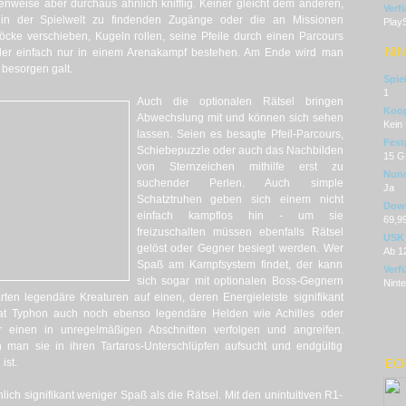
enweise aber durchaus ähnlich knifflig. Keiner gleicht dem anderen,
Verf
 in der Spielwelt zu findenden Zugänge oder die an Missionen
PlayS
ke verschieben, Kugeln rollen, seine Pfeile durch einen Parcours
NI
 oder einfach nur in einem Arenakampf bestehen. Am Ende wird man
 besorgen galt.
Spie
1
Auch die optionalen Rätsel bringen
Koop
Abwechslung mit und können sich sehen
Kein
lassen. Seien es besagte Pfeil-Parcours,
Fest
Schiebepuzzle oder auch das Nachbilden
15 G
von Sternzeichen mithilfe erst zu
Nunc
suchender Perlen. Auch simple
Ja
Schatztruhen geben sich einem nicht
Dow
einfach kampflos hin - um sie
69,9
freizuschalten müssen ebenfalls Rätsel
USK
gelöst oder Gegner besiegt werden. Wer
Ab 1
Spaß am Kampfsystem findet, der kann
Verf
sich sogar mit optionalen Boss-Gegnern
Nint
arten legendäre Kreaturen auf einen, deren Energieleiste signifikant
hat Typhon auch noch ebenso legendäre Helden wie Achilles oder
r einen in unregelmäßigen Abschnitten verfolgen und angreifen.
man sie in ihren Tartaros-Unterschlüpfen aufsucht und endgültig
ist.
ECH
ich signifikant weniger Spaß als die Rätsel. Mit den unintuitiven R1-