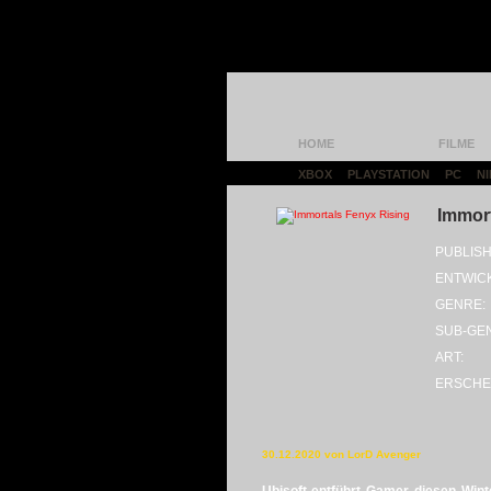
HOME
FILME
XBOX
|
PLAYSTATION
|
PC
|
N
Immort
PUBLISH
ENTWIC
GENRE:
SUB-GE
ART:
ERSCHE
30.12.2020 von LorD Avenger