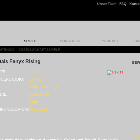
Unser Team
|
FAQ
|
Konta
SPIELE
SONSTIGES
PODCAST
HA
INTENDO
|
GESELLSCHAFTSSPIELE
|
als Fenyx Rising
BEW
ER:
Ubisoft
KLERSTUDIO:
Ubisoft
Action-Adventure
NRE:
Open World
Fullprice
INUNGSDATUM:
03.12.2020
XB