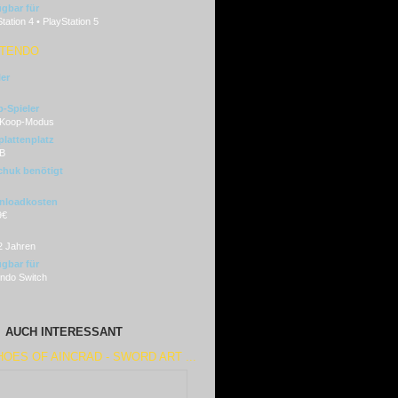
ügbar für
tation 4 • PlayStation 5
NTENDO
ler
-Spieler
 Koop-Modus
plattenplatz
B
huk benötigt
nloadkosten
9€
2 Jahren
ügbar für
endo Switch
AUCH INTERESSANT
OES OF AINCRAD - SWORD ART ...