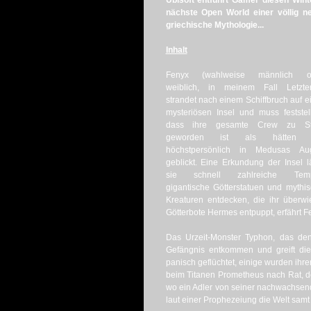
Ubisoft entführt Gamer diesen Wi
nächste Open World einer völlig 
griechische Mythologie...
Inhalt
Fenyx (wahlweise männlich o
weiblich, in meinem Fall Letzter
strandet nach einem Schiffbruch auf e
mysteriösen Insel und muss feststel
dass ihre gesamte Crew zu St
geworden ist als hätten 
höchstpersönlich in Medusas Au
geblickt. Eine Erkundung der Insel l
sie schnell zahlreiche Temp
gigantische Götterstatuen und mythi
Kreaturen entdecken, die ihr überwi
Götterbote Hermes entpuppt, erfährt F
Das Urzeit-Monster Typhon, das den
Gefängnis entkommen und greift die
panisch geflüchtet, einige wurden ih
beim Titanen Prometheus nach Rat, de
wo ein Adler von seiner nachwachsende
laut einer Prophezeiung die Welt samt