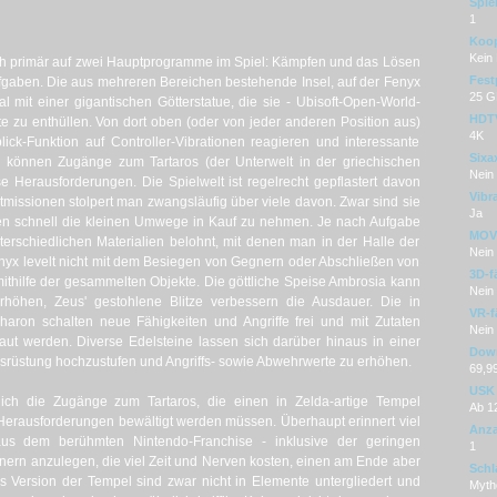
Spie
1
Koop
Kein
ch primär auf zwei Hauptprogramme im Spiel: Kämpfen und das Lösen
Fest
ufgaben. Die aus mehreren Bereichen bestehende Insel, auf der Fenyx
25 G
al mit einer gigantischen Götterstatue, die sie - Ubisoft-Open-World-
HDT
e zu enthüllen. Von dort oben (oder von jeder anderen Position aus)
4K
ick-Funktion auf Controller-Vibrationen reagieren und interessante
Sixa
s können Zugänge zum Tartaros (der Unterwelt in der griechischen
Nein
e Herausforderungen. Die Spielwelt ist regelrecht gepflastert davon
Vibr
issionen stolpert man zwangsläufig über viele davon. Zwar sind sie
Ja
inen schnell die kleinen Umwege in Kauf zu nehmen. Je nach Aufgabe
MOVE
erschiedlichen Materialien belohnt, mit denen man in der Halle der
Nein
enyx levelt nicht mit dem Besiegen von Gegnern oder Abschließen von
3D-f
ithilfe der gesammelten Objekte. Die göttliche Speise Ambrosia kann
Nein
rhöhen, Zeus' gestohlene Blitze verbessern die Ausdauer. Die in
VR-f
on schalten neue Fähigkeiten und Angriffe frei und mit Zutaten
Nein
aut werden. Diverse Edelsteine lassen sich darüber hinaus in einer
Dow
usrüstung hochzustufen und Angriffs- sowie Abwehrwerte zu erhöhen.
69,9
USK
lich die Zugänge zum Tartaros, die einen in Zelda-artige Tempel
Ab 1
 Herausforderungen bewältigt werden müssen. Überhaupt erinnert viel
Anza
us dem berühmten Nintendo-Franchise - inklusive der geringen
1
gnern anzulegen, die viel Zeit und Nerven kosten, einen am Ende aber
Schl
s Version der Tempel sind zwar nicht in Elemente untergliedert und
Mytho