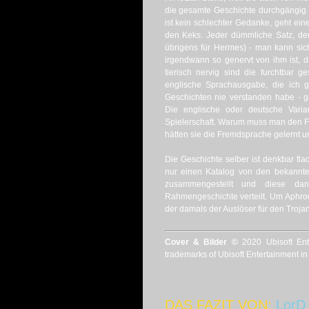
die gesamte Geschichte durchgängig 
ist kein schlechter Gedanke, geht e
den Keks. Jeder dümmliche Satz, der Z
übrigens für Hermes) - man kann sic
irgendwann so genervt von ihm ist, 
tierisch nervig sind die furchtbar g
englische Sprachausgabe, die ich ge
Geschichten nie verstanden habe - g
Die englische oder deutsche Varia
Spielerschaft. Warum muss man den F
hätten sie die Fremdsprache gelernt u
Die Geschichte selber ist denkbar f
nur einen Katalog von den bekannte
zusammengestellt und diese dan
Rahmengeschichte verteilt. Um Aphrodi
der damals der Auslöser für den Trojan
Cover & Bilder ©
2020 Ubisoft Ent
trademarks of Ubisoft Entertainment in 
DAS FAZIT VON:
LorD