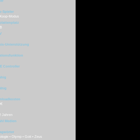
ler
-Spieler
 Koop-Modus
plattenplatz
B
V
xis-Unterstützung
ationsfunktion
 Controller
ähig
ähig
nloadkosten
9€
2 Jahren
hl Medien
agwörter
logie • Olymp • Gott • Zeus