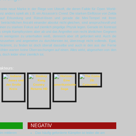
 nette neue Marke in der Riege von Ubisoft, die deren Faible für Open World-
nz anders spielt als z.B. ein
Assassin's Creed
. Die starken Einflüsse von Zelda
auf Erkundung und Rätsel-lösen und gerade die Mini-Tempel mit ihren
 beträchtlichen Anzahl einander absolut nicht gleichen, sind anspruchsvoll und
inen zu starken Fokus auf ziemlich pingelige Physik legen. Gerade im Kontrast
as simple Kampfsystem aber ab und das Angreifen von recht ähnlichen Gegnern
m wenigsten zu unterhalten weiß, dennoch aber oft gefordert wird. Auch die
zusehen und angenehm zu durchforsten ist, überzeugt nicht vollends. Egal,
kämmt, zu finden ist doch überall dasselbe und auch in den aus der Ferne
öhlen warten keine Überraschungen auf einen. Alles wirkt, abgesehen von den
 doch leider eher ziemlich tot.
akteurs:
NEGATIV
im mittleren
Das häufig geforderte Kämpfen ist leider die am