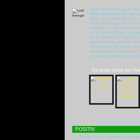
Immortals Fenyx Rising
ist eine
Spiele widerspiegelt, sich aber ga
legen einen größeren Fokus 
Herausforderungen, die trotz der
unterhaltsam - außer, wenn sie e
zu den starken Rätseln stinkt d
ist das Element am Spiel, das a
Open World, die zwar hübsch an
welches Areal man gerade durch
interessantesten Tempeln oder H
vereinzelten Gegnern hier und da,
Die letzten Artikel des Red
POSITIV
Riesige, hübsche Spielwelt mit Spielzeit 