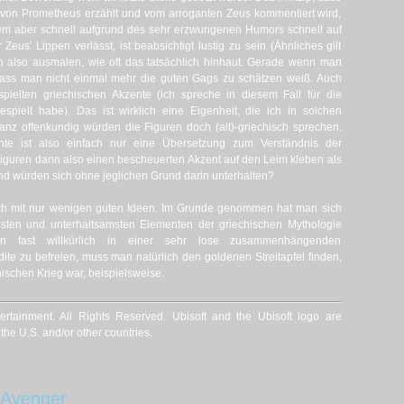
von Prometheus erzählt und vom arroganten Zeus kommentiert wird,
inem aber schnell aufgrund des sehr erzwungenen Humors schnell auf
eus' Lippen verlässt, ist beabsichtigt lustig zu sein (Ähnliches gilt
h also ausmalen, wie oft das tatsächlich hinhaut. Gerade wenn man
dass man nicht einmal mehr die guten Gags zu schätzen weiß. Auch
espielten griechischen Akzente (ich spreche in diesem Fall für die
spielt habe). Das ist wirklich eine Eigenheit, die ich in solchen
anz offenkundig würden die Figuren doch (alt)-griechisch sprechen.
nte ist also einfach nur eine Übersetzung zum Verständnis der
iguren dann also einen bescheuerten Akzent auf den Leim kleben als
nd würden sich ohne jeglichen Grund darin unterhalten?
lach mit nur wenigen guten Ideen. Im Grunde genommen hat man sich
sten und unterhaltsamsten Elementen der griechischen Mythologie
n fast willkürlich in einer sehr lose zusammenhängenden
te zu befreien, muss man natürlich den goldenen Streitapfel finden,
ischen Krieg war, beispielsweise.
ertainment. All Rights Reserved. Ubisoft and the Ubisoft logo are
the U.S. and/or other countries.
 Avenger