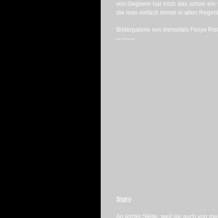
von Gegnern hat mich das schon ein 
die man einfach immer in allen Regen
Bildergalerie von Immortals Fenyx Risi
Story
An letzter Stelle, weil sie auch von m