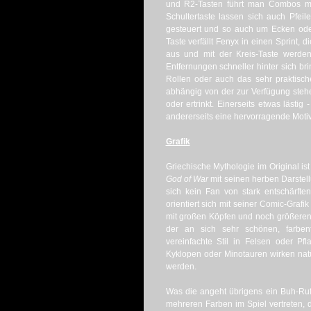
und R2-Tasten führt man Combos mit
Schultertaste lassen sich auch Pfeil
gesteuert und so auch um Ecken ode
Taste verfällt Fenyx in einen Sprint,
aus und mit der Kreis-Taste werden
Entfernungen schneller hinter sich br
Rollen oder auch das sehr praktisch
abhängig von der zur Verfügung stehen
oder ertrinkt. Einerseits etwas lästi
andererseits eine hervorragende Motiv
Grafik
Griechische Mythologie im Original is
God of War
mit seinen herben Darstell
sich kein Fan von stark entschärfte
orientiert sich mit seiner Comic-Grafi
mit großen Köpfen und noch größeren
der an sich sehr schönen, farbenf
vereinfachte Stil in Felsen oder 
Kyklopen oder Minotauren wirken natü
werden.
Was die angeht übrigens ein Buh-Ruf 
mehreren Farben im Spiel vertreten, di