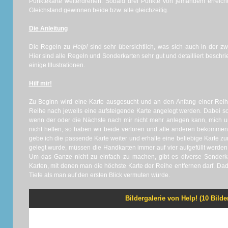
Punktekarte weiterdrehen. Sobald drei Punkte von jemandem erreicht
Gleichstand gewinnen beide bzw. alle gleichzeitig.
Die Anleitung
Die Regeln zu
Help!
sind sehr übersichtlich, was sich auch in der zwe
Hier sind alle Regeln und Sonderkarten sehr gut und detailliert beschr
einige Illustrationen.
Hilf mir!
Zu Beginn wird eine Karte ausgesucht und an den Anfang einer Reih
Reihe nach jeweils eine aufsteigende Karte angelegt werden. Dabei sol
wenn der oder die Nächste nach mir nicht mehr anlegen kann, mich um
nicht helfen, so haben wir beide verloren und alle anderen bekommen
gebe ich die passende Karte weiter und erhalte eine beliebige Karte z
gelegt wurde, müssen die Handkarten immer auf vier aufgefüllt werden
Um das Ganze nicht zu einfach zu machen, gibt es diverse Sonderka
Karten, mit denen man die höchste Karte der Reihe entfernen darf. Dad
Tiefe als man auf den ersten Blick vermuten würde.
Bildergalerie von Help! (10 Bilde