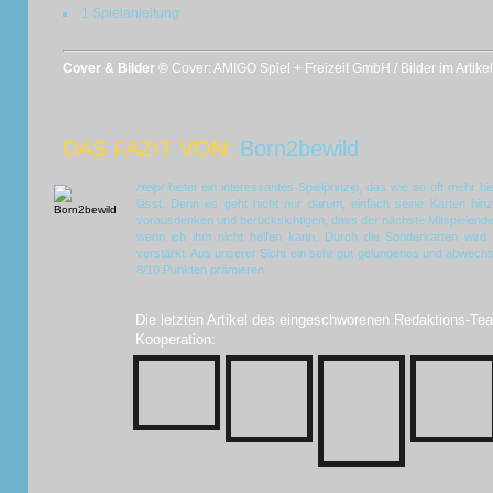
1 Spielanleitung
Cover & Bilder ©
Cover: AMIGO Spiel + Freizeit GmbH / Bilder im Artik
DAS FAZIT VON:
Born2bewild
Help!
bietet ein interessantes Spielprinzip, das wie so oft mehr bi
lässt. Denn es geht nicht nur darum, einfach seine Karten hin
vorausdenken und berücksichtigen, dass der nächste Mitspielende 
wenn ich ihm nicht helfen kann. Durch die Sonderkarten wird
verstärkt. Aus unserer Sicht ein sehr gut gelungenes und abwechsl
8/10 Punkten prämieren.
Die letzten Artikel des eingeschworenen Redaktions-Tea
Kooperation: