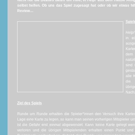
Nicht nur die Beatles baten um Hilfe, in
Help!
aus dem Hause Amigo
selbst helfen. Ob uns das Spiel zugesagt hat oder ob wir etwas hil
Review…
Spiel
Help!
in e
ausge
Karte
dem 
natür
sind 
gesta
alle 
die 
übr
Nachz
Ziel des Spiels
Runde um Runde erhalten die Spieler*innen den Versuch ihre Karten
Lage eine Karte zu legen, so kann man seinen vorherigen Mitspieler um
ist die Gefahr erst einmal abgewendet. Kann keine Karte gelegt we
verloren und die übrigen Mitspielenden erhalten einen Punkt und