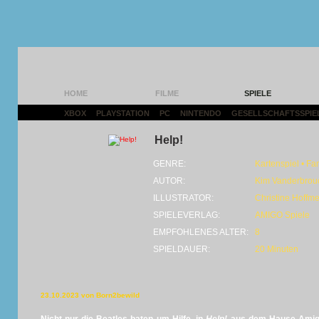
HOME
FILME
SPIELE
XBOX
|
PLAYSTATION
|
PC
|
NINTENDO
|
GESELLSCHAFTSSPIE
Help!
GENRE:
Kartenspiel • Fa
AUTOR:
Kim Vanderbrou
ILLUSTRATOR:
Christine Hoffm
SPIELEVERLAG:
AMIGO Spiele
EMPFOHLENES ALTER:
8
SPIELDAUER:
20 Minuten
23.10.2023 von Born2bewild