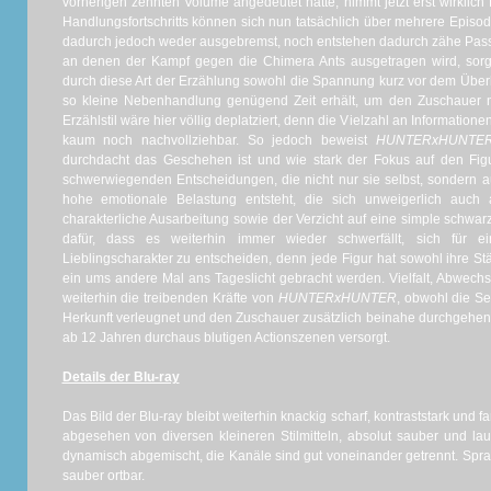
vorherigen zehnten Volume angedeutet hatte, nimmt jetzt erst wirkli
Handlungsfortschritts können sich nun tatsächlich über mehrere Epis
dadurch jedoch weder ausgebremst, noch entstehen dadurch zähe Passa
an denen der Kampf gegen die Chimera Ants ausgetragen wird, sorgt
durch diese Art der Erzählung sowohl die Spannung kurz vor dem Über
so kleine Nebenhandlung genügend Zeit erhält, um den Zuschauer ni
Erzählstil wäre hier völlig deplatziert, denn die Vielzahl an Information
kaum noch nachvollziehbar. So jedoch beweist
HUNTERxHUNTE
durchdacht das Geschehen ist und wie stark der Fokus auf den Figu
schwerwiegenden Entscheidungen, die nicht nur sie selbst, sondern a
hohe emotionale Belastung entsteht, die sich unweigerlich auch 
charakterliche Ausarbeitung sowie der Verzicht auf eine simple schwa
dafür, dass es weiterhin immer wieder schwerfällt, sich für e
Lieblingscharakter zu entscheiden, denn jede Figur hat sowohl ihre St
ein ums andere Mal ans Tageslicht gebracht werden. Vielfalt, Abwech
weiterhin die treibenden Kräfte von
HUNTERxHUNTER
, obwohl die Se
Herkunft verleugnet und den Zuschauer zusätzlich beinahe durchgehend
ab 12 Jahren durchaus blutigen Actionszenen versorgt.
Details der Blu-ray
Das Bild der Blu-ray bleibt weiterhin knackig scharf, kontraststark und f
abgesehen von diversen kleineren Stilmitteln, absolut sauber und lauf
dynamisch abgemischt, die Kanäle sind gut voneinander getrennt. Spra
sauber ortbar.