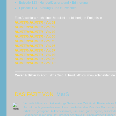
Episode 123 - Hundertfüssler x und x Erinnerung
Episode 124 - Störung x und x Erwachen
Zum Abschluss noch eine Übersicht der bisherigen Ereignisse:
HUNTERxHUNTER - Vol. 01
HUNTERxHUNTER - Vol. 02
HUNTERxHUNTER - Vol. 03
HUNTERxHUNTER - Vol. 04
HUNTERxHUNTER - Vol. 05
HUNTERxHUNTER - Vol. 06
HUNTERxHUNTER - Vol. 07
HUNTERxHUNTER - Vol. 08
HUNTERxHUNTER - Vol. 09
HUNTERxHUNTER - Vol. 10
Cover & Bilder ©
Koch Films GmbH / Produktfotos: www.sofahelden.de
DAS FAZIT VON:
MarS
Vermutlich lässt sich keine einzige Serie so viel Zeit für ein Finale, wie es
Arc tut, doch genau das macht auch weiterhin den Reiz des Ganzen au
erhält so genügend Aufmerksamkeit, um eine ganz eigene, fesselnd
Geschehen durch den Off-Sprecher geschickt zu einem großen Ganzen v