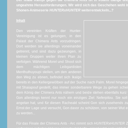
Der finale Kampf gegen die Chimera Ants ist in vollem Gange und 
ungeahnte Herausforderungen. Wir wird sich das Geschehen wohl in
Shonen-Animeserie
HUNTERxHUNTER
weiterentwickeln...?
Inhalt
Den vereinten Kräften der Hunter-
Vereinigung ist es gelungen, in den
Palast der Chimera Ants vorzudringen.
Dort werden sie allerdings voneinander
getrennt, und sind dazu gezwungen, in
kleinen Gruppen weiter ihren Plan zu
verfolgen. Während Morel und Shoot sich
dem mächtigen Leibgardisten
Menthuthuyoupi stellen, um den anderen
den Weg zu ebnen, befindet sich Ikalgo
bereits in den Kellergewölben auf der Suche nach Palm. Morel hingege
mit Shaiapouf gestellt, das immer sonderbarere Wege zu gehen schei
dem König der Chimera Ants nähern und beide stehen ebenfalls kurz
Gon allerdings kennt nur noch ein einziges Ziel: Neferpitou. Sie soll
angetan hat, und für diesen Racheakt scheint Gon sich zusehends zu
Ernst der Lage und versucht, Gon davor zu schützen, von seiner Wut 
zu werden...
Für das Finale der Chimera Ants - Arc nimmt sich
HUNTERxHUNTER
Ze