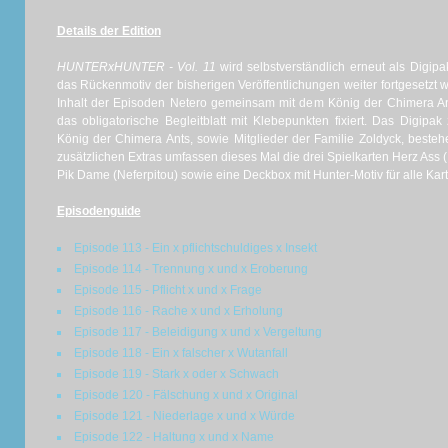
Details der Edition
HUNTERxHUNTER - Vol. 11
wird selbstverständlich erneut als Digipa
das Rückenmotiv der bisherigen Veröffentlichungen weiter fortgesetzt 
Inhalt der Episoden Netero gemeinsam mit dem König der Chimera Ants
das obligatorische Begleitblatt mit Klebepunkten fixiert. Das Digip
König der Chimera Ants, sowie Mitglieder der Familie Zoldyck, besteh
zusätzlichen Extras umfassen dieses Mal die drei Spielkarten Herz Ass (
Pik Dame (Neferpitou) sowie eine Deckbox mit Hunter-Motiv für alle Ka
Episodenguide
Episode 113 - Ein x pflichtschuldiges x Insekt
Episode 114 - Trennung x und x Eroberung
Episode 115 - Pflicht x und x Frage
Episode 116 - Rache x und x Erholung
Episode 117 - Beleidigung x und x Vergeltung
Episode 118 - Ein x falscher x Wutanfall
Episode 119 - Stark x oder x Schwach
Episode 120 - Fälschung x und x Original
Episode 121 - Niederlage x und x Würde
Episode 122 - Haltung x und x Name