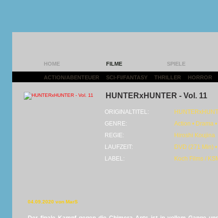
HOME
FILME
SPIELE
ACTION/ABENTEUER
|
SCI-FI/FANTASY
|
THRILLER
|
HORROR
|
HUNTERxHUNTER - Vol. 11
ORIGINALTITEL:
HUNTERxHUN
GENRE:
Action • Drama 
REGIE:
Hiroshi Koujina
LAUFZEIT:
DVD (271 Min) •
LABEL:
Koch Films / KS
04.09.2020 von MarS