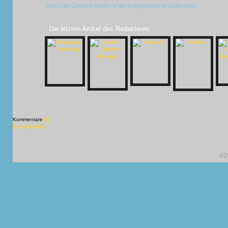
bevor die Chimera-Ant Arc in der Folgevolume ihr Ende findet.
Die letzten Artikel des Redakteurs:
Kommentare
[X]
[X] schließen
©2