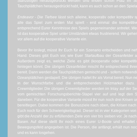
Stanzbögen herausgedrückt werden und finden schön Platz im Sor
Tauchplättchen herausgedrückt habt, kann es auch schon an den Spiel
Endeavor - Die Tiefsee
lässt sich alleine, kooperativ oder kompetitiv
alle das Spiel zum ersten Mal spielt - erst einmal die kompetitiv
entsprechend Eurer Kenntnisse des Spiels gegeneinander antretet. Wen
ist das kooperative Spiel unter Umständen etwas frustrierend. Wir geh
vor allem auf die kooperative Variante ein.
Bevor Ihr loslegt, müsst Ihr Euch für ein Szenario entscheiden und 
Hand. Dieses gibt Euch vor, wie Euer Startaufbau der Ozeanfelder a
Außerdem zeigt es, welche Ziele es gibt (kooperativ oder kompetit
hinlegen könnt. Die übrigen Ozeanfelder mischt Ihr entsprechend Ihrer
bereit. Dann werden die Tauchplättchen gemischt und - sofern notwendi
Ozeanplättchen gestapelt. Die übrigen haltet Ihr als Vorrat bereit. Nun n
in der Wunschfarbe und die entsprechenden Holzmarker dazu. A
Crewmitglieder. Die übrigen Crewmitglieder werden im Inlay auf der Seit
vom gemischten Forschungsberichte-Stapel vier auf und legt den S
daneben. Für die kooperative Variante müsst Ihr nun noch drei Krisen 
bereitlegen. Dabei kommen die Bonusziele nach oben, die Krisen nach 
Euch noch für den Schwierigkeitsgrad. Dieser ist in vier Kategorien von
gibt die Anzahl der zu erfüllenden Ziele von vier bis sieben vor. Je na
Basen. Auf diese stellt Ihr noch eines Eurer U-Boote und erhalte
Bewegungsfeld angegeben ist. Die Person, die anfängt, erhält nun noch
und es kann losgehen.