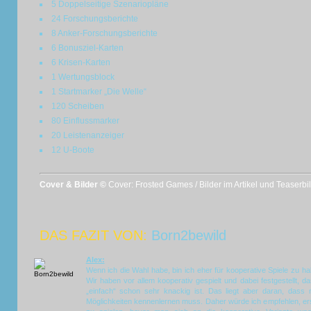
5 Doppelseitige Szenariopläne
24 Forschungsberichte
8 Anker-Forschungsberichte
6 Bonusziel-Karten
6 Krisen-Karten
1 Wertungsblock
1 Startmarker „Die Welle“
120 Scheiben
80 Einflussmarker
20 Leistenanzeiger
12 U-Boote
Cover & Bilder ©
Cover: Frosted Games / Bilder im Artikel und Teaserb
DAS FAZIT VON:
Born2bewild
Alex:
Wenn ich die Wahl habe, bin ich eher für kooperative Spiele zu h
Wir haben vor allem kooperativ gespielt und dabei festgestellt, da
„einfach“ schon sehr knackig ist. Das liegt aber daran, das
Möglichkeiten kennenlernen muss. Daher würde ich empfehlen, er