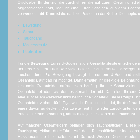
Stück, aber Ihr dürft nur die durchführen, die auf Eurem Crewmitglied a
abgeschlossen habt, legt Ihr eine Eurer Scheiben aus dem Ladera
verwendet habt. Dann ist die nächste Person an der Reihe. Die möglich
Bewegung
Sonar
Tauchgang
Meeresschutz
Publikation
Für die
Bewegung
Eures U-Bootes ist die Genialitätsleiste entscheiden
der Leiste zeigen Euch, wie viele Felder ihr euch vorwärtsbewegen un
tauchen dürft. Pro Bewegung bewegt Ihr nur ein U-Boot und ste
Ozeanfelds, auf das Ihr möchtet. Dann erhaltet Ihr direkt die Belohnung
Um mehr Ozeanfelder aufzudecken benötigt Ihr die
Sonar
-Aktion.
Ozeanfeld befinden, auf dem es Sonarfelder gibt. Dann legt Ihr eine
eine auf das am weitesten links befindliche Sonarfeld. Dieses zeigt Euc
Ozeanfelder ziehen dürft. Egal wie Ihr Euch entscheidet, Ihr dürft n
eines davon aufdecken. Das zweite legt Ihr wieder zurück unter de
erhaltet Ihr eine Belohnung, nämlich die, die links oben abgebildet ist.
Auf manchen Ozeanfeldern befinden sich Tauchplättchen. Diese 
Tauchgang
Aktion durchführt. Auf den Tauchplättchen sind dann
Ressourcen, die Ihr erhalten könnt. So auch Wissen. Dieses wiederum 