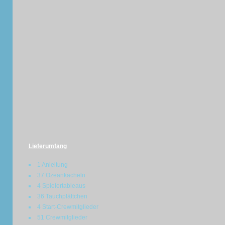
Lieferumfang
1 Anleitung
37 Ozeankacheln
4 Spielertableaus
36 Tauchplättchen
4 Start-Crewmitglieder
51 Crewmitglieder