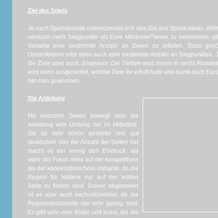
Ziel des Spiels
Je nach Spielvariante unterscheidet sich das Ziel des Spiels etwas. Wäh
versucht mehr Siegpunkte als Eure Mitstreiter*innen zu bekommen, gil
Variante eine bestimmte Anzahl an Zielen zu erfüllen. Dazu geh
Ozeanfeldern oder eben auch eine bestimmte Anzahl an Siegpunkten. J
die Ziele aber auch.
Endeavor: Die Tiefsee
wird immer in sechs Runden
wird dann ausgewertet, welche Ziele Ihr erfüllt habt und damit auch Eu
hat man gewonnen.
Die Anleitung
Mit siebzehn Seiten bewegt sich die
Anleitung vom Umfang her im Mittelfeld.
Sie ist sehr schön gestaltet und gut
strukturiert. Von der Anzahl der Seiten her
macht es ein wenig den Eindruck, als
wäre der Fokus mehr auf der kompetitiven
als der kooperativen/Solo-Variante, da die
Regeln für letztere nur auf der letzten
Seite zu finden sind. Davon abgesehen
ist es aber auch nachvollziehbar, da die
Regelunterschiede nur sehr gering sind.
Es gibt sehr viele Bilder und Icons, die die