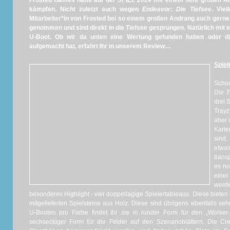
Frosted Games hatte auf der
SPIEL 2024
mit einem sehr großen An
kämpfen. Nicht zuletzt auch wegen
Endeavor: Die Tiefsee
. Vie
Mitarbeiter*in von Frosted bei so einem großen Andrang auch gerne
genommen und sind direkt in die Tiefsee gesprungen. Natürlich mit
U-Boot. Ob wir da unten eine Wertung gefunden haben oder di
aufgemacht hat, erfahrt Ihr in unserem Review…
Spiel
Scho
Die T
drei 
Trayz
aber 
Kart
sind.
etwas
trans
es no
eine
werde
besonderes Highlight - vier doppellagige Spielertableaus. Diese bieten 
mitgelieferten Spielsteine aus Holz. Diese sind übrigens ebenfalls sehr
U-Booten pro Farbe findet Ihr sie in runder Form für den „Worker-
sechseckiger Form für die Felder auf den Szenarioblättern. Die C