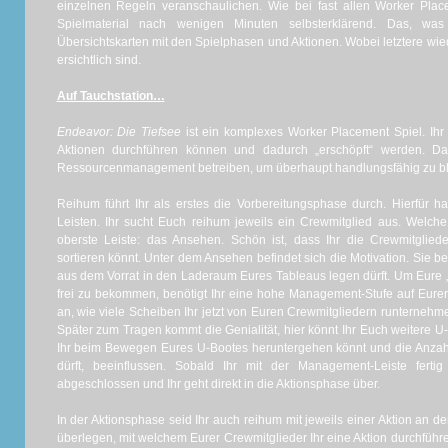
einzelnen Regeln veranschaulichen. Wie bei fast allen Worker Plac
Spielmaterial nach wenigen Minuten selbsterklärend. Das, was 
Übersichtskarten mit den Spielphasen und Aktionen. Wobei letztere w
ersichtlich sind.
Auf Tauchstation…
Endeavor: Die Tiefsee
ist ein komplexes Worker Placement Spiel. Ihr 
Aktionen durchführen können und dadurch „erschöpft“ werden. D
Ressourcenmanagement betreiben, um überhaupt handlungsfähig zu bl
Reihum führt Ihr als erstes die Vorbereitungsphase durch. Hierfür h
Leisten. Ihr sucht Euch reihum jeweils ein Crewmitglied aus. Welche
oberste Leiste: das Ansehen. Schön ist, dass Ihr die Crewmitgliede
sortieren könnt. Unter dem Ansehen befindet sich die Motivation. Sie be
aus dem Vorrat in den Laderaum Eures Tableaus legen dürft. Um Eure 
frei zu bekommen, benötigt Ihr eine hohe Management-Stufe auf Eurer 
an, wie viele Scheiben Ihr jetzt von Euren Crewmitgliedern runternehm
Später zum Tragen kommt die Genialität, hier könnt Ihr Euch weitere U-B
Ihr beim Bewegen Eures U-Bootes heruntergehen könnt und die Anzah
dürft, beeinflussen. Sobald Ihr mit der Management-Leiste fertig
abgeschlossen und Ihr geht direkt in die Aktionsphase über.
In der Aktionsphase seid Ihr auch reihum mit jeweils einer Aktion an de
überlegen, mit welchem Eurer Crewmitglieder Ihr eine Aktion durchführen