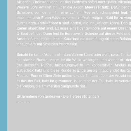
Aktionen. Einsetzen könnt Ihr das Plättchen sofort oder später. Allerding
Weitere Boni erhaltet Ihr über die Aktion
Meeresschutz
. Dafür benöt
Scheiben, von denen Ihr eine auf ein Meeresforschungsfeld legt. I
bezahlen, also Euren Wissensmarker zurückbewegen. Habt Ihr zu wenig
durchführen.
Publikationen
sind Karten, die Ihr „kaufen“ könnt. Das 
Karten abgebildet sind. Es muss eines der Symbole auf einem Ozeanfe
U-Boot befindet. Dann legt Ihr Eure zweite Scheibe auf dieses Feld un
Anschließend erhaltet Ihr die Karte und die darauf abgebildeten Bel
Ihr auch erst mit Scheiben freischalten.
Sobald Ihr keine Aktion mehr durchführen könnt oder wollt, passt Ihr. S
die nächste Runde, indem Ihr die Welle weitergebt und wieder mit de
der sechsten Runde, beziehungsweise im kooperativen Modus nac
aufgedeckt habt und diese Runde zu Ende gespielt habt, endet das Spi
Modus - Eure erfüllten Ziele prüfen und ob Ihr damit über der Anzahl im
Ist das der Fall, habt Ihr gewonnen, ist es nicht der Fall, habt Ihr verlo
die Person, die am meisten Siegpunkte hat.
Bildergalerie von Endeavor - Die Tiefsee (10 Bilder)