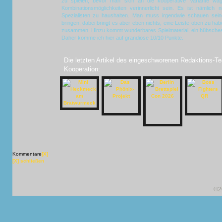
zu spielen, bevor man sich an die kooperative Variante wag
Kombinationsmöglichkeiten verinnerlicht sein. Es ist nämlich
Spezialisten zu haushalten. Man muss irgendwie schauen sein
bringen, dabei bringt es aber eben nichts, eine Leiste oben zu hab
zusammen. Hinzu kommt wunderbares Spielmaterial, ein hübsches
Daher komme ich hier auf grandiose 10/10 Punkte.
Die letzten Artikel des eingeschworenen Redaktions-Te
Kooperation:
Kommentare
[X]
[X] schließen
©2