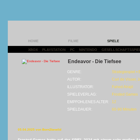
HOME
FILME
SPIELE
XBOX
|
PLAYSTATION
|
PC
|
NINTENDO
|
GESELLSCHAFTSSPIE
Endeavor - Die Tiefsee
GENRE:
Strategiespiel •
AUTOR:
Carl de Visser, J
ILLUSTRATOR:
Fahed Alrajil
SPIELEVERLAG:
Frosted Games
EMPFOHLENES ALTER:
12
SPIELDAUER:
60-90 Minuten
05.04.2025 von Born2bewild