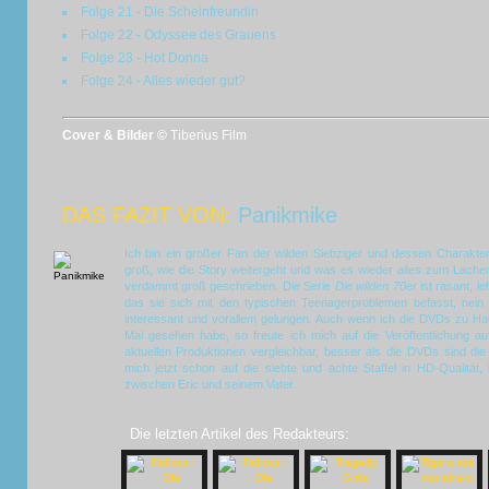
Folge 21 - Die Scheinfreundin
Folge 22 - Odyssee des Grauens
Folge 23 - Hot Donna
Folge 24 - Alles wieder gut?
Cover & Bilder ©
Tiberius Film
DAS FAZIT VON:
Panikmike
Ich bin ein großer Fan der wilden Siebziger und dessen Charakte
groß, wie die Story weitergeht und was es wieder alles zum Lachen
verdammt groß geschrieben. Die Serie
Die wilden 70er
ist rasant, l
das sie sich mit den typischen Teenagerproblemen befasst, nein 
interessant und vorallem gelungen. Auch wenn ich die DVDs zu Hau
Mal gesehen habe, so freute ich mich auf die Veröffentlichung auf 
aktuellen Produktionen vergleichbar, besser als die DVDs sind die
mich jetzt schon auf die siebte und achte Staffel in HD-Qualität,
zwischen Eric und seinem Vater.
Die letzten Artikel des Redakteurs: