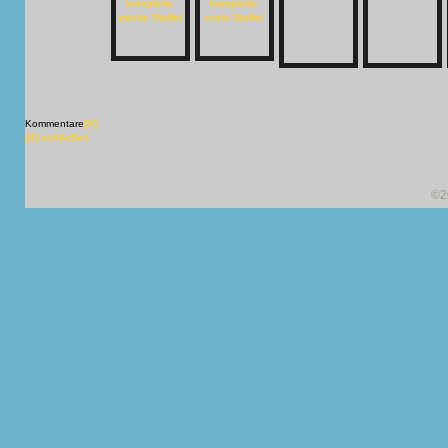
Kommentare
[X]
[X] schließen
©2