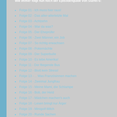
Wie immer folgt nun noch der Episodenguide von Staffel 6:
Folge 01 - Ich muss hier raus!
Folge 02 - Das aller-allerletzte Mal
Folge 03 - Achtzehn
Folge 04 - War da was?
Folge 05 - Der Eheprüfer
Folge 06 - Zwei Männer, ein Job
Folge 07 - So richtig erwachsen
Folge 08 - Pokernächte
Folge 09 - Der Superbulle
Folge 10 - Es lebe Amerika!
Folge 11 - Der fliegende Bus
Folge 12 - Bloß kein Stress!
Folge 13 - ... Was Französinnen machen
Folge 14 - Zweimal Jungfrau
Folge 15 - Meine Mami, die Schlampe
Folge 16 - Bob, der Held
Folge 17 - Mädchen machen's auch
Folge 18 - Lesen bringt nur Ärger
Folge 19 - Minigolf-Mitch
Folge 20 - Runde Sachen