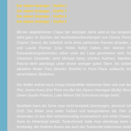
Die wilden Siebziger - Staffel 2
Die wilden Siebziger - Staffel 3
Die wilden Siebziger - Staffel 4
Die wilden Siebziger - Staffel 5
Mit der abgefahrenen Clique der siebziger Jahre wird es nie langweili
steht ganz im Zeichen der Hochzeitsvorbereitungen von Donna Pincio
(Topher Grace), die natürlich nicht ohne zahlreiche Pannen ablaufen
und Laurie Forman (Lisa Robin Kelly) haben ihre kleinen P
Einwanderungsbehörden näher unter die Lupe genommen wird. Nac
(Shannon Elizabeth) sieht Michael Kelso (Ashton Kutcher) Vaterfre
Polizist steht allerdings unter einem weniger guten Stern. Als schlie
attraktive Mutter Pam (Brooke Shields) in Point Place auftaucht, 
verschlafene Städtchen ...
Die Staffel enthält auch einige Gastauftritte bekannter Stars wie zum B
Pie
), James Avery (
Der Prinz von Bel Air
), Alyson Hannigan (
Buffy
), Bro
Green (
Austin Powers
), Luke Wilson
Old School
und einige mehr!
Qualitativ kann die Serie zwar nicht komplett überzeugen, dennoch l
DVD. Die Bilder sind voller Farben und transportieren die 70er 
Ansonsten ist das Bild verhältnismäßig kontrastreich und voller Detai
Serie im Hinterkopf behält. Tontechnisch hätte man allerdings mehr 
frontlastig, die hinteren Boxen wie auch der Subwoofer bekommen leider 