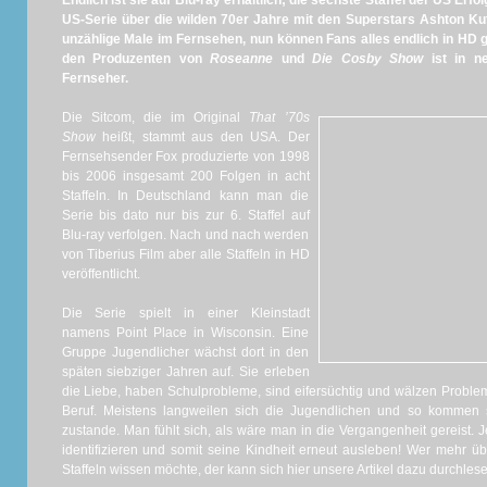
Endlich ist sie auf Blu-ray erhältlich; die sechste Staffel der US Erfo
US-Serie über die wilden 70er Jahre mit den Superstars Ashton Ku
unzählige Male im Fernsehen, nun können Fans alles endlich in HD g
den Produzenten von
Roseanne
und
Die Cosby Show
ist in n
Fernseher.
Die Sitcom, die im Original
That ’70s
Show
heißt, stammt aus den USA. Der
Fernsehsender Fox produzierte von 1998
bis 2006 insgesamt 200 Folgen in acht
Staffeln. In Deutschland kann man die
Serie bis dato nur bis zur 6. Staffel auf
Blu-ray verfolgen. Nach und nach werden
von Tiberius Film aber alle Staffeln in HD
veröffentlicht.
Die Serie spielt in einer Kleinstadt
namens Point Place in Wisconsin. Eine
Gruppe Jugendlicher wächst dort in den
späten siebziger Jahren auf. Sie erleben
die Liebe, haben Schulprobleme, sind eifersüchtig und wälzen Proble
Beruf. Meistens langweilen sich die Jugendlichen und so kommen 
zustande. Man fühlt sich, als wäre man in die Vergangenheit gereist. 
identifizieren und somit seine Kindheit erneut ausleben! Wer mehr ü
Staffeln wissen möchte, der kann sich hier unsere Artikel dazu durchlese