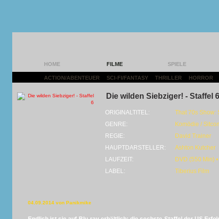
HOME
FILME
SPIELE
ACTION/ABENTEUER
|
SCI-FI/FANTASY
|
THRILLER
|
HORROR
|
Die wilden Siebziger! - Staffel 
ORIGINALTITEL:
That 70s Show:
GENRE:
Komödie / Sitco
REGIE:
David Trainer
HAUPTDARSTELLER:
Ashton Kutcher
LAUFZEIT:
DVD (550 Min) •
LABEL:
Tiberius Film
04.09.2014 von Panikmike