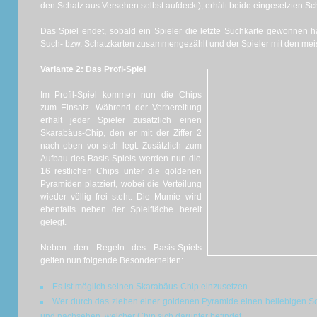
den Schatz aus Versehen selbst aufdeckt), erhält beide eingesetzten Sc
Das Spiel endet, sobald ein Spieler die letzte Suchkarte gewonnen 
Such- bzw. Schatzkarten zusammengezählt und der Spieler mit den mei
Variante 2: Das Profi-Spiel
Im Profil-Spiel kommen nun die Chips
zum Einsatz. Während der Vorbereitung
erhält jeder Spieler zusätzlich einen
Skarabäus-Chip, den er mit der Ziffer 2
nach oben vor sich legt. Zusätzlich zum
Aufbau des Basis-Spiels werden nun die
16 restlichen Chips unter die goldenen
Pyramiden platziert, wobei die Verteilung
wieder völlig frei steht. Die Mumie wird
ebenfalls neben der Spielfläche bereit
gelegt.
Neben den Regeln des Basis-Spiels
gelten nun folgende Besonderheiten:
Es ist möglich seinen Skarabäus-Chip einzusetzen
Wer durch das ziehen einer goldenen Pyramide einen beliebigen S
und nachsehen, welcher Chip sich darunter befindet.