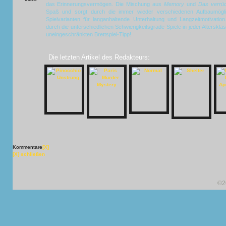
das Erinnerungsvermögen. Die Mischung aus
Memory
und
Das verrüc
Spaß und sorgt durch die immer wieder verschiedenen Aufbaumöglic
Spielvarianten für langanhaltende Unterhaltung und Langzeitmotivation
durch die unterschiedlichen Schwierigkeitsgrade Spiele in jeder Alterskla
uneingeschränkten Brettspiel-Tipp!
Die letzten Artikel des Redakteurs:
Kommentare
[X]
[X] schließen
©2