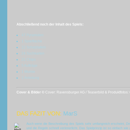
Abschließend noch der Inhalt des Spiels:
47 Pyramiden
1 Spielfläche
12 Schatztafeln
24 Suchkarten
21 Chips
5 Aufträge
1 Mumie
1 Anleitung
Cover & Bilder ©
Cover: Ravensburger AG / Teaserbild & Produktfotos
DAS FAZIT VON:
MarS
Auch wenn die Beschreibung des Spiels sehr umfangreich erscheint,
De
und die Regeln schnell verinnerlicht. Das Spielprinzip ist so einfach w