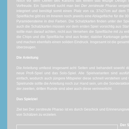
Noch vor dem Öffnen des Kartons fällt einem das witzige Design i
Vorfreude. Ein Spielbrett sucht man bei
Der zerstreute Pharao verge
integriert und benötigt somit einen Platz von ca. 37x27cm auf dem
Spielfläche gibt es im Inneren noch jeweils eine Ablagefläche für die 3
Pyramidensteine in drei Farben. Die Schatzkarten finden unter der Spi
auch die Schatzkarten müssen vor dem ersten Spiel vorsichtig aus Sta
sollte man darauf achten, nicht aus Versehen die Spielfläche mit zu e
die Chips und die Spielfläche sind aus fester, stabiler Kartonage gefer
und machen ebenfalls einen soliden Eindruck. Insgesamt ist die gesamt
überzeugen.
Die Anleitung
Die Anleitung umfasst insgesamt acht Seiten und behandelt sowohl di
neue Profi-Spiel und das Solo-Spiel. Alle Spielvarianten sind ausf
einfach, wodurch auch jüngere Mitspieler diese schnell verstehen und 
Spielrunde sollte die Anleitung noch zur Hand sein, um die Sonderaktio
der zweiten, dritten Runde sind aber auch diese verinnerlicht.
Das Spielziel
Ziel bei Der zerstreute Pharao ist es durch Geschick und Erinnerungs
von Schätzen zu erzielen.
Der S