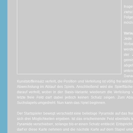
Insge
zwisc
Folg
möcht
Varia
Jede
Vorbe
werd
der Z
gemi
abgel
unten
Danac
Kunststoffeinsatz verteilt, die Position und Verteilung ist völlig frei wä
Abwechslung im Ablauf des Spiels. Anschließend wird die Spielfläch
darauf verteilt, wobei in der Basis-Variante wiederum die Verteilung v
letzte freie Feld darf dabei jedoch keinen Schatz zeigen. Zum Abs
Suchstapels umgedreht. Nun kann das Spiel beginnen.
Der Startspieler bewegt verschiebt eine beliebige Pyramide auf das fre
sich drei Möglichkeiten ergeben. Ist das erscheinende Feld ebenfalls le
Pyramide verschieben, solange bis er einen Schatz entdeckt. Entsprich
darf er diese Karte nehmen und die nächste Karte auf dem Stapel umd