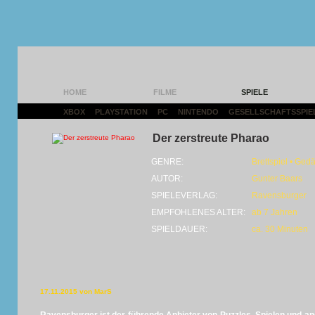
HOME
FILME
SPIELE
XBOX
|
PLAYSTATION
|
PC
|
NINTENDO
|
GESELLSCHAFTSSPIE
Der zerstreute Pharao
GENRE:
Brettspiel • Ged
AUTOR:
Gunter Baars
SPIELEVERLAG:
Ravensburger
EMPFOHLENES ALTER:
ab 7 Jahren
SPIELDAUER:
ca. 30 Minuten
17.11.2015 von MarS