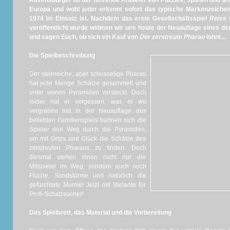
Ravensburger ist der führende Anbieter von Puzzles, Spielen und a
Europa und wohl jeder erkennt sofort das typische Markenzeichen
1974 im Einsatz ist. Nachdem das erste Gesellschaftsspiel
Reise 
veröffentlicht wurde widmen wir uns heute der Neuauflage eines der
und sagen Euch, ob sich ein Kauf von
Der zerstreute Pharao
lohnt...
Die Spielbeschreibung
Der steinreiche, aber schusselige Pharao
hat jede Menge Schätze gesammelt und
unter seinen Pyramiden versteckt. Doch
leider hat er vergessen, was er wo
vergraben hat...In der Neuauflage des
beliebten Familienspiels bahnen sich die
Spieler den Weg durch die Pyramiden,
um mit Grips und Glück die Schätze des
zerstreuten Pharaos zu finden. Doch
diesmal stehen ihnen nicht nur die
Mitspieler im Weg, sondern auch noch
Flüche, Sandstürme und natürlich die
gefürchtete Mumie! Jetzt mit Variante für
Profi-Schatzsucher!
Das Spielbrett, das Material und die Vorbereitung