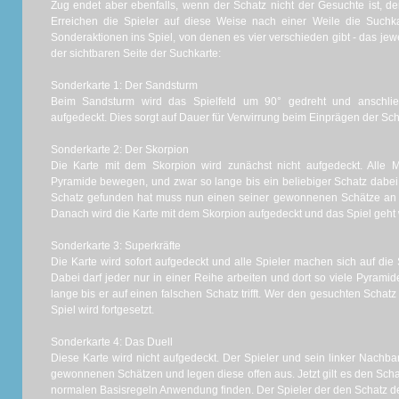
Zug endet aber ebenfalls, wenn der Schatz nicht der Gesuchte ist, der
Erreichen die Spieler auf diese Weise nach einer Weile die Suchka
Sonderaktionen ins Spiel, von denen es vier verschieden gibt - das jewe
der sichtbaren Seite der Suchkarte:
Sonderkarte 1: Der Sandsturm
Beim Sandsturm wird das Spielfeld um 90° gedreht und anschli
aufgedeckt. Dies sorgt auf Dauer für Verwirrung beim Einprägen der Sch
Sonderkarte 2: Der Skorpion
Die Karte mit dem Skorpion wird zunächst nicht aufgedeckt. Alle M
Pyramide bewegen, und zwar so lange bis ein beliebiger Schatz dabei f
Schatz gefunden hat muss nun einen seiner gewonnenen Schätze an s
Danach wird die Karte mit dem Skorpion aufgedeckt und das Spiel geht w
Sonderkarte 3: Superkräfte
Die Karte wird sofort aufgedeckt und alle Spieler machen sich auf d
Dabei darf jeder nur in einer Reihe arbeiten und dort so viele Pyram
lange bis er auf einen falschen Schatz trifft. Wer den gesuchten Schatz
Spiel wird fortgesetzt.
Sonderkarte 4: Das Duell
Diese Karte wird nicht aufgedeckt. Der Spieler und sein linker Nachba
gewonnenen Schätzen und legen diese offen aus. Jetzt gilt es den Scha
normalen Basisregeln Anwendung finden. Der Spieler der den Schatz d