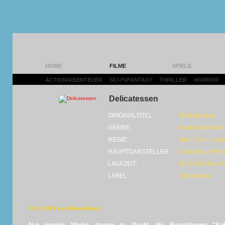
HOME
FILME
SPIELE
ACTION/ABENTEUER
|
SCI-FI/FANTASY
|
THRILLER
|
HORROR
|
Delicatessen
ORIGINALTITEL:
Delicatessen
GENRE:
Horror-Komödie
REGIE:
Marc Caro • Jea
HAUPTDARSTELLER:
Dominique Pino
LAUFZEIT:
DVD (95 Min) • 
LABEL:
Studiocanal
18.10.2023 von GloansBunny