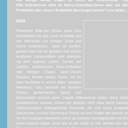
Nur wenige Werke tragen zu Recht die Bezeichnung "Kult
Film
Delicatessen
zählt im Horror-Komödien-Genre aber auf alle 
Produktion aber unsere Redaktion überzeugen konnte? Lest weiter...
Inhalt
Frankreich, Mitte der 1950er Jahre. Eine
Katastrophe hat das Land verwüstet und
den Menschen nur Hunger, Durst und
Armut hinterlassen. Geld ist wertlos,
gezahlt wird mit rar gesäten und extrem
kostbaren Lebensmitteln oder alternativ
mit dem eigenen Leben. Fernab der
spärlich verbliebenen Rest-Zivilisation
lebt Metzger Clapet (Jean-Claude
Dreyfus), Meister seines Fachs, mit ein
paar Nachbarn in einem alten, ranzigen
Mietshaus. Das Geschäft mit frischem
Fleisch, geräuchertem Speck und
Brühwürsten brummt, denn Clapets Mitbewohner lieben seine Del
eiweißreichen Speisen sichert der Metzger nicht etwa durch hausei
Stellenanzeigen herbeigelockte Reisende. Als sich eines postapo
Zirkusclown Louison (Dominique Pison) um den Posten des bereits ver
ihn die hungrigen Bewohner schon als leckeren Sonntagsbraten mit kr
ihrem Esstisch liegen. Doch wie es der Zufall so will, verliebt sich di