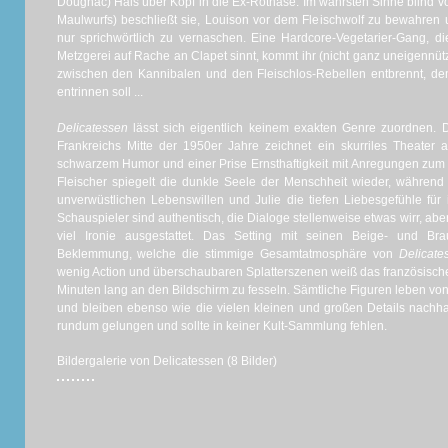
Dougnac) Hals über Kopf in die Ex-Rotnase. Im wahrsten Sinne blind vor
Maulwurfs) beschließt sie, Louison vor dem Fleischwolf zu bewahren
nur sprichwörtlich zu vernaschen. Eine Hardcore-Vegetarier-Gang, di
Metzgerei auf Rache an Clapet sinnt, kommt ihr (nicht ganz uneigennützig
zwischen den Kannibalen und den Fleischlos-Rebellen entbrennt, 
entrinnen soll ...
Delicatessen
lässt sich eigentlich keinem exakten Genre zuordnen. 
Frankreichs Mitte der 1950er Jahre zeichnet ein skurriles Theater a
schwarzem Humor und einer Prise Ernsthaftigkeit mit Anregungen zum
Fleischer spiegelt die dunkle Seele der Menschheit wieder, währen
unverwüstlichen Lebenswillen und Julie die tiefen Liebesgefühle für
Schauspieler sind authentisch, die Dialoge stellenweise etwas wirr, abe
viel Ironie ausgestattet. Das Setting mit seinen Beige- und Bra
Beklemmung, welche die stimmige Gesamtatmosphäre von
Delicat
wenig Action und überschaubaren Splatterszenen weiß das französisc
Minuten lang an den Bildschirm zu fesseln. Sämtliche Figuren leben vo
und bleiben ebenso wie die vielen kleinen und großen Details nachha
rundum gelungen und sollte in keiner Kult-Sammlung fehlen.
Bildergalerie von Delicatessen (8 Bilder)