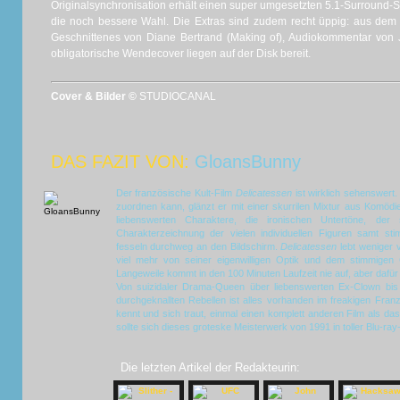
Originalsynchronisation erhält einen super umgesetzten 5.1-Surround-S
die noch bessere Wahl. Die Extras sind zudem recht üppig: aus dem A
Geschnittenes von Diane Bertrand (Making of), Audiokommentar von J
obligatorische Wendecover liegen auf der Disk bereit.
Cover & Bilder ©
STUDIOCANAL
DAS FAZIT VON:
GloansBunny
Der französische Kult-Film
Delicatessen
ist wirklich sehenswer
zuordnen kann, glänzt er mit einer skurrilen Mixtur aus Komödi
liebenswerten Charaktere, die ironischen Untertöne, de
Charakterzeichnung der vielen individuellen Figuren samt sti
fesseln durchweg an den Bildschirm.
Delicatessen
lebt weniger 
viel mehr von seiner eigenwilligen Optik und dem stimmigen 
Langeweile kommt in den 100 Minuten Laufzeit nie auf, aber da
Von suizidaler Drama-Queen über liebenswerten Ex-Clown bis
durchgeknallten Rebellen ist alles vorhanden im freakigen Fr
kennt und sich traut, einmal einen komplett anderen Film als 
sollte sich dieses groteske Meisterwerk von 1991 in toller Blu-ray
Die letzten Artikel der Redakteurin: