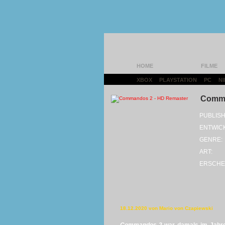
HOME
FILME
XBOX
|
PLAYSTATION
|
PC
|
N
Comma
PUBLISH
ENTWIC
GENRE:
ART:
ERSCHE
18.12.2020 von Mario von Czapiewski