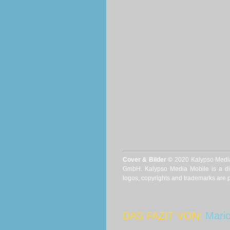
Cover & Bilder ©
2020 Kalypso Medi
GmbH. Kalypso Media Mobile is a div
logos, copyrights and trademarks are p
DAS FAZIT VON:
Mario