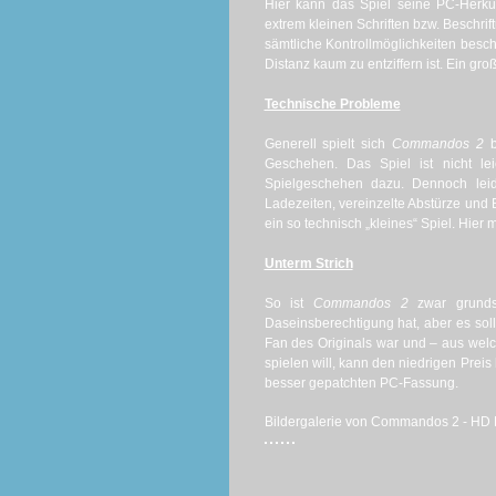
Hier kann das Spiel seine PC-Herku
extrem kleinen Schriften bzw. Beschrift
sämtliche Kontrollmöglichkeiten besch
Distanz kaum zu entziffern ist. Ein 
Technische Probleme
Generell spielt sich
Commandos 2
b
Geschehen. Das Spiel ist nicht l
Spielgeschehen dazu. Dennoch lei
Ladezeiten, vereinzelte Abstürze und
ein so technisch „kleines“ Spiel. Hier
Unterm Strich
So ist
Commandos 2
zwar grundsä
Daseinsberechtigung hat, aber es sollt
Fan des Originals war und – aus wel
spielen will, kann den niedrigen Prei
besser gepatchten PC-Fassung.
Bildergalerie von Commandos 2 - HD R