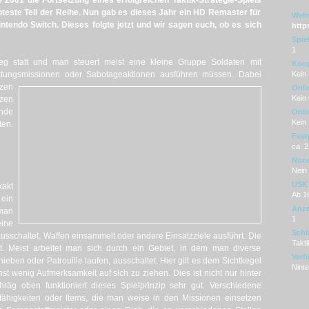
2001 die Fortsetzung eines erfolgreichen Taktik-Strategie-Spiels
ebteste Teil der Reihe. Nun gab es dieses Jahr ein HD Remaster für
Webs
intendo Switch. Dieses folgte jetzt und wir sagen euch, ob es sich
http
Spie
1
ieg statt und man steuert meist eine kleine Gruppe Soldaten mit
Koop
Rettungsmissionen oder Sabotageaktionen ausführen müssen.
Dabei
Kein
zen
Onli
Kein
zen
nde
Onli
Kein
en.
Fest
ca. 
Nunc
Nein
USK
xakt
Ab 1
ein
Anza
 man
1
eine
Schl
ausschaltet, Waffen einsammelt oder andere Einsatzziele ausführt. Die
Takti
t. Meist arbeitet man sich durch ein Gebiet, in dem man diverse
Verf
eben oder Patrouille laufen, ausschaltet. Hier gilt es dem Sichtkegel
Nint
t wenig Aufmerksamkeit auf sich zu ziehen. Dies ist nicht nur hinter
äg oben funktioniert dieses Spielprinzip sehr gut. Verschiedene
fähigkeiten oder Items, die man weise in den Missionen einsetzen