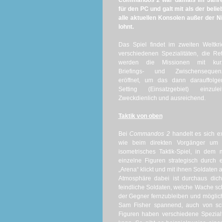
Commandos 2
war damals im Jahre 
für den PC und galt mit als der beli
alle aktuellen Konsolen außer der N
lohnt.
Das Spiel findet im zweiten Weltkr
verschiedenen Spezialitäten, die 
werden die Missionen mit kur
Briefings- und Zwischensequen
eröffnet, um das dann darauffolge
Setting (Einsatzgebiet) einzuleit
Zweckdienlich und ausreichend.
Taktik von oben
Bei
Commandos 2
handelt es sich e
wie beim direkten Vorgänger um 
isometrisches Taktik-Spiel, in dem
einzelne Figuren strategisch durch 
„Arena“ klickt und mit ihnen Soldaten 
Atmosphäre dabei ist durchaus dich
feindliche Soldaten, welche Wache schi
der Gegner fernzubleiben und möglichs
Sam Fisher spannend, auch von schr
Figuren haben verschiedene Spezial