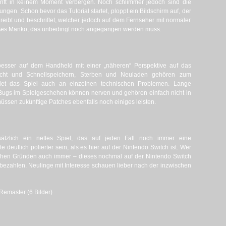
nft in keinem Moment verbergen. Noch schlimmer jedoch sind die
ungen. Schon bevor das Tutorial startet, ploppt ein Bildschirm auf, der
reibt und beschriftet, welcher jedoch auf dem Fernseher mit normaler
großes Manko, das unbedingt noch angegangen werden muss.
esser auf dem Handheld mit einer „näheren“ Perspektive auf das
eicht und Schnellspeichern, Sterben und Neuladen gehören zum
det das Spiel auch an einzelnen technischen Problemen. Lange
 Bugs im Spielgeschehen können nerven und gehören einfach nicht in
 müssen zukünftige Patches ebenfalls noch einiges leisten.
tzlich ein nettes Spiel, das auf jeden Fall noch immer eine
e deutlich polierter sein, als es hier auf der Nintendo Switch ist. Wer
chen Gründen auch immer – dieses nochmal auf der Nintendo Switch
s bezahlen. Neulinge mit Interesse schauen lieber nach der inzwischen
emaster (6 Bilder)