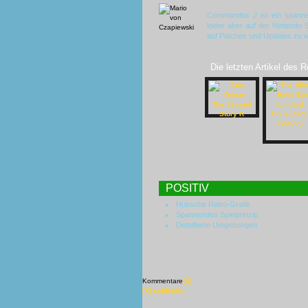
Commandos 2
ist ein spanne
leider aber auf der Nintendo 
auf Patches und Updates zu w
Die letzten Artikel des 
POSITIV
Hübsche Retro-Grafik
Spannendes Spielprinzip
Detaillierte Umgebungen
Kommentare
[X]
[X] schließen