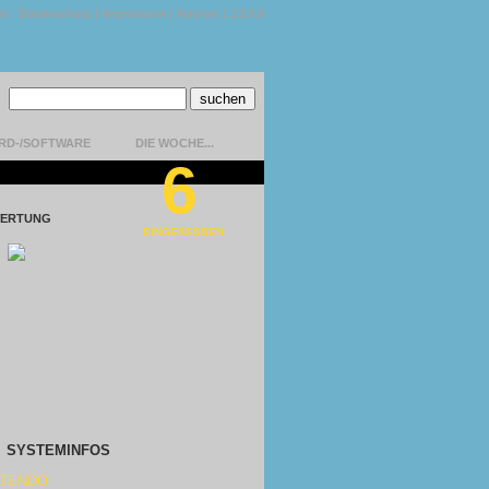
kt
|
Datenschutz
|
Impressum
|
Version 1.13.0.9
RD-/SOFTWARE
DIE WOCHE...
6
ERTUNG
EINGESESSEN
SYSTEMINFOS
NTENDO