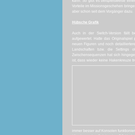
kann. So gibt es beispielsweise eine
Vorteile im Missionsgeschehen bringe
aber schon seit dem Vorgänger dazu.
Hübsche Grafik
Auch in der Switch-Version fällt 
aufgewertet. Hatte das Originalspie
neuen Figuren und noch detaillierte
Landschaften bzw. die Settings o
Zwischensequenzen hat sich hingegen 
ist, dass wieder keine Hakenkreuze tr
immer besser auf Konsolen funktionier