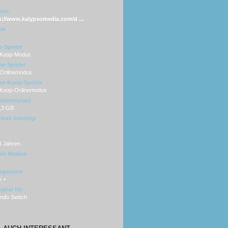
ite
s://www.kalypsomedia.com/d ...
ler
-Spieler
 Koop-Modus
ne-Spieler
 Onlinemodus
ne-Koop-Spieler
 Koop-Onlinemodus
plattenplatz
2,3 GB
huk benötigt
6 Jahren
hl Medien
agwörter
k •
ügbar für
endo Switch