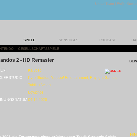
Unser Team
|
FAQ
|
Konta
SPIELE
SONSTIGES
PODCAST
HA
INTENDO
|
GESELLSCHAFTSSPIELE
|
ndos 2 - HD Remaster
BEW
ER:
Kalypso
KLERSTUDIO:
Pyro Studios, Yippee! Entertainment, Raylight Games
Taktik • Action
Lowprice
INUNGSDATUM:
04.12.2020
NI