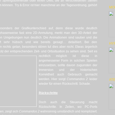
n Sprengstoffmeister oder einen Dieb, die an verschiedenen Stellen
n können. Try & Error ist hier manchmal an der Tagesordnung, gehört
MON
besonders der Grafikunterschied auf, denn diese wurde deutlich
l phasenweise fast eine 2D-Anmutung, merkt man den 3D-Anteil der
ren Umgebungen nun deutlich. Die Animationen sind sauber und die
ft sehr hübsch und wie bereits gesagt… detailliert. Bei den
HYR
nichts getan, besonders stören tut dies aber nicht. Etwas ärgerlich
otz der entsprechenden Zeit- und Ortssituation zu sehen sind.
Seit es
rechtlich möglich ist diese in
angemessener Form in solchen Spielen
einzusetzen, sollte davon zugunsten der
Immersion und der historischen
Korrektheit auch Gebrauch gemacht
werden. Hier sorgt
Commandos 2
leider
ATE
wieder für einen Rückschritt. Schade.
Rückschritte
Doch auch die Steuerung macht
Rückschritte. In Zeiten, wo PC-Ports
en, zeigt sich
Commandos 2
wahnsinnig umständlich und kompliziert.