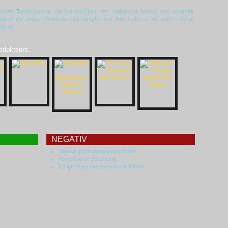
ndes Taktik-Spiel in Old-School-Optik, das spielerisch fordert und unterhält,
Switch mit einigen Problemen zu kämpfen hat. Hier heißt es vor allem erstmal,
arten.
Redakteurs:
NEGATIV
Wenige Konsolenanpassungen
Komplizierte Steuerung
Einige Bugs und technische Fehler