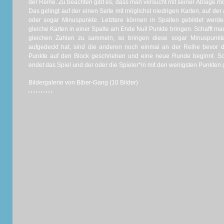
der Reihe. Zu beachten gibt es, dass man versucht mit seiner Ablage m
Das gelingt auf der einen Seite mit möglichst niedrigen Karten, auf de
oder sogar Minuspunkte. Letztere können in Spalten gebildet werd
gleiche Karten in einer Spalte am Ende Null Punkte bringen. Schafft ma
gleichen Zahlen zu sammeln, so bringen diese sogar Minuspunkte
aufgedeckt hat, sind die anderen noch einmal an der Reihe bevor
Punkte auf den Block geschrieben und eine neue Runde beginnt. So
endet das Spiel und der oder die Spieler*in mit den wenigsten Punkten 
Bildergalerie von Biber-Gang (10 Bilder)