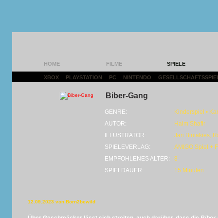
HOME
FILME
SPIELE
XBOX
|
PLAYSTATION
|
PC
|
NINTENDO
|
GESELLSCHAFTSSPIE
Biber-Gang
GENRE:
Kinderspiel • Ka
AUTOR:
Haim Shafir
ILLUSTRATOR:
Jan Bintakies, Ra
SPIELEVERLAG:
AMIGO Spiel + F
EMPFOHLENES ALTER:
8
SPIELDAUER:
15 Minuten
12.09.2023 von Born2bewild