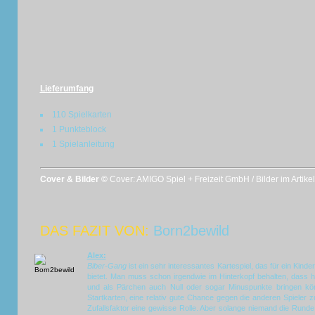
Lieferumfang
110 Spielkarten
1 Punkteblock
1 Spielanleitung
Cover & Bilder ©
Cover: AMIGO Spiel + Freizeit GmbH / Bilder im Artik
DAS FAZIT VON:
Born2bewild
Alex:
Biber-Gang
ist ein sehr interessantes Kartespiel, das für ein Kinde
bietet. Man muss schon irgendwie im Hinterkopf behalten, dass h
und als Pärchen auch Null oder sogar Minuspunkte bringen k
Startkarten, eine relativ gute Chance gegen die anderen Spieler zu
Zufallsfaktor eine gewisse Rolle. Aber solange niemand die Runde b