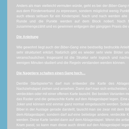
Anders als man vielleicht vermuten würde, geht es bei der
Biber-Gang
n
aus dem Försterverband zu erpressen, sondern möglichst wenig Punkte
auch etwas seltsam für ein Kinderspiel. Nach und nach werden alle
Runde und die Punkte werden auf dem Block notiert. Nach 
zusammengezählt und es gewinnen entgegen der gängigen Praxis die 
Die Anleitung
Wie gewohnt liegt auch der
Biber-Gang
eine beidseitig bedruckte Anlei
sehr strukturiert erklärt. Natürlich gibt es wieder sehr viele Bilder
veranschaulichen. Insgesamt ist die Struktur sehr logisch und nachv
wenigen Minuten studiert und die Regeln verstanden werden können.
Die Nagetiere schalten einen Gang hoch…
Der/die Startspieler*in darf nun entweder die Karte des Ablag
Nachziehstapel ziehen und ansehen. Dann darf man sich entscheiden, 
verdeckten oder mit einer offenen Karte tauscht. Bei beiden Varianten 
das Raster und die getauschte Karte auf den Ablagestapel legen. Eine 
Joker und können erst einmal ganz normal eingetauscht werden. Sobald
Biber in der Auslage gerade darstellt, tauscht man sie zwar mit dem Bib
dem Ablagestapel, sondern darf auf eine beliebige andere, verdeckte K
werden. Diese Karte landet dann auf dem Ablagestapel. Wenn die anfa
Kram passt, so kann man diese auch direkt auf den Ablagestapel lege