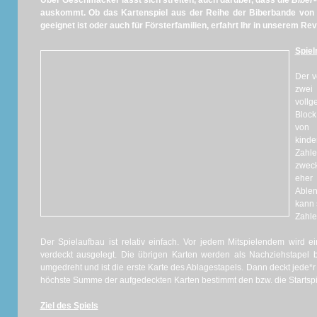
Über Geschmäcker lässt sich streiten, auch darüber, dass die
Biber
auskommt. Ob das Kartenspiel aus der Reihe der Biberbande von
geeignet ist oder auch für Försterfamilien, erfahrt Ihr in unserem R
Spiel
Der v
zwei
voll
Block
von 
kind
Zahl
zwec
eher
Able
kann 
Zahle
Der Spielaufbau ist relativ einfach. Vor jedem Mitspielendem wird e
verdeckt ausgelegt. Die übrigen Karten werden als Nachziehstapel be
umgedreht und ist die erste Karte des Ablagestapels. Dann deckt jede*r 
höchste Summe der aufgedeckten Karten bestimmt den bzw. die Startspie
Ziel des Spiels