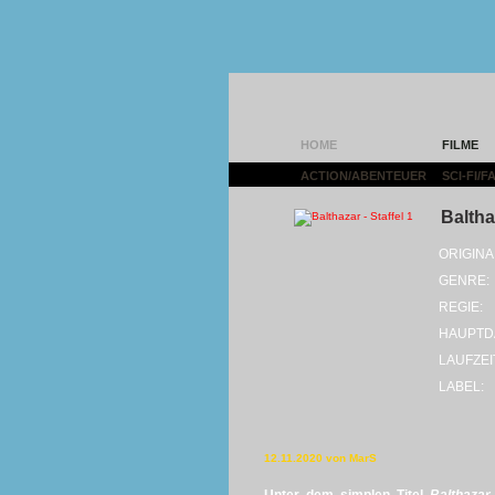
HOME
FILME
ACTION/ABENTEUER
|
SCI-FI/
Balthaz
ORIGINA
GENRE:
REGIE:
HAUPTD
LAUFZEI
LABEL:
12.11.2020 von MarS