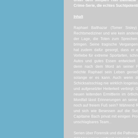
Unter dem simplen Titel
Balthaza
Crime-Serie, die echtes Suchtpotentia
Inhalt
Raphael Balthazar (Tomer Sisley) 
Rechtsmediziner und wie kein andere
der Lage, die Toten zum Sprechen
bringen. Seine tragische Vergangen
hat zudem dafür gesorgt, dass er 
Vorliebe für extreme Sportarten, schn
Autos und gutes Essen entwickelt 
denn nach dem Mord an seiner F
möchte Raphael sein Leben genieß
solange er es kann. Auch wenn der
Schicksalsschlag nie wirklich losgel
und aufgesetzter Heiterkeit verbirgt
neuen leitenden Ermittlerin im örtlich
Mordfall lässt Erinnerungen an sein
noch auf freiem Fuß sein? Während Ra
und sich wie Besessen auf die Suc
Capitaine Bach privat mit einigen P
unschlagbares Team...
Serien über Forensik und die Patholog