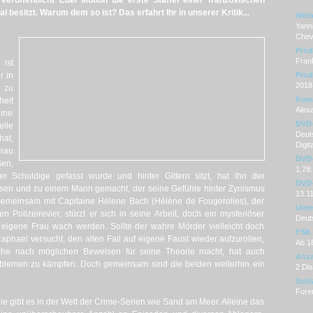
r
veröffentlicht Edel Motion die erste Staffel einer französischen
l besitzt. Warum dem so ist? Das erfahrt Ihr in unserer Kritik...
Weit
Yanni
Chevi
Prod
Fran
ist
r in
Prod
2018
 zu
Kom
heit
Alexa
eine
DVD
elle
Deuts
hat,
Digit
rau
DVD-
en,
1.78:
 Schuldige gefasst wurde und hinter Gittern sitzt, hat ihn der
DVD-
assen und zu einem Mann gemacht, der seine Gefühle hinter Zynismus
13.1
. Gemeinsam mit Capitaine Helene Bach (Hélène de Fougerolles), der
Unter
en Polizeirevier, stürzt er sich in seine Arbeit, doch ein mysteriöser
Deut
e eigene Frau wach werden. Sollte der wahre Mörder vielleicht doch
FSK
phael versucht, den alten Fall auf eigene Faust wieder aufzurollen,
Ab 1
he nach möglichen Beweisen für seine Theorie macht, hat auch
Anza
roblemen zu kämpfen. Doch gemeinsam sind die beiden weiterhin ein
2 Di
Schl
Foren
ie gibt es in der Welt der Crime-Serien wie Sand am Meer. Alleine das