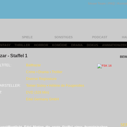
Unser Team
|
FAQ
|
Konta
SPIELE
SONSTIGES
PODCAST
HA
FANTASY
|
THRILLER
|
HORROR
|
KOMÖDIE
|
DRAMA
|
DOKUS
|
ANIMATION/ZEI
ar - Staffel 1
BEW
LTITEL:
Balthazar
Crime • Drama • Thriller
Diverse Regisseure
ARSTELLER:
Tomer Sisley • Hélène de Fougerolles
T:
DVD (328 Min)
Edel Germany GmbH
SE