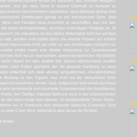
eine unüberschaubare Anzahl an Episoden und diversen Ablegern.
ch schwer, sich als neue Serie in diesem Übermaß an Auswahl zu
 den anderen Genrevertretern abzuheben, doch
Balthazar
gelingt dies
orensischen Ermittlungen gelingt es der französischen Serie, dem
SNO
e Ideen und Facetten neue Ansichten zu verschaffen, was von den
d der damit einhergehenden, durchaus berechtigten Freigabe ab 16
 gewinnt. Die Interaktion mit den Opfern findet dabei nicht nur auf dem
ur statt, sondern wird zudem durch die visuelle Präsenz als echtem
erst interessanter Kniff, der nicht nur den Ermittlungen zuträglich ist,
ionalität erhöht sowie eine direkte Verbindung zur Gedankenwelt
sich hier nicht nur an spannenden, abwechslungsreichen Einzelfällen
ARC
, deren Ablauf ein ums andere Mal absolut überraschend ausfällt,
nden roten Faden spendiert, der die gesamte Handlung zu einer
bei entwickelt sich dank absolut sympathischen, charakterstarken
le Bindung zu den Figuren, was nicht nur die menschliche Seite
gelrecht persönlich werden lässt. Aufgelockert wird dieses durchaus
das sehr harmonische und charmante Zusammenspiel der Hauptfiguren,
 Humor, den Titelfigur Raphael Balthazar auch in den unpassendsten
an den Mann bringt. Kein Wunder, ist Hauptdarsteller Tomer Sisley -
HIP
mmerhin ein in Frankreich sehr bekannter Stand-Up Comedian. Eine
in einer Crime-Serie, letztendlich aber genau die Richtige.
6 Bilder)