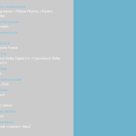
ere Schauspieler
g Samot • Philypa Phoenix • Pauline
ller
uktionsland
kreich
uktionsjahr
ponist
ndre Fortuit
-Ton
ch Dolby Digital 2.0 • Französisch Dolby
al 2.0
Bild
1
Verkaufsstart
1.2020
titel
sch
6 Jahren
hl Medien
scs
agwörter
sik • Indizien • Mord