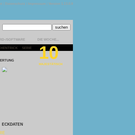
kt
|
Datenschutz
|
Impressum
|
Version 1.13.0.9
RD-/SOFTWARE
DIE WOCHE...
10
CHENTRICK
|
SERIE
|
ERTUNG
MAJESTÄTISCH
ECKDATEN
RIE