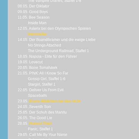
The Vampire Diaries, Staffel 1-8
08.05. Der Diktator
09.05. Good Boys
11.05. Bee Season
Inside Man
12.05. Asterix bei den Olympischen Spielen
Interstellar
14.05. Der Boandlkramer und die ewige Liebe
No Strings Attached
The Underground Railroad, Staffel 1
18.05. Napola - Elite für den Führer
19.05. Lovecut
20.05. Bone Tomahawk
21.05. P!NK: All I Know So Far
Gossip Girl, Staffel 1-6
Stargirl, Staffel 1
22.05. Deliver Us From Evil
Spaceballs
23.05.
Brave Mädchen tun das nicht
24.05. Seventh Son
25.05. Der Schuh des Manitu
26.05. The Good Lie
28.05.
Honest Thief
Panic, Staffel 1
29.05. Call Me By Your Name