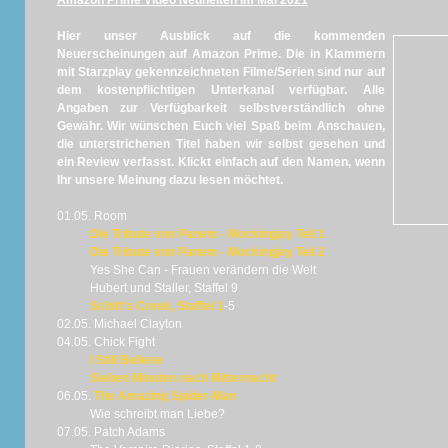
Amazon Prime Video Neuheiten im Mai 2021
Hier unser Ausblick auf die kommenden
Neuerscheinungen auf Amazon Prime. Die in Klammern
mit Starzplay gekennzeichneten
Filme/Serien sind nur auf
dem kostenpflichtigen Unterkanal verfügbar. Alle
Angaben zur Verfügbarkeit selbstverständlich ohne
Gewähr. Wir wünschen Euch viel Spaß beim Anschauen,
die unterstrichenen Titel haben wir selbst gesehen und
ein Review verfasst. Klickt einfach auf den Namen, wenn
Ihr unsere Meinung dazu lesen möchtet.
01.05. Room
Die Tribute von Panem - Mockingjay Teil 1
Die Tribute von Panem - Mockingjay Teil 2
Yes She Can - Frauen verändern die Welt
Hubert und Staller, Staffel 9
Schitt's Creek, Staffel 1
-5
02.05. Michael Clayton
04.05. Chick Fight
I Still Believe
Sieben Minuten nach Mitternacht
06.05.
The Amazing Spider-Man
Wie schreibt man Liebe?
07.05. Patch Adams