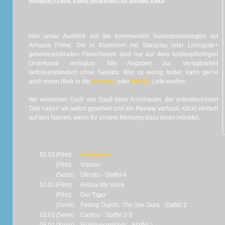
Amazon Prime Video Neuheiten im Januar 2026
Hier unser Ausblick auf die kommenden Neuerscheinungen auf
Amazon Prime. Die in Klammern mit Starzplay oder Lionsgate+
gekennzeichneten Filme/Serien sind nur auf dem kostenpflichtigen
Unterkanal verfügbar. Alle Angaben zur Verfügbarkeit
selbstverständlich ohne Gewähr. Wer zu wenig findet, kann gerne
auch einen Blick in die
Disney+
oder
Netflix
-Liste werfen.
Wir wünschen Euch viel Spaß beim Anschauen, die unterstrichenen
Titel haben wir selbst gesehen und ein Review verfasst. Klickt einfach
auf den Namen, wenn Ihr unsere Meinung dazu lesen möchtet.
01.01
(Film)
Greenland
(Film)
Visions
(Serie)
Ghosts - Staffel 4
02.01
(Film)
Follow My Voice
(Film)
Der Tiger
(Serie)
Fading Gigolo: The Sex Guru - Staffel 2
03.01
(Serie)
Caillou - Staffel 2-5