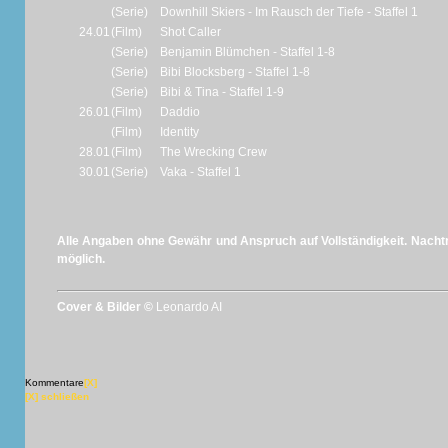
(Serie)
Downhill Skiers - Im Rausch der Tiefe - Staffel 1
24.01
(Film)
Shot Caller
(Serie)
Benjamin Blümchen - Staffel 1-8
(Serie)
Bibi Blocksberg - Staffel 1-8
(Serie)
Bibi & Tina - Staffel 1-9
26.01
(Film)
Daddio
(Film)
Identity
28.01
(Film)
The Wrecking Crew
30.01
(Serie)
Vaka - Staffel 1
Alle Angaben ohne Gewähr und Anspruch auf Vollständigkeit. Nachtr
möglich.
Cover & Bilder ©
Leonardo AI
Kommentare
[X]
[X] schließen