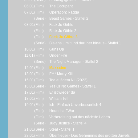
05.01
(Serie)
Frühlingsgefühle - Staffel 1
06.01
(Film)
The Occupant
07.01
(Film)
Operation: Ragga
(Serie)
Beast Games - Staffel 2
08.01
(Film)
Fack Ju Göhte
(Film)
Fack Ju Göhte 2
(Film)
Fack Ju Göhte 3
(Serie)
Bis ans Limit und darüber hinaus - Staffel 1
10.01
(Film)
Guns Up
11.01
(Film)
Under Fire
(Serie)
The Night Manager - Staffel 2
12.01
(Film)
Maxxxine
13.01
(Film)
F*** Marry Kill
15.01
(Film)
Tod auf dem Nil (2022)
16.01
(Serie)
Yes Or No Games - Staffel 1
17.01
(Film)
Er ist wieder da
18.01
(Film)
William Tell
19.01
(Film)
Ich - Einfach Unverbesserlich 4
(Film)
Hounds of War
(Film)
Vorbereitung auf das nächste Leben
(Serie)
Judy Justice - Staffel 4
21.01
(Serie)
Steal - Staffel 1
23.01
(Film)
Überflieger - Das Geheimnis des großen Juwels