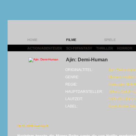
HOME
FILME
SPIELE
ACTION/ABENTEUER
|
SCI-FI/FANTASY
|
THRILLER
|
HORROR
|
Ajin: Demi-Human
ORIGINALTITEL:
Ajin: Demi-Hum
GENRE:
Mystery • Action 
REGIE:
Katsuyuki Motoh
HAUPTDARSTELLER:
Takeru Satoh • 
LAUFZEIT:
DVD (104 Min) •
LABEL:
Kazé Anime Stu
16.11.2020 von MarS