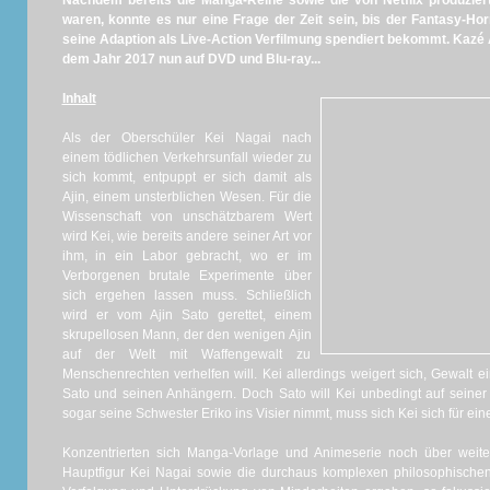
Nachdem bereits die Manga-Reihe sowie die von Netflix produzie
waren, konnte es nur eine Frage der Zeit sein, bis der Fantasy-Horr
seine Adaption als Live-Action Verfilmung spendiert bekommt. Kazé 
dem Jahr 2017 nun auf DVD und Blu-ray...
Inhalt
Als der Oberschüler Kei Nagai nach
einem tödlichen Verkehrsunfall wieder zu
sich kommt, entpuppt er sich damit als
Ajin, einem unsterblichen Wesen. Für die
Wissenschaft von unschätzbarem Wert
wird Kei, wie bereits andere seiner Art vor
ihm, in ein Labor gebracht, wo er im
Verborgenen brutale Experimente über
sich ergehen lassen muss. Schließlich
wird er vom Ajin Sato gerettet, einem
skrupellosen Mann, der den wenigen Ajin
auf der Welt mit Waffengewalt zu
Menschenrechten verhelfen will. Kei allerdings weigert sich, Gewalt e
Sato und seinen Anhängern. Doch Sato will Kei unbedingt auf seiner 
sogar seine Schwester Eriko ins Visier nimmt, muss sich Kei sich für eine
Konzentrierten sich Manga-Vorlage und Animeserie noch über weite
Hauptfigur Kei Nagai sowie die durchaus komplexen philosophischen