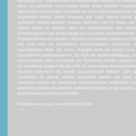
Verfolgung und Unterdrückung von Minderheiten ergaben, so fokussier
allem auf zahlreiche Actionszenen sowie einen rasanten Erzählsti
oberflächlich und setzt die Geschichte der Serie sehr komprimiert um, 
aufgegriffen werden, ganze Passagen und sogar Figuren jedoch g
stehenden Laufzeit weichen mussten. Außerdem fällt es schwer, de
wirklich folgen zu können, denn als alleinstehender Film betrac
Momentaufnahmen für Neueinsteiger nur schwerlich nachzuvollziehen
hingegen können sich an einer Vielzahl von bekannten Szenen und E
Film wohl eher als Erweiterung beziehungsweise Ergänzung zu
eigenständiges Werk. Die Action hingegen weiß auf ganzer Lini
menschlichen Konfliktsituationen, als auch die mit Ajin-Beteiligung, 
recht knackiger Härte. Das Design der "Schwarzen Geister" orientiert s
der Animeserie, wodurch die Ajin nicht nur einen hohen Wiedererkennun
durchaus harmonisch ins visuelle Gesamtkonzept einfügen. Dies gi
Charaktere, die ebenso stimmig interpretiert wurden und damit 
Unterstützt werden die zahlreichen Actionsequenzen letztendlich v
dessen Electrobeats den idealen, treibenden Begleiter für das rasante, 
ansprechende Geschehen darstellen.
Bildergalerie von Ajin: Demi-Human (6 Bilder)