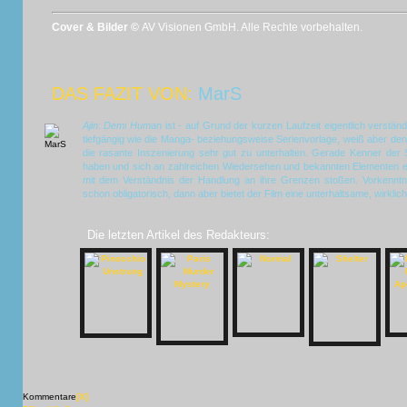
Cover & Bilder ©
AV Visionen GmbH. Alle Rechte vorbehalten.
DAS FAZIT VON:
MarS
Ajin: Demi Human
ist - auf Grund der kurzen Laufzeit eigentlich verstän
tiefgängig wie die Manga- beziehungsweise Serienvorlage, weiß aber den
die rasante Inszenierung sehr gut zu unterhalten. Gerade Kenner der S
haben und sich an zahlreichen Wiedersehen und bekannten Elementen e
mit dem Verständnis der Handlung an ihre Grenzen stoßen. Vorkenntn
schon obligatorisch, dann aber bietet der Film eine unterhaltsame, wirkl
Die letzten Artikel des Redakteurs:
Kommentare
[X]