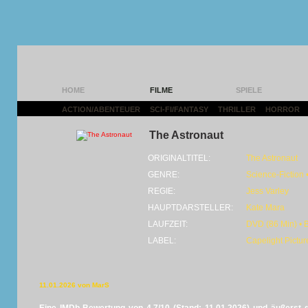
HOME
FILME
SPIELE
ACTION/ABENTEUER
|
SCI-FI/FANTASY
|
THRILLER
|
HORROR
|
The Astronaut
ORIGINALTITEL:
The Astronaut
GENRE:
Science-Fiction •
REGIE:
Jess Varley
HAUPTDARSTELLER:
Kate Mara
LAUFZEIT:
DVD (86 Min) • 
LABEL:
Capelight Pictur
11.01.2026 von MarS