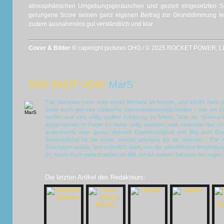
atmosphärischen Umgebungsgeräuschen und gezielt eingesetzten So
gelungene Score seinen ganz eigenen Beitrag zur Grundstimmung lei
zudem ausnahmslos gut verständlich und klar.
Cover & Bilder ©
capelight pictures OHG / © 2025 ROCKET POWER,
DAS FAZIT VON:
MarS
The Astronaut
kann vom ersten Moment an fesseln, und erhöht nicht nu
dabei auch gekonnt zahlreiche Interpretationsmöglichkeiten - nur um 
werfen und eine völlig andere Erklärung zu liefern. Was als Science-Fi
ausgerechnet im Finale zu etwas völlig anderem, was einerseits den Gr
andererseits aber genau dadurch Eigenständigkeit und Mut zum Bru
Enttäuschend für die einen, absolut gelungen für die anderen -
The A
Zuschauer spaltet, und sicherlich stark von der persönlichen Empfindun
Ihr macht Euch einfach selbst ein Bild. Ich für meinen Teil kann nur sagen:
Die letzten Artikel des Redakteurs: