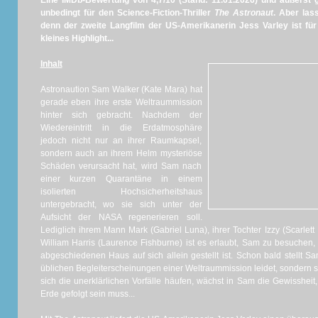
Eine IMDb-Bewertung von 4,7/10 (Stand: 11.01.2026) und äußerst 
unbedingt für den Science-Fiction-Thriller
The Astronaut
. Aber las
denn der zweite Langfilm der US-Amerikanerin Jess Varley ist für
kleines Highlight...
Inhalt
Astronaution Sam Walker (Kate Mara) hat
gerade eben ihre erste Weltraummission
hinter sich gebracht. Nachdem der
Wiedereintritt in die Erdatmosphäre
jedoch nicht nur an ihrer Raumkapsel,
sondern auch an ihrem Helm mysteriöse
Schäden verursacht hat, wird Sam nach
einer kurzen Quarantäne in einem
isolierten Hochsicherheitshaus
untergebracht, wo sie sich unter der
Aufsicht der NASA regenerieren soll.
Lediglich ihrem Mann Mark (Gabriel Luna), ihrer Tochter Izzy (Scarlet
William Harris (Laurence Fishburne) ist es erlaubt, Sam zu besuchen,
abgeschiedenen Haus auf sich allein gestellt ist. Schon bald stellt Sa
üblichen Begleiterscheinungen einer Weltraummission leidet, sondern s
sich die unerklärlichen Vorfälle häufen, wächst in Sam die Gewissheit
Erde gefolgt sein muss...