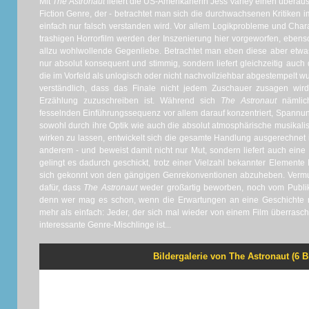
Mit
The Astronaut
liefert die US-Amerikanerin Jess Varley einen überau
Fiction Genre, der - betrachtet man sich die durchwachsenen Kritiken im
einfach nur falsch verstanden wird. Vor allem Logikprobleme und Cha
trashigen Horrorfilm werden der Inszenierung hier vorgeworfen, ebenso
allzu wohlwollende Gegenliebe. Betrachtet man eben diese aber etwas 
nur absolut konsequent und stimmig, sondern liefert gleichzeitig auch d
die im Vorfeld als unlogisch oder nicht nachvollziehbar abgestempelt wu
verständlich, dass das Finale nicht jedem Zuschauer zusagen wird
Erzählung zuzuschreiben ist. Während sich
The Astronaut
nämlich
fesselnden Einführungssequenz vor allem darauf konzentriert, Spannu
sowohl durch ihre Optik wie auch die absolut atmosphärische musikali
wirken zu lassen, entwickelt sich die gesamte Handlung ausgerechnet 
anderem - und beweist damit nicht nur Mut, sondern liefert auch ein
gelingt es dadurch geschickt, trotz einer Vielzahl bekannter Elemente
sich gekonnt von den gängigen Genrekonventionen abzuheben. Vermut
dafür, dass
The Astronaut
weder großartig beworben, noch vom Publi
denn wer mag es schon, wenn die Erwartungen an eine Geschichte nic
mehr als einfach: Jeder, der sich mal wieder von einem Film überrasch
interessante Genre-Mischlinge ist...
Bildergalerie von The Astronaut (6 B