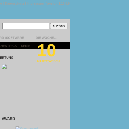
kt
|
Datenschutz
|
Impressum
|
Version 1.13.0.9
RD-/SOFTWARE
DIE WOCHE...
10
CHENTRICK
|
SERIE
|
ERTUNG
MAJESTÄTISCH
AWARD