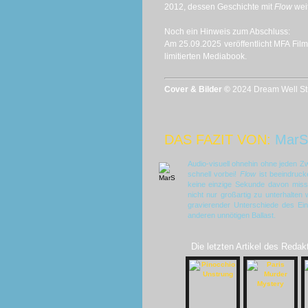
2012, dessen Geschichte mit
Flow
weit
Noch ein Hinweis zum Abschluss:
Am 25.09.2025 veröffentlicht MFA Fil
limitierten Mediabook.
Cover & Bilder ©
2024 Dream Well Stu
DAS FAZIT VON:
MarS
Audio-visuell ohnehin ohne jeden Zw
schnell vorbei!
Flow
ist beeindruck
keine einzige Sekunde davon misse
nicht nur großartig zu unterhalten 
gravierender Unterschiede des Ein
anderen unnötigen Ballast.
Die letzten Artikel des Redak