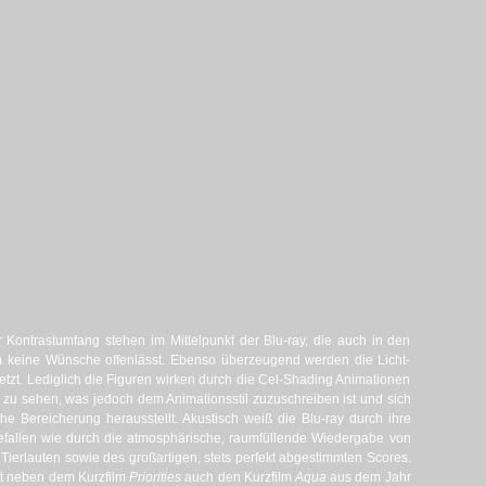
 Kontrastumfang stehen im Mittelpunkt der Blu-ray, die auch in den
m keine Wünsche offenlässt. Ebenso überzeugend werden die Licht-
zt. Lediglich die Figuren wirken durch die Cel-Shading Animationen
 zu sehen, was jedoch dem Animationsstil zuzuschreiben ist und sich
he Bereicherung herausstellt. Akustisch weiß die Blu-ray durch ihre
fallen wie durch die atmosphärische, raumfüllende Wiedergabe von
erlauten sowie des großartigen, stets perfekt abgestimmten Scores.
st neben dem Kurzfilm
Priorities
auch den Kurzfilm
Aqua
aus dem Jahr