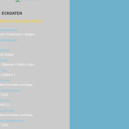
ECKDATEN
MATION/ZEICHENTRICK
uktionsland
and • Frankreich • Belgien
uktionsjahr
ponist
rds Zaļupe
hbuch
 Zilbalodis • Matīss Kaža
-Ton
 Digital 5.1
Extras
ilme Priorities und Aqua
Verkaufsstart
7.2025
ray-Ton
HD 5.1
ray-Extras
ilme Priorities und Aqua
ray-Verkaufsstart
7.2025