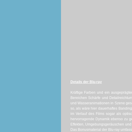
Details der Blu-ray
Kräftige Farben und ein ausgeprägter
Bereichen Schärfe und Detailreichtu
und Wasseranimationen in Szene geset
so, als wäre hier dauerhaftes Banding
im Verlauf des Films sogar als optisc
hervorragende Dynamik ebenso zu ge
Effekten, Umgebungsgeräuschen und Ti
Das Bonusmaterial der Blu-ray umfas