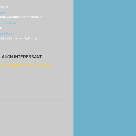
 Jahren
ite
s://www.mfa-film.de/dvd-bl ...
hl Medien
sc
agwörter
• Flucht • Tiere • Hoffnung
AUCH INTERESSANT
FEW MOMENTS OF CHEERS