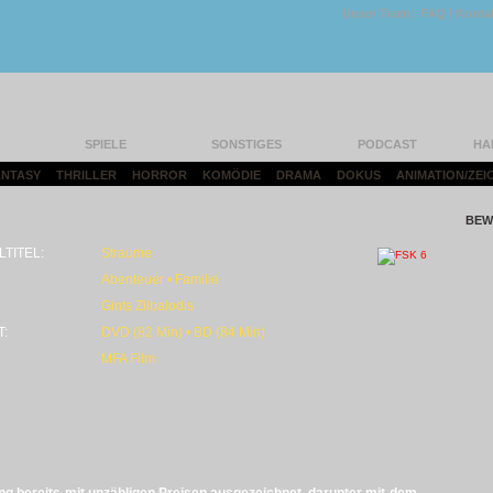
Unser Team
|
FAQ
|
Konta
SPIELE
SONSTIGES
PODCAST
HA
FANTASY
|
THRILLER
|
HORROR
|
KOMÖDIE
|
DRAMA
|
DOKUS
|
ANIMATION/ZEI
BEW
LTITEL:
Straume
Abenteuer • Familie
Gints Zilbalodis
T:
DVD (82 Min) • BD (84 Min)
MFA Film