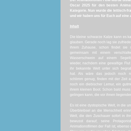
Der Animationsfilm
Flow
wurde bisla
Oscar 2025 für den besten Animat
Kategorie. Nun wurde die lettisch-fr
und wir haben uns für Euch auf eine 
Inhalt
Die kleine schwarze Katze kann es 
glauben. Gerade noch lag sie zufriede
ihrem Zuhause, schon findet sie s
gemeinsam mit einem verschlafe
Wasserschwein auf einem Segelb
wieder, nachdem eine gewaltige Flut
ihr bekannte Welt unter sich begr
hat. Als wäre das jedoch noch ni
schlimm genug, finden mit der Zeit 
noch ein diebischer Lemur, ein gutm
ihrem kleinen Boot. Schon bald muss 
gelingen kann, die vor ihnen liegende
Es ist eine dystopische Welt, in die u
Überbleibsel an die Menschheit erinn
Welt, die den Zuschauer sofort in ihr
bewusst darauf, seine Protagon
Animationsfilmen der Fall ist, ebenso 