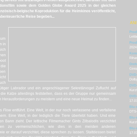
ng bereits mit unzähligen Preisen ausgezeichnet, darunter mit dem
ionsfilm sowie dem Golden Globe Award 2025 in der gleichen
anzösisch-belgische Koproduktion für die Heimkinos veröffentlicht,
abenteuerliche Reise begeben...
ANI
Prod
Lettl
kaum
Prod
n in
2024
ich
Kom
nen
Riha
oot
Dre
 die
Gints
aben
DVD
cht
Dolby
auch
DVD-
ütiger Labrador und ein angeschlagener Sekretärvogel Zuflucht auf
Kurzf
die Katze allerdings feststellen, dass es der Gruppe nur gemeinsam
DVD-
n Herausforderungen zu meistern und eine neue Heimat zu finden...
17.0
Blu-
ns
Flow
entführt. Eine Welt, in der nur noch verlassene und verfallene
DTS-
ern. Eine Welt, in der lediglich die Tiere überlebt haben. Und eine
Blu-
en Bann zieht. Der lettische Filmemacher Gints Zilbalodis verzichtet
Kurzf
isten zu vermenschlichen, wie dies in den meisten anderen
Blu-
wie er darauf verzichtet, diese sprechen zu lassen. Stattdessen bietet
17.0