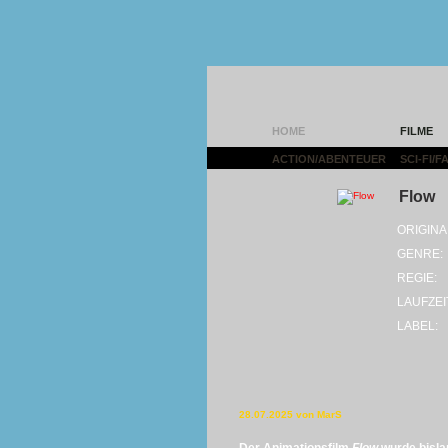
HOME
FILME
ACTION/ABENTEUER
|
SCI-FI/
Flow
ORIGINA
GENRE:
REGIE:
LAUFZEI
LABEL:
28.07.2025 von MarS