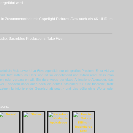
ergeführt wird.
m in Zusammenarbeit mit Capelight Pictures
Flow
auch als 4K UHD im
dio, Sacrebleu Productions, Take Five
eifel ein Meisterwerk hat
Flow
eigentlich nur ein großes Problem: Er ist viel zu
end, trifft mitten ins Herz und ist so einnehmend und mitreissend, dass man
n oder verpassen will. Ein durchwegs perfektes Animations-Abenteuer, das
weiß, sondern dabei auch noch ein echtes Statement für eine friedliche, trotz
zelnen funktionierende Gesellschaft setzt - und das völlig ohne Worte oder
teurs: