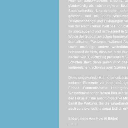
Flow
ein audio-visuelles Erlebnis, d
glaubwürdig als solche agieren läs
Score unterstützt. Und dennoch - oder 
gefesselt und mit ihnen verbunde
Zusammenhänge und Erklärungen verzic
von der erschaffenen Welt beeindruckt 
so überzeugend und mitreissend in S
Weise der Spagat zwischen humorvol
dramatischen Passagen, während Aspe
sowie unzählige andere weiterführ
behandelt werden, dass sie nicht nur
nachwirken. Gleichzeitig präsentiert
F
Schatten stellt, denn selten wirkt
temporeichen, actionlastigen Szenen 
Diese ungewohnte Harmonie setzt sich
mehrere Elemente zu einer anfangs
Einheit. Fotorealistische Hinterg
Wasseranimationen treffen hier auf s
den Fokus auf die ausdrucksstarke Mimi
damit die Wirkung, die die ungebändi
auch zerstörerisch, ja sogar tödlich er
Bildergalerie von Flow (6 Bilder)