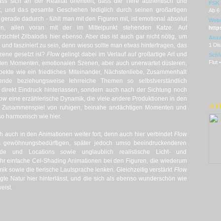
ass sich an der Realität orientiert, dass die Tiere authentisch und
FSK
st, und das gesamte Geschehen lediglich durch seinen großartigen
Ab 6
gerade dadurch - fühlt man mit den Figuren mit, ist emotional absolut
Webs
n, allen voran mit der im Mittelpunkt stehenden Katze. Auf
http
htet Zilbalodis hier ebenso. Aber das ist auch gar nicht nötig, um
Anza
und fasziniert zu sein, denn wieso sollte man etwas hinterfragen, das
1 Di
zene gesetzt ist?
Flow
gelingt dabei im Verlauf auf großartige Art und
Schl
Flut 
len Momenten, emotionalen Szenen, aber auch unerwartet düsteren,
kte wie ein friedliches Miteinander, Nächstenliebe, Zusammenhalt
ende beziehungsweise lehrreiche Themen so selbstverständlich
 direkt Eindruck hinterlassen, sondern auch nach der Sichtung noch
low
eine erzählerische Dynamik, die viele andere Produktionen in den
A 
 das Zusammenspiel von ruhigen, beinahe andächtigen Momenten und
so harmonisch wie hier.
 auch in den Animationen weiter fort, denn auch hier verbindet
Flow
 gewöhnungsbedürftigen, später jedoch umso beeindruckenderen
ründe und Locations sowie unglaublich realistische Licht- und
ehr einfache Cel-Shading Animationen bei den Figuren, die wiederum
k sowie die tierische Lautsprache lenken. Gleichzeitig verstärkt
Flow
gte Natur hier hinterlässt, und die sich als ebenso wunderschön wie
weist.