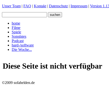
Unser Team
|
FAQ
|
Kontakt
|
Datenschutz
|
Impressum
|
Version 1.13
home
Filme
Spiele
Sonstiges
Podcast
hard-/software
Die Woche...
Diese Seite ist nicht verfügbar
©2009 sofahelden.de