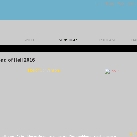
Unser Team
|
FAQ
|
Konta
SPIELE
SONSTIGES
PODCAST
HA
|
d of Hell 2016
Horror Convention
SO