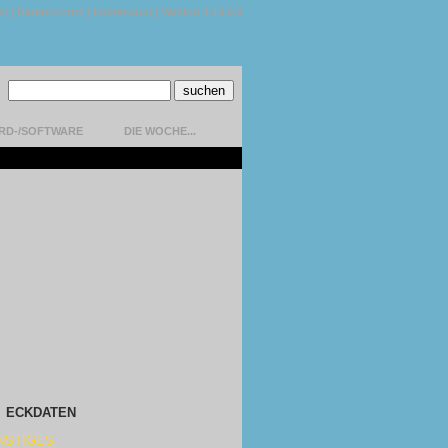
kt
|
Datenschutz
|
Impressum
|
Version 1.13.0.9
RD-/SOFTWARE
DIE WOCHE...
ECKDATEN
NSTIGES