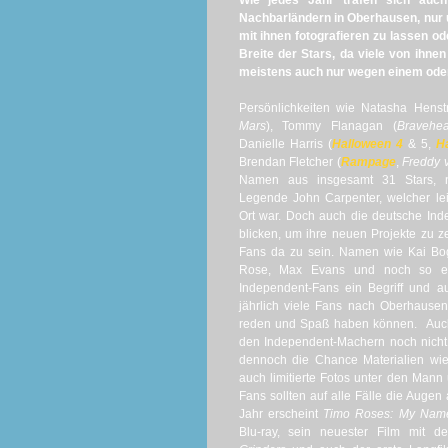
Wie jedes Jahr trafen sich auc
Nachbarländern in Oberhausen, nur 
mit ihnen fotografieren zu lassen o
Breite der Stars, da viele von ihn
meistens auch nur wegen einem oder
Persönlichkeiten wie Natasha Henstr
Mars
), Tommy Flanagan (
Bravehea
Danielle Harris (
Halloween 4
& 5,
H
Brendan Fletcher (
Rampage
,
Freddy 
Namen aus insgesamt 31 Stars, n
Legende John Carpenter, welcher le
Ort war. Doch auch die deutsche Ind
blicken, um ihre neuen Projekte zu z
Fans da zu sein. Namen wie Kai Bog
Rose, Max Evans und noch so ei
Independent-Fans ein Begriff und 
jährlich viele Fans nach Oberhausen,
reden und Spaß haben können. Auch
den Independent-Machern noch nicht f
dennoch die Chance Materialien wie 
auch limitierte Fotos unter den Mann
Fans sollten auf alle Fälle die Augen
Jahr erscheint
Timo Roses: My Name
Blu-ray, sein neuester Film mi