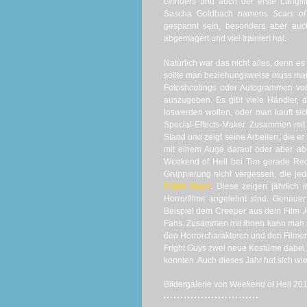
Grinders
und auch der erste Langfil
Sascha Goldbach namens
Scars of
gespannt sein, besonders aber auch
abgemagert und viel trainiert hat.
Natürlich war das nicht alles, denn e
sollte man beziehungsweise muss man
Fotoshootings oder Autogrammen von
auszugeben. Es gibt viele Händler,
loswerden wollen, oder man kauft si
Special-Effects-Maker. Zusammen mit 
Stand und zeigt seine Arbeiten, die er
mit einem Auge darauf oder aber ab
Weekend of Hell bei Tim gerade Rec
Gruppierung nicht vergessen, die j
Fright Guys
. Diese zeigen jährlich
Horrorfilme angelehnt sind. Genaue
Beispiel dem Creeper aus dem Film
J
Fans. Zusammen mit ihnen kann man si
den Horrorcharakteren und den Filme
Fright Guys zwei neue Kostüme dabei, 
konnten. Auch dieses Jahr hat sich wie
Bildergalerie von Weekend of Hell 201