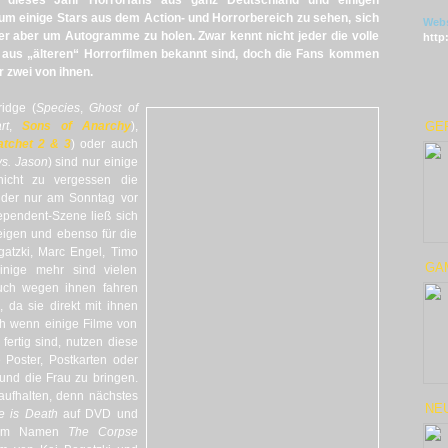
h dieses Jahr Horrorfans aus ganz Deutschland und einigen
um einige Stars aus dem Action- und Horrorbereich zu sehen, sich
Webs
der aber um Autogramme zu holen. Zwar kennt nicht jeder die volle
http
en aus „älteren“ Horrorfilmen bekannt sind, doch die Fans kommen
 zwei von ihnen.
idge (
Species
,
Ghost of
rt
,
Sons of Anarchy
),
GE
atchet 2 & 3
) oder auch
vs. Jason
) sind nur einige
icht zu vergessen die
ider nur am Sonntag vor
ependent-Szene ließ sich
eigen und ebenso für die
atzki, Marc Engel, Timo
GAM
nige mehr sind vielen
auch wegen ihnen fahren
 da sie direkt mit ihnen
 wenn einige Filme von
ertig sind, nutzen diese
Poster, Postkarten oder
 und die Frau zu bringen.
 aufhalten, denn nächstes
NEU
 is Death
auf DVD und
t dem Namen
The Corpse