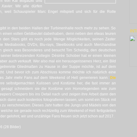
m von Kai Bogatzki und
 Xavier
. Wir alle dürfen
, weil Schauspieler Marc Engel mitspielt und sich für die Rolle
s gibt in den beiden Hallen der Turbinenhalle noch mehr zu sehen. So
INT
 einen vollen Geldbeutel dabeihaben, denn neben den etwas teuren
 den Stars gibt es noch jede Menge Möglichkeiten, seinen Zaster
 die Mediabooks, DVDs, Blu-rays, Steelbooks und auch Merchandise
ch gleich was Besonderes und besucht Tim Scheidig, den deutschen
seiner liebreizenden Kollegin Désirée Schober hat er einen kleinen
 aber auch verkauft. Wer also mal ein herausgerissenes Herz, ein Bild
getrennte Gliedmaßen zu Hause in der Suppe möchte, ist auf dem
ht. Und bevor ich zum Abschluss komme möchte ich natürlich eine
edes Jahr mehr Fans auf dem Weekend of Hell generieren kann:
Die
 ihre selbstgemachten Kulissen und Kostüme her, die fast immer an
r gesagt schneidern sie die Kostüme von Horrorlegenden wie zum
eepers Creepers
bis ins Detail nach und zeigen ihre Arbeit dann den
ch dann auch kostenlos fotografieren lassen, um somit ein Stück mit
n zu verschmelzen. Dieses Jahr hatten die Jungs und Mädels von den
welche sie gerade noch rechtzeitig zum Weekend of Hell fertigstellen
der gelohnt, wir und unzählige Fans freuen sich jetzt schon auf 2017.
6 (28 Bilder)