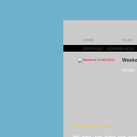
HOME
FILME
SONSTIGES
|
HÖRSPIELE/CDS
Weeken
GENRE:
06.11.2016 von Panikmike