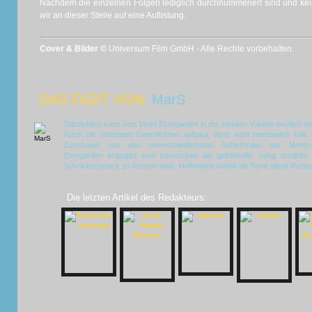
Nachdem die einzelnen Folgen lediglich durchnummeriert sind und kein
wir an dieser Stelle auf eine Auflistung.
Cover & Bilder ©
Universum Film GmbH - Alle Rechte vorbehalten.
DAS FAZIT VON:
MarS
Tatsächlich kann sich
Violet Evergarden
in der zweiten Volume deutlich ste
durch die einzelnen Geschichten aufbaut, lässt wohl niemanden kalt. 
Zuschauer von den unterschiedlichsten Schicksalen der Men
Evergarden
entpuppt sich inzwischen als gefühlvolle, ruhig erzählte
Schnickschnack zu fesseln weiß. Hoffentlich behält die Serie diese Richtu
Die letzten Artikel des Redakteurs: