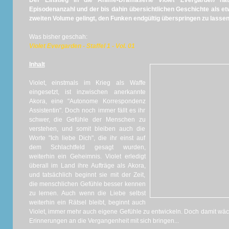
Der Einstieg in die Anime-Dramaserie
Violet Evergarden
hat
Episodenanzahl und der bis dahin übersichtlichen Geschichte als e
zweiten Volume gelingt, den Funken endgültig überspringen zu lassen.
Was bisher geschah:
Violet Evergarden - Staffel 1 - Vol. 01
Inhalt
Violet, einstmals im Krieg als Waffe
eingesetzt, ist inzwischen anerkannte
Akora, eine "Autonome Korrespondenz
Assistentin". Doch noch immer fällt es ihr
schwer, die Gefühle der Menschen zu
verstehen, und somit bleiben auch die
Worte "Ich liebe Dich", die ihr einst auf
dem Schlachtfeld gesagt wurden,
weiterhin ein Geheimnis. Violet erledigt
überall im Land ihre Aufträge als Akora,
und tatsächlich beginnt sie mit der Zeit,
die menschlichen Gefühle besser kennen
zu lernen. Auch wenn die Liebe selbst
weiterhin ein Rätsel bleibt, beginnt auch
Violet, immer mehr auch eigene Gefühle zu entwickeln. Doch damit wäch
Erinnerungen an die Vergangenheit mit sich bringen...