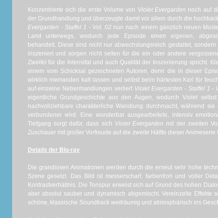
Konzentrierte sich die erste Volume von
Violet Evergarden
noch auf di
der Grundhandlung und überzeugte damit vor allem durch die hochkarät
Evergarden - Staffel 1 - Vol. 02
nun nach einem gänzlich neuen Muster.
Land unterwegs, wodurch jede Episode einen eigenen, abgesc
behandelt. Diese sind nicht nur abwechslungsreich gestaltet, sondern
inszeniert und sorgen nicht selten für die ein oder andere vergoss
Zweifel für die Intensität und auch Qualität der Inszenierung spricht. Kla
einem vom Schicksal gezeichneten Autoren, denn die in dieser Episo
wirklich niemanden kalt lassen und selbst beim härtesten Kerl für feu
auf einzelne Nebenhandlungen verliert
Violet Evergarden - Staffel 1 - 
eigentliche Grundgeschichte aus den Augen, wodurch Violet selbst 
nachvollziehbare charakterliche Wandlung durchmacht, während si
verbundener wird. Eine wunderbar ausgearbeitete, intensiv emoti
Tiefgang sorgt dafür, dass sich
Violet Evergarden
mit der zweiten Vo
Zuschauer mit großer Vorfreude auf die zweite Hälfte dieser Animeserie 
Details der Blu-ray
Die grandiosen Animationen werden durch die erneut sehr hohe technis
Szene gesetzt. Das Bild ist messerscharf, farbenfroh und voller Det
Kontrastverhältnis. Die Tonspur erweist sich auf Grund des hohen Dialog
aber absolut sauber und dynamisch abgemischt. Vereinzelte Effekte si
schöne, klassische Soundtrack weiträumig und atmosphärisch ins Gesc