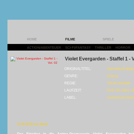
HOME
FILME
SPIELE
ACTION/ABENTEUER
|
SCI-FI/FANTASY
|
THRILLER
|
HORROR
|
Violet Evergarden - Staffel 1 - V
ORIGINALTITEL:
Vaioretto Evāgā
GENRE:
Drama
REGIE:
Taichi Ishidate
LAUFZEIT:
DVD (91 Min) • 
LABEL:
Universum Anim
11.09.2018 von MarS