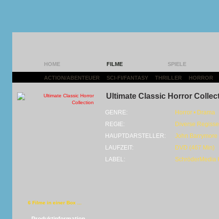
HOME
FILME
SPIELE
ACTION/ABENTEUER
|
SCI-FI/FANTASY
|
THRILLER
|
HORROR
|
Ultimate Classic Horror Collec
GENRE:
Horror • Drama
REGIE:
Diverse Regisse
HAUPTDARSTELLER:
John Barrymore 
LAUFZEIT:
DVD (467 Min)
LABEL:
SchröderMedia
6 Filme in einer Box ...