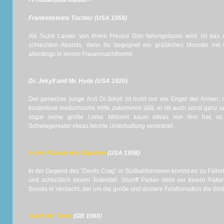
- Produktinformation -
Frankensteins Tochter (USA 1958)
Als Suzie Lawler von ihrem Freund Don fallengelasse wird, ist das 
schlechten Abends, denn ihr begegnet ein gräßliches Monster mit
allerdings in einem Frauennachthemd.
Dr. Jekyll und Mr. Hyde (USA 1920)
Der generöse junge Arzt Dr.Jekyll ist nicht nur ein Engel der Armen, 
kostenlose medizinische Hilfe zukommen läßt, er ist auch sonst ganz und
sogar seine große Liebe Milicent kaum etwas von ihm hat, so
Schwiegervater etwas leichte Unterhaltung verordnet.
In den Klauen des Giganten
(USA 1958)
In der Gegend des "Devils Crag" in Südkalifornieren kommt es zu Fälle
und schließlich einem Todesfall. Sheriff Parker steht vor einem Rät
Brooks in Verdacht, der um die große und düstere Felsformation die Böd
Stadt der Toten
(GB 1960)