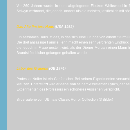
Vor 260 Jahren wurde in dem abgelegenen Flecken Whitewood in M
Selwyn verbrannt, die jedoch, anders als die meisten, tatsächlich mit 
Das Alte finstere Haus
(USA 1932)
Ein seltsames Haus ist das, in das sich eine Gruppe von einem Sturm ü
Die dort ansässige Familie Fenn macht einen sehr verdrehten Eindruck.
die jedoch in Frage gestellt wird, als der Diener Morgan einen Mann fre
Brandstifter bisher gefangen gehalten wurde.
Labor des Grauens
(GB 1974)
Professor Nolter ist ein Genforscher. Bei seinen Experimenten versu
kreuzen. Unterstützt wird er dabei von seinem Assistenten Lynch, der selb
Experimenten des Professors ein schöneres Aussehen verspricht.
Bildergalerie von Ultimate Classic Horror Collection (3 Bilder)