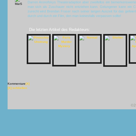
Darren Aronofskys Theateradaption aber zweifellos ein bemerkenswert
man sich als Zuschauer nicht entziehen kann. Gelungener kann ein Com
zurecht wird Brendan Fraser nach seiner langen Auszeit für das gefeiert,
durch und durch ein Film, den man keinesfalls verpassen sollte!
Die letzten Artikel des Redakteurs:
Kommentare
[X]
[X] schließen
©2