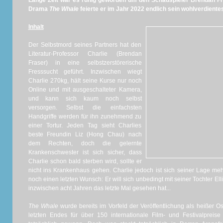
Lange Zeit war es ruhig geworden um den Schauspieler Brendan Fr
Drama
The Whale
feierte er im Jahr 2022 endlich sein wohlverdient
Inhalt
Der Selbstmord seines Partners hat den
Literatur-Professor Charlie (Brendan
Fraser) in eine selbstzerstörerische
Fresssucht geführt. Inzwischen wiegt
Charlie 270kg, hält seine Kurse nur noch
Online und mit ausgeschalteter Kamera,
und kann sich kaum noch selbst
versorgen. Selbst die einfachsten
Handgriffe werden für ihn zunehmend zu
einer Tortur. Jeden Tag sieht Charlies
beste Freundin Liz (Hong Chau) nach
dem Rechten, doch die gelernte
Krankenschwester ist sich sicher, dass
Charlie schon bald sterben wird, sollte er
nicht ins Krankenhaus gehen. Charlie jedoch ist sich seiner Lage me
noch einen letzten Wunsch: Er will sich unbedingt mit seiner Tochter Ell
inzwischen acht Jahren das letzte Mal gesehen hat...
The Whale
wurde bereits im Vorfeld der Veröffentlichung als heißer 
letzten Endes für über 150 internationale Film- und Festivalpreis