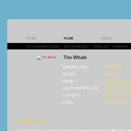
HOME
FILME
SPIELE
ACTION/ABENTEUER
|
SCI-FI/FANTASY
|
THRILLER
|
HORROR
|
The Whale
ORIGINALTITEL:
The Whale
GENRE:
Drama
REGIE:
Darren Aronofsk
HAUPTDARSTELLER:
Brendan Fraser
LAUFZEIT:
DVD (112 Min) •
LABEL:
Plaion Pictures
29.08.2023 von MarS