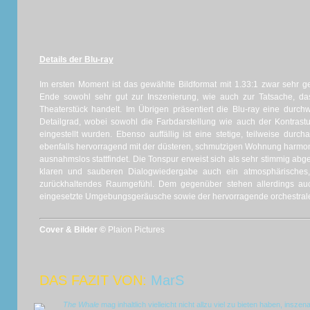
Details der Blu-ray
Im ersten Moment ist das gewählte Bildformat mit 1.33:1 zwar sehr 
Ende sowohl sehr gut zur Inszenierung, wie auch zur Tatsache, das
Theaterstück handelt. Im Übrigen präsentiert die Blu-ray eine durch
Detailgrad, wobei sowohl die Farbdarstellung wie auch der Kontras
eingestellt wurden. Ebenso auffällig ist eine stetige, teilweise dur
ebenfalls hervorragend mit der düsteren, schmutzigen Wohnung harmon
ausnahmslos stattfindet. Die Tonspur erweist sich als sehr stimmig abge
klaren und sauberen Dialogwiedergabe auch ein atmosphärisches,
zurückhaltendes Raumgefühl. Dem gegenüber stehen allerdings auc
eingesetzte Umgebungsgeräusche sowie der hervorragende orchestrale
Cover & Bilder ©
Plaion Pictures
DAS FAZIT VON:
MarS
The Whale
mag inhaltlich vielleicht nicht allzu viel zu bieten haben, insze