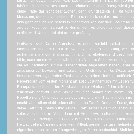
tatsächlich gewann. Doch was steckt tatsächlich in Darren Arono
tatsächlich mehr zu bestaunen als einfach nur einen übergewichtige
diese Frage gar nicht beantworten, denn grundsätzlich ist
The Whal
Menschen, der kurz vor seinem Tod noch mit sich selbst und seinem
also ganz ähnlich wie bereits in Aronofskys
The Wrestler
. Basierend 
aus der Feder von Samuel D. Hunter geht es allerdings auch diese
erzählt wird. Und das ist einfach nur großartig.
Großartig, weil Darren Aronofsky es eben versteht, selbst una
eindringlich und emotional in Szene zu setzten. Großartig, weil d
authentisch, manchmal drastisch, manchmal ekelerregend geschilde
hätte, auch nur ein Moment wäre nur als Mittel zu Selbstzweck eingese
die es übertrieben auf die Tränendrüsen abgesehen haben, aber 
Zuschauer tief bewegen und aufwühlen. Großartig ist
The Whale
aber
bemerkenswert agierenden Casts. Hervorzuheben sind hier natürlich 
Nebenrollen vom ersten Moment an absolut authentisch mit Leben f
Ruhepol darstellt und den Zuschauer immer wieder auf den teilweis
zurückholt, besticht Sadie Sink durch eine ambivalente Vorstellun
Rebellion und Vaterliebe angesiedelt ist, und damit so manche ihr
macht. Über allem steht jedoch ohne jeden Zweifel Brendan Fraser, der
seine Leistung überschüttet wurde. Trotz seiner eigentlich abstoßen
selbstverständlich in Verbindung mit Aronofskys großartiger Insze
Empathie zu erzeugen, und den Zuschauer oftmals alleine durch einen
Herz zu treffen. Man empfindet kein Mitleid, sondern vergisst vielmehr
eigentlich einen extrem übergewichtigen Mann beobachtet. Stattdes