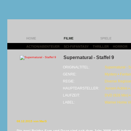
HOME
FILME
SPIELE
ACTION/ABENTEUER
|
SCI-FI/FANTASY
|
THRILLER
|
HORROR
|
Supernatural - Staffel 9
ORIGINALTITEL:
Supernatural - 
GENRE:
Mystery • Fantas
REGIE:
Diverse Regisse
HAUPTDARSTELLER:
Jensen Ackles •
LAUFZEIT:
DVD (926 Min) •
LABEL:
Warner Home V
08.12.2015 von MarS