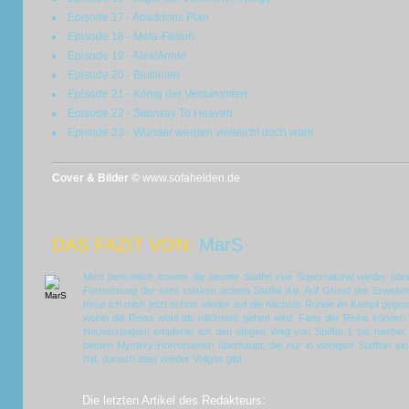
Episode 17 - Abaddons Plan
Episode 18 - Meta-Fiktion
Episode 19 - Alex/Annie
Episode 20 - Blutlinien
Episode 21 - König der Verdammten
Episode 22 - Stairway To Heaven
Episode 23 - Wunder werden vielleicht doch wahr
Cover & Bilder ©
www.sofahelden.de
DAS FAZIT VON:
MarS
Mich persönlich konnte die neunte Staffel von
Supernatural
wieder über
Fortsetzung der sehr starken achten Staffel dar. Auf Grund der Erwe
freue ich mich jetzt schon wieder auf die nächste Runde im Kampf gege
wohin die Reise wohl als nächstes gehen wird. Fans der Reihe können h
Neueinsteigern empfehle ich den langen Weg von Staffel 1 bis hierher
besten Mystery-Horrorserien überhaupt, die nur in wenigen Staffeln e
hat, danach aber wieder Vollgas gibt.
Die letzten Artikel des Redakteurs: