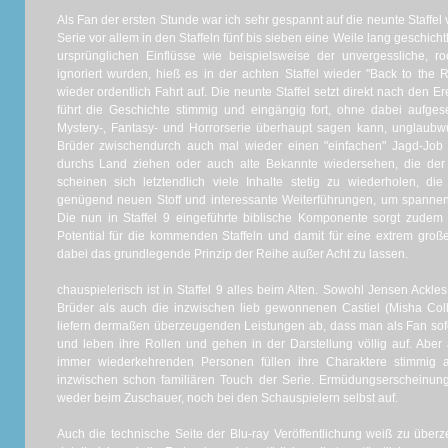
Als Fan der ersten Stunde war ich sehr gespannt auf die neunte Staffel
Serie vor allem in den Staffeln fünf bis sieben eine Weile lang geschichtl
ursprünglichen Einflüsse wie beispielsweise der unvergessliche, r
ignoriert wurden, hieß es in der achten Staffel wieder "Back to the
wieder ordentlich Fahrt auf. Die neunte Staffel setzt direkt nach den E
führt die Geschichte stimmig und eingängig fort, ohne dabei aufge
Mystery-, Fantasy- und Horrorserie überhaupt sagen kann, unglaubwü
Brüder zwischendurch auch mal wieder einen "einfachen" Jagd-Job
durchs Land ziehen oder auch alte Bekannte wiedersehen, die der 
scheinen sich letztendlich viele Inhalte stetig zu wiederholen, die
genügend neuen Stoff und interessante Weiterführungen, um spannen
Die nun in Staffel 9 eingeführte biblische Komponente sorgt zudem
Potential für die kommenden Staffeln und damit für eine extrem groß
dabei das grundlegende Prinzip der Reihe außer Acht zu lassen.
chauspielerisch ist in Staffel 9 alles beim Alten. Sowohl Jensen Ackl
Brüder als auch die inzwischen lieb gewonnenen Castiel (Misha Col
liefern dermaßen überzeugenden Leistungen ab, dass man als Fan sofo
und leben ihre Rollen und gehen in der Darstellung völlig auf. Abe
immer wiederkehrenden Personen füllen ihre Charaktere stimmig a
inzwischen schon familiären Touch der Serie. Ermüdungserscheinu
weder beim Zuschauer, noch bei den Schauspielern selbst auf.
Auch die technische Seite der Blu-ray Veröffentlichung weiß zu überz