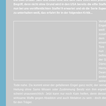
Die zwei Brüder Sam und Dean sind seit dem Jahr 2005 wohl jedem
Begriff, denn nicht ohne Grund wird in den USA bereits die elfte Staff
nun bei uns veröffentlichten Staffel 9 erwartet und ob die Serie
Supe
zu unterhalten weiß, das erfahrt Ihr in der folgenden Kritik...
Verra
Engel
weil
zusam
dem 
einem
Tore
nun 
befin
der 
Dämon
Herrs
Dean 
ande
sein
Tode nahe. Da kommt einer der gefallenen Engel ganz recht, der sein
Heilung ohne Sams Wissen oder Zustimmung Besitz von ihm ergreif
scheint unausweichlich. Jetzt kann nur noch Kain helfen, denn dessen
wirksame Waffe gegen Abaddon und auch Metatron zu sein - doch die
für den Träger.