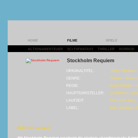
HOME
FILME
SPIELE
ACTION/ABENTEUER
|
SCI-FI/FANTASY
|
THRILLER
|
HORROR
|
Stockholm Requiem
ORIGINALTITEL:
Sthlm Rekviem
GENRE:
Thriller • Krimi 
REGIE:
Karin Fahlén • L
HAUPTDARSTELLER:
Liv Mjönes • Jo
LAUFZEIT:
DVD (445 Min)
LABEL:
Edel Germany 
25.05.2019 von MarS