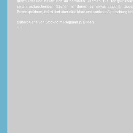
geschuldet und halten sich im normalen Rahmen. Die Tonspur konzen
selten auftauchenden Szenen in denen es etwas rasanter zuge
Boxenspektrum, liefert dort aber eine klare und saubere Abmischung be
Bildergalerie von Stockholm Requiem (5 Bilder)