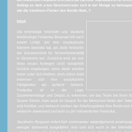
Mit
Stockholm Requiem
erscheint die nächste skandinavische Krimis
Gelingt es dem x-ten Genrevertreter sich in der Menge zu behaupte
wie die trostlosen Farben des Nordic-Noir...?
Inhalt
Die ehemalige Violinistin und studierte
Kriminologin Frederika Bergman tritt nach
einem Unfall, der ihre musikalische
Karriere beendet hat, als zivile Analystin
der Sondereinheit für Schwerkriminalität
in Stockholm bei. Zunächst wird sie von
ihren neuen Kollegen nicht sonderlich
herzlich empfangen, denn diese würden
lieber unter sich bleiben, doch schon bald
erweisen sich ihre analytischen
Fähigkeiten als äußerst hilfreich.
Frederika ist in der Lage,
Zusammenhänge und Details zu erkennen, die das Team bei ihren E
Spuren führen. Aber auch ihr Gespür für die Menschen hinter den Taten
und Ansätze, und dennoch bleiben der Abteilungsleiter Alex Recht und 
weiterhin abweisend und kühl zu der introvertierten Frederika...
Stockholm Requiem
liefert fünf voneinander weitestgehend unabhängi
weniger spannend ausgefallen sind und sich auch in der Intensität