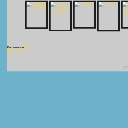
Kommentare
[X]
[X] schließen
©2