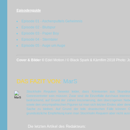
Episodenguide
Episode 01 - Aschenputtels Geheimnis
Episode 02 - Blutspur
Episode 03 - Paper Boy
Episode 04 - Sterntaler
Episode 05 - Auge um Auge
Cover & Bilder ©
Edel Motion / © Black Spark & Kärnfilm 2018 Photo: J
DAS FAZIT VON:
MarS
Stockholm Requiem
beweist leider, dass Krimiserien aus Skandina
Genrevertreter sein müssen. Zwar sind die Einzelfälle durchaus interess
bedrückend, auf Grund der zähen Inszenierung, den überzogenen Neb
sowie den unsympathischen Figuren tut man sich letzten Endes aber de
Sache zu bleiben. Auf Grund der teils drastischen Fälle können G
grundsätzliche Empfehlung kann man
Stockholm Requiem
aber nicht aus
Die letzten Artikel des Redakteurs: