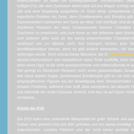
unterscheiden. So liefert die Einstiegsepisode "Aschenputtels Geh
heftigen Fall, der dem Zuschauer direkt stark auf den Magen schlägt, w
zäh und eher langweilig ausgefallen ist. Doch diese schwankende Qua
eigentliche Problem der Serie, denn Ermittlerteams und Einsätze gib
Genrevertretern inzwischen wie Sand am Meer. Viel wichtiger sind da d
Stockholm Requiem
der klare Schwachpunkt. Keinem Charakter g
Zuschauer zu entwickeln, was zum einen an den teilweise stark übe
zum anderen aber auch an der wenig ansprechenden Charakterisier
verkörpert von Liv Mjönes, noch ihre Kollegen, können eine Ve
Identifikationsfigur dienen, denn es gibt einfach niemanden, mit d
verbringen würde. Nicht einmal Alexej Manvelov, der in
Hanna Svenso
absolut charismatisch und sympathisch seine Rolle ausfüllte, kann 
denn seine Figur ist die wohl unangenehmste und unfreundlichste im
hier gelingt es
Stockholm Requiem
nicht, einen glaubwürdigen Zusam
hier seine eigene Suppe, gemeinsame Ermittlungen gibt es nur sehr sel
unsympathischen Figuren bei der Bewältigung ihrer überzeichneten 
privaten Probleme, während man hofft, dass wenigstens der aktuelle Fa
und Intensität der ersten Episode erreicht. Und das ist auf Dauer nich
ermüdend...
Details der DVD
Die DVD liefert eine ordentliche Bildqualität bei guter Schärfe und a
Farben sind gewohnt trist und kühl gehalten und ein wenig entsättigt,
unterstreichen. Leichtes Filmkorn und der nicht immer perfekt