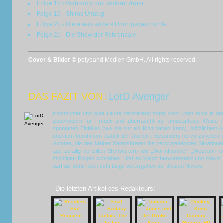
Folge 18 - Webcams und anderer Ärger
Folge 19 - Shiros Umzug
Folge 20 - Die etwas andere Umzugsgeschichte
Folge 21 - Die Show der Röhrenaale
Cover & Bilder ©
polyband Medien GmbH. All rights reserved.
DAS FAZIT VON:
LorD Avenger
Putzmunter und gute Laune verbreitend sorgt Shin Chan auch in der
Zuschauern für Freude und überrascht auf amüsanteste Weise 
spontanen Einfällen (wie sie nur ein Kind haben kann), plötzlichem 
und dem berühmten „Glück der Doofen“. Besonders hervorzuheben si
Autoren, die den kleinen Satansbraten die verschiedensten Situatione
aus zufällig verteilten Stichwörtern wie „Wärmflasche“, „Webcam“ o
minütigen Folgen schreiben. Und es klappt hervorragend und macht
darf die Serie noch sehr lange weitergehen auf diesem Niveau.
Die letzten Artikel des Redakteurs: