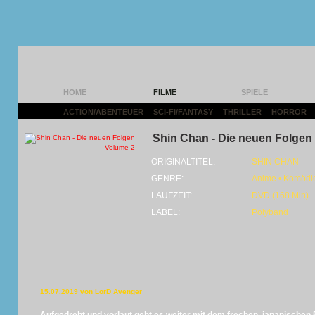
HOME
FILME
SPIELE
ACTION/ABENTEUER
|
SCI-FI/FANTASY
|
THRILLER
|
HORROR
|
Shin Chan - Die neuen Folgen 
ORIGINALTITEL:
SHIN CHAN
GENRE:
Anime • Komödi
LAUFZEIT:
DVD (168 Min)
LABEL:
Polyband
15.07.2019 von LorD Avenger