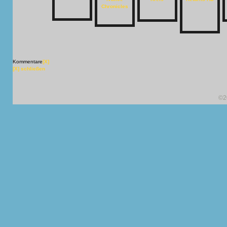
Kommentare
[X]
[X] schließen
©2