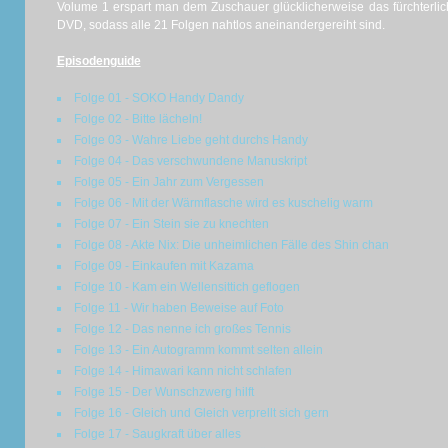
Volume 1 erspart man dem Zuschauer glücklicherweise das fürchterli
DVD, sodass alle 21 Folgen nahtlos aneinandergereiht sind.
Episodenguide
Folge 01 - SOKO Handy Dandy
Folge 02 - Bitte lächeln!
Folge 03 - Wahre Liebe geht durchs Handy
Folge 04 - Das verschwundene Manuskript
Folge 05 - Ein Jahr zum Vergessen
Folge 06 - Mit der Wärmflasche wird es kuschelig warm
Folge 07 - Ein Stein sie zu knechten
Folge 08 - Akte Nix: Die unheimlichen Fälle des Shin chan
Folge 09 - Einkaufen mit Kazama
Folge 10 - Kam ein Wellensittich geflogen
Folge 11 - Wir haben Beweise auf Foto
Folge 12 - Das nenne ich großes Tennis
Folge 13 - Ein Autogramm kommt selten allein
Folge 14 - Himawari kann nicht schlafen
Folge 15 - Der Wunschzwerg hilft
Folge 16 - Gleich und Gleich verprellt sich gern
Folge 17 - Saugkraft über alles