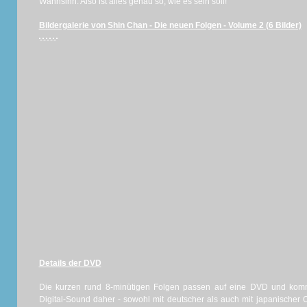
Wahnsinn. Also ist alles genau so, wie es sein soll!
Bildergalerie von Shin Chan - Die neuen Folgen - Volume 2 (6 Bilder)
Details der DVD
Die kurzen rund 8-minütigen Folgen passen auf eine DVD und komm
Digital-Sound daher - sowohl mit deutscher als auch mit japanischer O