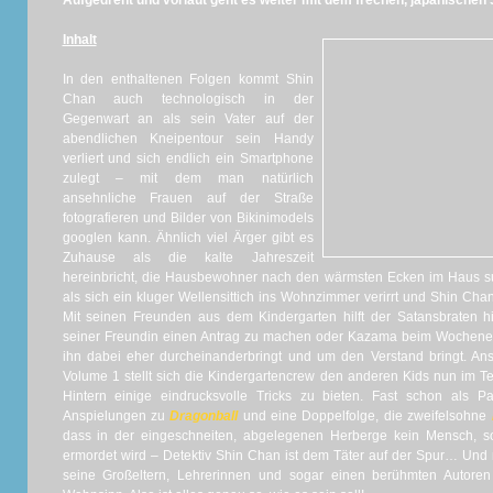
Aufgedreht und vorlaut geht es weiter mit dem frechen, japanischen 5
Inhalt
In den enthaltenen Folgen kommt Shin
Chan auch technologisch in der
Gegenwart an als sein Vater auf der
abendlichen Kneipentour sein Handy
verliert und sich endlich ein Smartphone
zulegt – mit dem man natürlich
ansehnliche Frauen auf der Straße
fotografieren und Bilder von Bikinimodels
googlen kann. Ähnlich viel Ärger gibt es
Zuhause als die kalte Jahreszeit
hereinbricht, die Hausbewohner nach den wärmsten Ecken im Haus su
als sich ein kluger Wellensittich ins Wohnzimmer verirrt und Shin Chan
Mit seinen Freunden aus dem Kindergarten hilft der Satansbraten 
seiner Freundin einen Antrag zu machen oder Kazama beim Wochenein
ihn dabei eher durcheinanderbringt und um den Verstand bringt. Anst
Volume 1 stellt sich die Kindergartencrew den anderen Kids nun im T
Hintern einige eindrucksvolle Tricks zu bieten. Fast schon als 
Anspielungen zu
Dragonball
und eine Doppelfolge, die zweifelsohne
dass in der eingeschneiten, abgelegenen Herberge kein Mensch, s
ermordet wird – Detektiv Shin Chan ist dem Täter auf der Spur… Und n
seine Großeltern, Lehrerinnen und sogar einen berühmten Autoren