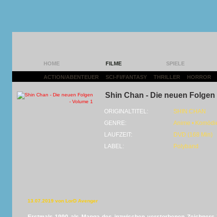
HOME
FILME
SPIELE
ACTION/ABENTEUER
|
SCI-FI/FANTASY
|
THRILLER
|
HORROR
|
Shin Chan - Die neuen Folgen 
ORIGINALTITEL:
SHIN CHAN
GENRE:
Anime • Komödi
LAUFZEIT:
DVD (168 Min)
LABEL:
Polyband
13.07.2019 von LorD Avenger