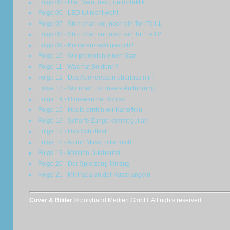
Folge 05 - Die „Nein, nein, nein!-Taktik“
Folge 06 - LED tut nicht weh!
Folge 07 - Shin chan vor, noch ein Tor! Teil 1
Folge 08 - Shin chan vor, noch ein Tor! Teil 2
Folge 09 - Konferenzsaal gesucht!
Folge 10 - Wir promoten einen Star
Folge 11 - Was hat Bo denn?
Folge 12 - Das Abendessen überlass mir!
Folge 13 - Wir üben für unsere Aufführung
Folge 14 - Himawari hat Schiss
Folge 15 - Heute ernten wir Kartoffeln
Folge 16 - Scharfe Zunge kommt gut an
Folge 17 - Das Schulfest
Folge 18 - Action Mask, rette mich!
Folge 19 - Mission Jutebeutel
Folge 20 - Der Spielzeug-Umzug
Folge 21 - Mit Papa an der Küste angeln
Cover & Bilder ©
polyband Medien GmbH. All rights reserved.