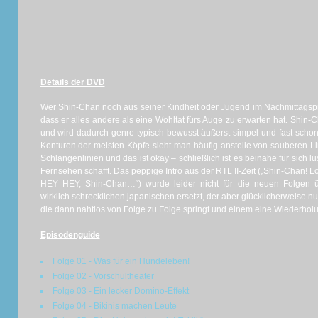
Details der DVD
Wer Shin-Chan noch aus seiner Kindheit oder Jugend im Nachmittagspr
dass er alles andere als eine Wohltat fürs Auge zu erwarten hat. Shin
und wird dadurch genre-typisch bewusst äußerst simpel und fast schon
Konturen der meisten Köpfe sieht man häufig anstelle von sauberen L
Schlangenlinien und das ist okay – schließlich ist es beinahe für sich l
Fernsehen schafft. Das peppige Intro aus der RTL II-Zeit („Shin-Chan! L
HEY HEY, Shin-Chan…“) wurde leider nicht für die neuen Folgen
wirklich schrecklichen japanischen ersetzt, der aber glücklicherweise n
die dann nahtlos von Folge zu Folge springt und einem eine Wiederholu
Episodenguide
Folge 01 - Was für ein Hundeleben!
Folge 02 - Vorschultheater
Folge 03 - Ein lecker Domino-Effekt
Folge 04 - Bikinis machen Leute