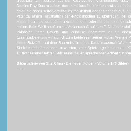
Geschäftsmann lockt er aus der Reserve, der leichtgläubige Mütter
Domino Day-Kurs mit allem, das er im Haus findet oder berät seine L
spielt sie dabei selbstverständlich meisterhaft gegeneinander aus. Au
Vater zu einem Haushaltshelden-Photoshooting zu überreden, bei
seiner Lieblingsmoderatorin gewinnen kann oder ihn beim sonntäglich
stellen. Beim Wettkampf um die Vorherrschaft auf dem Fußballplatz stellt
Pobacken unter Beweis und Zuhause übernimmt er für einen
Essenszubereitung – natürlich zum Leidwesen seiner Mutter. Weitere M
kleine Rotzlöffel auf dem Bauernhof in einen Kartoffelausgrab-Wahn ve
Streicheleinheiten belohnt zu werden, seine Spielzeuge in eine neue 
äußerst seltenen letzten Satz seiner neuen sprechenden Actionfigur höre
Bildergalerie von Shin Chan - Die neuen Folgen - Volume 1 (6 Bilder)