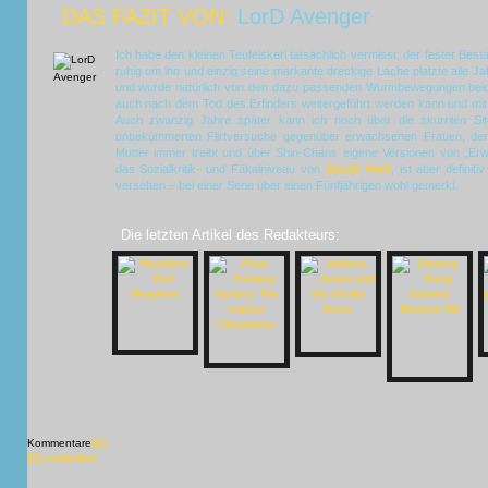
DAS FAZIT VON:
LorD Avenger
Ich habe den kleinen Teufelskerl tatsächlich vermisst, der fester Best
ruhig um ihn und einzig seine markante dreckige Lache platzte alle J
und wurde natürlich von den dazu passenden Wurmbewegungen beider
auch nach dem Tod des Erfinders weitergeführt werden kann und mit 
Auch zwanzig Jahre später kann ich noch über die skurrilen Sit
unbekümmerten Flirtversuche gegenüber erwachsenen Frauen, den
Mutter immer treibt und über Shin-Chans eigene Versionen von „Er
das Sozialkritik- und Fäkalniveau von
South Park
, ist aber defini
versehen – bei einer Serie über einen Fünfjährigen wohl gemerkt.
Die letzten Artikel des Redakteurs:
Kommentare
[X]
[X] schließen