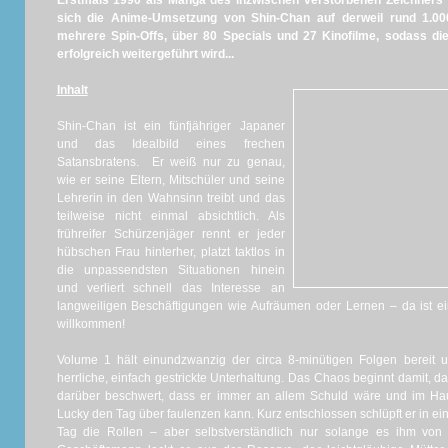
Erstmals 1990 als Manga des inzwischen verstorbenen Zeichners Yo
sich die Anime-Umsetzung von Shin-Chan auf derweil rund 1.000
mehrere Spin-Offs, über 80 Specials und 27 Kinofilme, sodass d
erfolgreich weitergeführt wird...
Inhalt
Shin-Chan ist ein fünfjähriger Japaner
und das Idealbild eines frechen
Satansbratens. Er weiß nur zu genau,
wie er seine Eltern, Mitschüler und seine
Lehrerin in den Wahnsinn treibt und das
teilweise nicht einmal absichtlich. Als
frühreifer Schürzenjäger rennt er jeder
hübschen Frau hinterher, platzt taktlos in
die unpassendsten Situationen hinein
und verliert schnell das Interesse an
langweiligen Beschäftigungen wie Aufräumen oder Lernen – da ist ei
willkommen!
Volume 1 hält einundzwanzig der circa 8-minütigen Folgen bereit u
herrliche, einfach gestrickte Unterhaltung. Das Chaos beginnt damit, d
darüber beschwert, dass er immer an allem Schuld wäre und im Ha
Lucky den Tag über faulenzen kann. Kurz entschlossen schlüpft er in ei
Tag die Rollen – aber selbstverständlich nur solange es ihm von