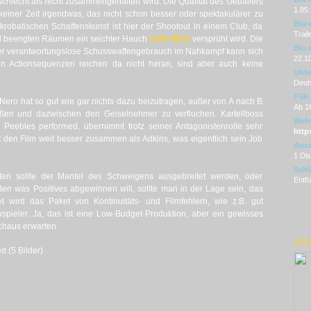
hlecht als recht zusammengehalten wird. Die Qualität des Geballers
1.85:
keiner Zeit irgendwas, das nicht schon besser oder spektakulärer zu
Blu-
robatischen Schaffenskunst ist hier der Shootout in einem Club, da
Trail
d beengten Räumen ein seichter Hauch
John Wick
versprüht wird. Die
Blu-
h der verantwortungslose Schusswaffengebrauch im Nahkampf kann sich
22.1
en Actionsequenzen reichen da nicht heran, sind aber auch keine
Unter
Deut
FSK
Nero hat so gut wie gar nichts dazu beizutragen, außer von A nach B
Ab 1
ießen und dazwischen den Geiselnehmer zu verfluchen. Kartellboss
Webs
Peebles performed, übernimmt trotz seiner Antagonistenrolle sehr
http
t den Film weit besser zusammen als Adkins, was eigentlich sein Job
Anza
1 Di
Schl
ten sollte der Mantel des Schweigens ausgebreitet werden, oder
Entfü
en was Positives abgewinnen will, sollte man in der Lage sein, das
t wird das Paket von Kontinuitäts- und Filmfehlern, wie z.B. gut
spieler. Ja, das ist eine Low-Budget-Produktion, aber ein gewisses
chaus erwarten.
KIL
d (5 Bilder)