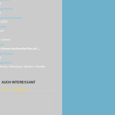
1
ray-Extras
er
ray-Verkaufsstart
0.2020
titel
sch
8 Jahren
ite
s://www.kochmedia-film.de/ ...
hl Medien
sk
agwörter
hrung • Befreiung • Mexiko • Kartelle
AUCH INTERESSANT
L BILL - VOLUME 2