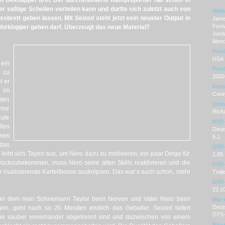
st Geknüppel drin. Der durchtrainierte Kampfsportler hat schon in
r saftige Schellen verteilen kann und durfte sich zuletzt auch von
Weit
ssbrett geben lassen. Mit
Seized
steht jetzt sein neuster Output in
James
Ferna
Vorklopper geben darf. Überzeugt das neue Material?
Jorda
Mend
Prod
USA
ein
Prod
 zu
2020
t er
Kom
r im
Core
uten
Dre
eine
Rich
hule
DVD
lfen
Deuts
ines
5.1
 das
DVD-
leiht sich Taylor aus, um Nero dazu zu motivieren, ein paar Dinge für
1.85:
rückzubekommen, muss Nero seine alten Skills reaktivieren und die
DVD-
ar rivalisierende Kartellbosse ausknipsen. Das war’s auch schon, mehr
Trail
DVD-
22.1
, bei dem man Sohnemann Taylor beim Nerven und Vater Nero beim
Blu-
Deut
nn, geht nach so 20 Minuten endlich das Geballer. Seized liefert
DTS-
die sauber voneinander abgetrennt sind und dazwischen von einem
Blu-