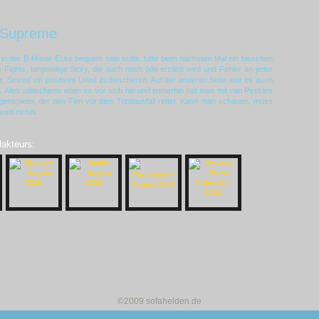
 Supreme
 in der B-Movie-Ecke bequem sein sollte, bitte beim nächsten Mal ein bisschen
Fights, langweilige Story, die auch noch öde erzählt wird und Fehler an jeder
r,
Seized
ein positives Urteil zu bescheren. Auf der anderen Seite war es auch
 Alles plätscherte eben so vor sich hin und immerhin hat man mit van Peebles
enspieler, der den Film vor dem Totalausfall rettet. Kann man schauen, muss
ird nichts.
dakteurs:
©2009 sofahelden.de