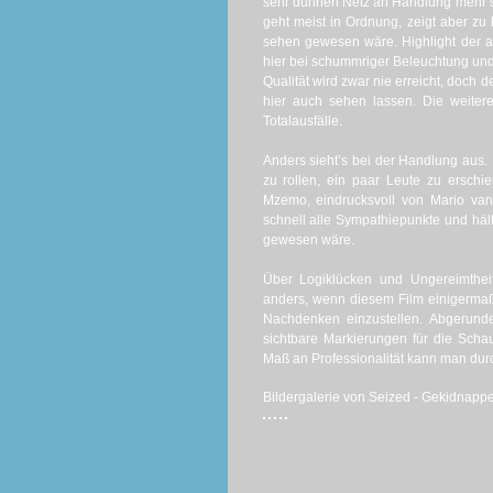
sehr dünnen Netz an Handlung mehr sc
geht meist in Ordnung, zeigt aber zu 
sehen gewesen wäre. Highlight der ak
hier bei schummriger Beleuchtung un
Qualität wird zwar nie erreicht, doc
hier auch sehen lassen. Die weiter
Totalausfälle.
Anders sieht’s bei der Handlung aus. 
zu rollen, ein paar Leute zu ersch
Mzemo, eindrucksvoll von Mario van 
schnell alle Sympathiepunkte und häl
gewesen wäre.
Über Logiklücken und Ungereimthei
anders, wenn diesem Film einigermaß
Nachdenken einzustellen. Abgerunde
sichtbare Markierungen für die Schau
Maß an Professionalität kann man dur
Bildergalerie von Seized - Gekidnappe