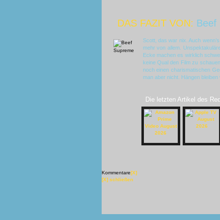
DAS FAZIT VON:
Beef
Scott, das war nix. Auch wenn’s
mehr von allem. Unspektakuläre 
Ecke machen es wirklich schwe
keine Qual den Film zu schauen.
noch einen charismatischen Geg
man aber nicht. Hängen bleiben w
Die letzten Artikel des Re
Kommentare
[X]
[X] schließen