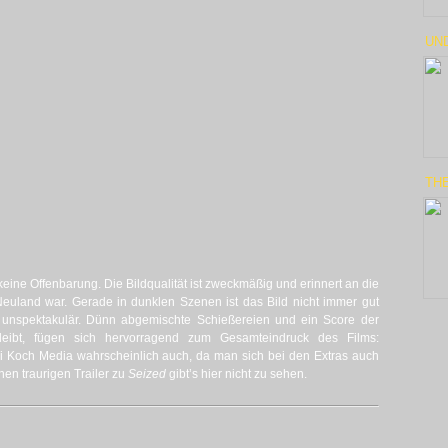
UND
THE
 keine Offenbarung. Die Bildqualität ist zweckmäßig und erinnert an die
Neuland war. Gerade in dunklen Szenen ist das Bild nicht immer gut
s unspektakulär. Dünn abgemischte Schießereien und ein Score der
eibt, fügen sich hervorragend zum Gesamteindruck des Films:
ei Koch Media wahrscheinlich auch, da man sich bei den Extras auch
nen traurigen Trailer zu
Seized
gibt’s hier nicht zu sehen.