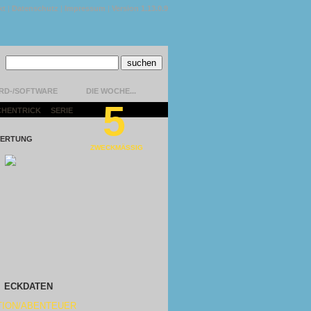
kt
|
Datenschutz
|
Impressum
|
Version 1.13.0.9
RD-/SOFTWARE
DIE WOCHE...
5
CHENTRICK
|
SERIE
|
ERTUNG
ZWECKMÄSSIG
ECKDATEN
TION/ABENTEUER