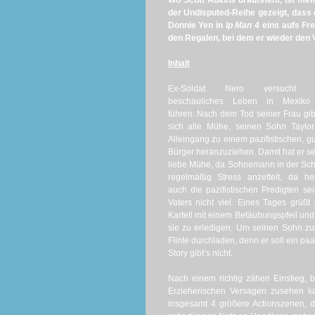
Wo Scott Adkins draufsteht, ist mei
der Undisputed-Reihe gezeigt, dass e
Donnie Yen in
Ip Man 4
eins aufs Fre
den Regalen, bei dem er wieder den 
Inhalt
Ex-Soldat Nero versucht 
beschauliches Leben in Mexiko
führen. Nach dem Tod seiner Frau gib
sich alle Mühe, seinen Sohn Taylo
Alleingang zu einem pazifistischen, g
Bürger heranzuziehen. Damit hat er s
liebe Mühe, da Sohnemann in der Sc
regelmäßig Stress anzettelt, da he
auch die pazifistischen Predigten se
Vaters nicht viel. Eines Tages grüßt
Kartell mit einem Betäubungspfeil und 
sie zu erledigen. Um seinen Sohn zu
Flinte durchladen, denn er soll ein pa
Story gibt’s nicht.
Nach einem richtig zähen Einstieg
Erzieherischen Versagen zusehen ka
insgesamt 4 größere Actionszenen, 