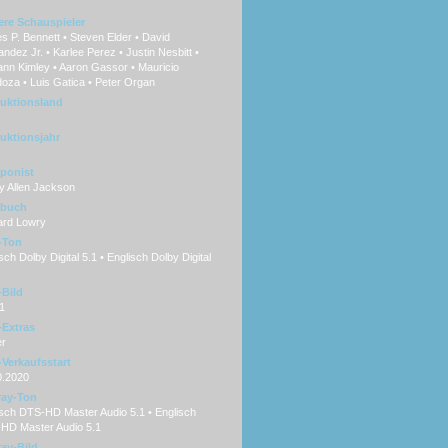
ere Schauspieler
 P. Bennett • Steven Elder • David
ndez Jr. • Karlee Perez • Justin Nesbitt •
nn Kimley • Aaron Gassor • Mauricio
oza • Luis Gatica • Peter Organ
uktionsland
uktionsjahr
ponist
y Allen Jackson
hbuch
ard Lowry
-Ton
ch Dolby Digital 5.1 • Englisch Dolby Digital
Bild
1
Extras
er
Verkaufsstart
0.2020
ray-Ton
sch DTS-HD Master Audio 5.1 • Englisch
HD Master Audio 5.1
ray-Bild