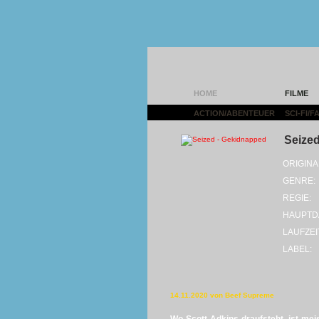
HOME
FILME
ACTION/ABENTEUER
|
SCI-FI/
Seize
ORIGINA
GENRE:
REGIE:
HAUPTD
LAUFZEI
LABEL:
14.11.2020 von Beef Supreme