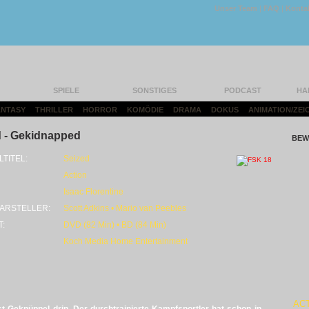
Unser Team
|
FAQ
|
Konta
SPIELE
SONSTIGES
PODCAST
HA
FANTASY
|
THRILLER
|
HORROR
|
KOMÖDIE
|
DRAMA
|
DOKUS
|
ANIMATION/ZEI
d - Gekidnapped
BEW
LTITEL:
Seized
Action
Isaac Florentine
ARSTELLER:
Scott Adkins • Mario van Peebles
T:
DVD (82 Min) • BD (84 Min)
Koch Media Home Entertainment
AC