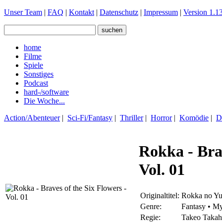
Unser Team
|
FAQ
|
Kontakt
|
Datenschutz
|
Impressum
|
Version 1.13
home
Filme
Spiele
Sonstiges
Podcast
hard-/software
Die Woche...
Action/Abenteuer
|
Sci-Fi/Fantasy
|
Thriller
|
Horror
|
Komödie
|
D
Rokka - Brav
Vol. 01
Originaltitel:
Rokka no Y
Genre:
Fantasy • M
Regie:
Takeo Takah