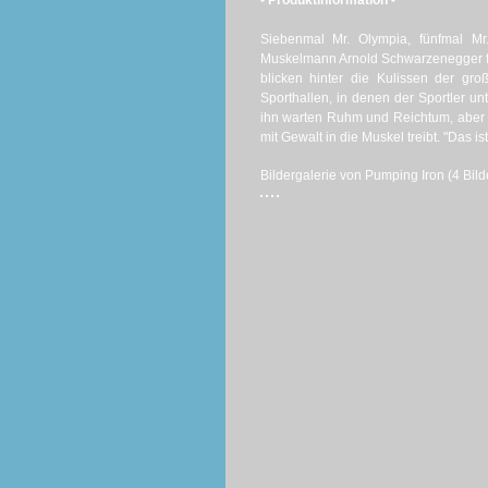
- Produktinformation -
Siebenmal Mr. Olympia, fünfmal Mr.
Muskelmann Arnold Schwarzenegger führ
blicken hinter die Kulissen der gr
Sporthallen, in denen der Sportler u
ihn warten Ruhm und Reichtum, aber 
mit Gewalt in die Muskel treibt. "Das i
Bildergalerie von Pumping Iron (4 Bild