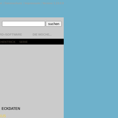
kt
|
Datenschutz
|
Impressum
|
Version 1.13.0.9
RD-/SOFTWARE
DIE WOCHE...
CHENTRICK
|
SERIE
|
ECKDATEN
KUS