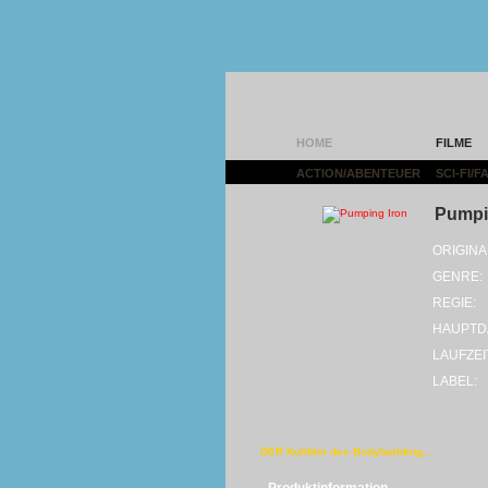
HOME
FILME
ACTION/ABENTEUER
|
SCI-FI/
Pumpi
ORIGINA
GENRE:
REGIE:
HAUPTD
LAUFZEI
LABEL:
DER Kultfilm des Bodybuilding...