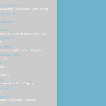
ere Schauspieler
co Columbu • Frank Zane • Matty Ferrigno
uktionsland
uktionsjahr
ray-Ton
sch DTS-HD 2.0 • Englisch DTS-HD 2.0
ray-Bild
1
ray-Extras
 Pumping • Hard Science • Bildergalerie
ray-Verkaufsstart
4.2018
titel
sch
2 Jahren
ite
s://www.ksmfilm.de/program ...
hl Medien
sc
agwörter
ampf • Bodybuilding • Training