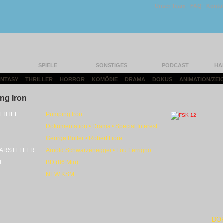
Unser Team
|
FAQ
|
Konta
SPIELE
SONSTIGES
PODCAST
HA
FANTASY
|
THRILLER
|
HORROR
|
KOMÖDIE
|
DRAMA
|
DOKUS
|
ANIMATION/ZEI
ng Iron
LTITEL:
Pumping Iron
Dokumentation • Drama • Special Interest
George Butler • Robert Fiore
ARSTELLER:
Arnold Schwarzenegger • Lou Ferrigno
T:
BD (86 Min)
NEW KSM
DO