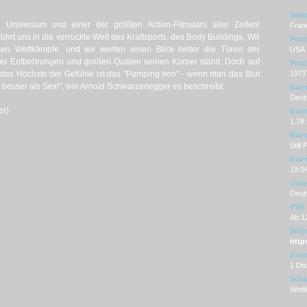
Weit
 Universum und einer der größten Action-Filmstars aller Zeiten!
Fran
t uns in die verrückte Welt des Kraftsports, des Body Buildings. Wir
Prod
oßen Wettkämpfe, und wir werfen einen Blick hinter die Türen der
USA
nter Entbehrungen und großen Qualen seinen Körper stählt. Doch auf
Prod
das Höchste der Gefühle ist das "Pumping Iron" - wenn man das Blut
1977
st besser als Sex!", wie Arnold Schwarzenegger es beschreibt.
Blu-
Deut
er)
Blu-
1.78:
Blu-
Still
Blu-
19.0
Unter
Deut
FSK
Ab 1
Webs
http
Anza
1 Di
Schl
Wettk