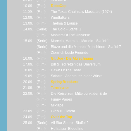
09.09.
(Film)
Scream 6
10.09.
(Film)
RoboCop
11.09.
(Film)
The Texas Chainsaw Massacre (1974)
12.09.
(Film)
Windtalkers
13.09.
(Film)
Thelma & Louise
14.09.
(Serie)
The Gold - Staffel 1
(Film)
Masters Of The Universe
15.09.
(Serie)
Marcelo, Marmelo, Martelo - Staffel 1
(Serie)
Blaze und die Monster-Maschinen - Staffel 7
(Film)
Ziemlich beste Freunde
16.09.
(Film)
G.I. Joe - Die Abrechnung
17.09.
(Film)
Bill & Ted retten das Universum
18.09.
(Film)
Dawn Of The Dead
19.09.
(Film)
Sahara - Abenteuer in der Wüste
20.09.
(Film)
Spring Breakers
21.09.
(Film)
Terminator
22.09.
(Film)
Die Reise zum Mittelpunkt der Erde
(Film)
Funny Pages
(Film)
Mixtape
23.09.
(Film)
Gib's zu Fletch!
24.09.
(Film)
Over the Top
25.09.
(Serie)
All Star Shore - Staffel 2
(Film)
Hellraiser: Bloodline