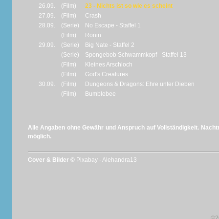
26.09.
(Film)
23 - Nichts ist so wie es scheint
27.09.
(Film)
Crash
28.09.
(Serie)
No Escape - Staffel 1
(Film)
Ronin
29.09.
(Serie)
Big Nate - Staffel 2
(Serie)
Spongebob Schwammkopf - Staffel 13
(Film)
Kleines Arschloch
(Film)
God's Creatures
30.09.
(Film)
Dungeons & Dragons: Ehre unter Dieben
(Film)
Bumblebee
Alle Angaben ohne Gewähr und Anspruch auf Vollständigkeit. Nachtr
möglich.
Cover & Bilder ©
Pixabay - Alehandra13
©2