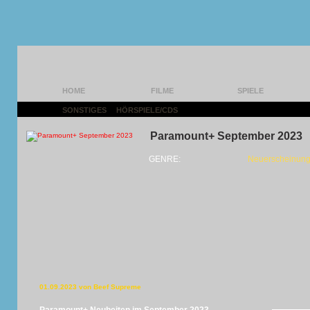
HOME
FILME
SPIELE
SONSTIGES
|
HÖRSPIELE/CDS
|
Paramount+ September 2023
GENRE:
Neuerscheinung
01.09.2023 von Beef Supreme