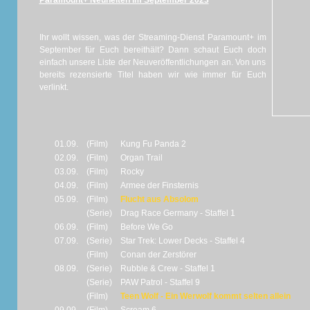
Paramount+ Neuheiten im September 2023
Ihr wollt wissen, was der Streaming-Dienst Paramount+ im
September für Euch bereithält? Dann schaut Euch doch
einfach unsere Liste der Neuveröffentlichungen an. Von uns
bereits rezensierte Titel haben wir wie immer für Euch
verlinkt.
01.09.
(Film)
Kung Fu Panda 2
02.09.
(Film)
Organ Trail
03.09.
(Film)
Rocky
04.09.
(Film)
Armee der Finsternis
05.09.
(Film)
Flucht aus Absolom
(Serie)
Drag Race Germany - Staffel 1
06.09.
(Film)
Before We Go
07.09.
(Serie)
Star Trek: Lower Decks - Staffel 4
(Film)
Conan der Zerstörer
08.09.
(Serie)
Rubble & Crew - Staffel 1
(Serie)
PAW Patrol - Staffel 9
(Film)
Teen Wolf - Ein Werwolf kommt selten allein