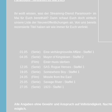
Paramount+ Neuheiten im Mai 2023
Ihr wollt wissen, was der Streaming-Dienst Paramount+ im
Mai für Euch bereithält? Dann schaut Euch doch einfach
unsere Liste der Neuveröffentlichungen an. Von uns bereits
rezensierte Titel haben wir wie immer für Euch verlinkt.
01.05.
(Serie)
Eine verhängnisvolle Affäre - Staffel 1
04.05.
(Serie)
Mayor of Kingstown - Staffel 2
(Film)
Einer muss sterben
12.05.
(Serie)
SAS: Rogue Heroes - Staffel 1
19.05.
(Serie)
Somewhere Boy - Staffel 1
24.05.
(Film)
Missile from the East
25.05.
(Serie)
Savage River - Staffel 1
27.05.
(Serie)
1923 - Staffel 1
Alle Angaben ohne Gewähr und Anspruch auf Vollständigkeit. Nachtr
möglich.