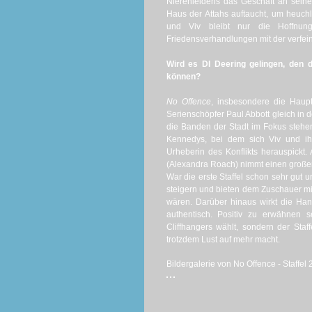
Nierenleidens das Geschäft an sein
Haus der Attahs auftaucht, um heuchl
und Viv bleibt nur die Hoffnun
Friedensverhandlungen mit der verfe
Wird es DI Deering gelingen, den
können?
No Offence
, insbesondere die Haupt
Serienschöpfer Paul Abbott gleich in de
die Banden der Stadt im Fokus stehe
Kennedys, bei dem sich Viv und ih
Urheberin des Konflikts herauspickt
(Alexandra Roach) nimmt einen großen 
War die erste Staffel schon sehr gut 
steigern und bieten dem Zuschauer mit 
wären. Darüber hinaus wirkt die Han
authentisch. Positiv zu erwähnen s
Cliffhangers wählt, sondern der Sta
trotzdem Lust auf mehr macht.
Bildergalerie von No Offence - Staffel 2