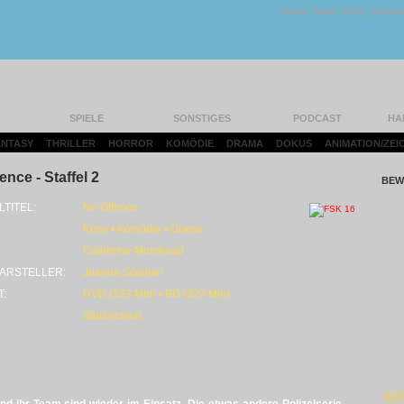
Unser Team
|
FAQ
|
Konta
SPIELE
SONSTIGES
PODCAST
HA
FANTASY
|
THRILLER
|
HORROR
|
KOMÖDIE
|
DRAMA
|
DOKUS
|
ANIMATION/ZEI
ence - Staffel 2
BEW
LTITEL:
No Offence
Krimi • Komödie • Drama
Catherine Morshead
ARSTELLER:
Joanna Scanlan
T:
DVD (323 Min) • BD (323 Min)
Studiocanal
SE