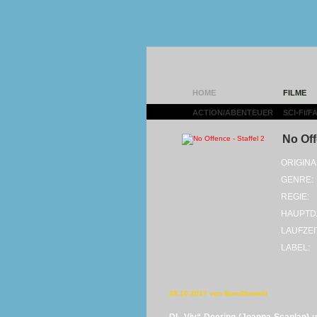
HOME
FILME
ACTION/ABENTEUER
|
SCI-FI/
No Off
ORIGINA
GENRE:
REGIE:
HAUPTD
LAUFZEI
LABEL:
28.10.2017 von Born2bewild