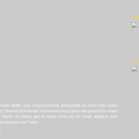
BOO
A K
eite Staffel eine ausgezeichnete Bildqualität mit einer sehr guten
l an Sherlock erinnernde Soundtrack ertönt dabei wie gewohnt in einem
und. An Extras gibt es leider nicht viel zur Serie, lediglich eine
endecover und Trailer.
: