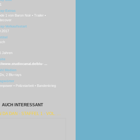
1
ray-Extras
de 1 von Baron Noir • Trailer •
ecover
ray-Verkaufsstart
9.2017
titel
sch
6 Jahren
ite
://www.studiocanal.de/blu- ...
hl Medien
Ds, 2 Blu-rays
agwörter
npower • Polizeiarbeit • Bandenkrieg
AUCH INTERESSANT
 DA DAN - STAFFEL 1 - VOL. ...