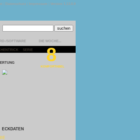
kt
|
Datenschutz
|
Impressum
|
Version 1.13.0.9
RD-/SOFTWARE
DIE WOCHE...
8
CHENTRICK
|
SERIE
|
ERTUNG
KOMFORTABEL
ECKDATEN
RIE