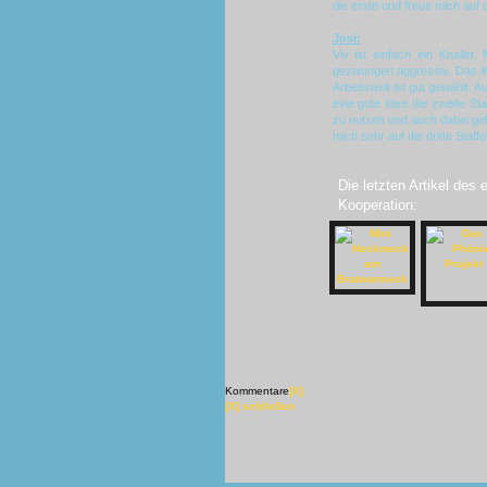
die erste und freue mich auf di
Josi:
Viv ist einfach ein Knaller
gezwungen aggressiv. Das Ko
Arbeitswelt ist gut gewählt. 
eine gute Idee die zweite Sta
zu nutzen und auch dabei ge
mich sehr auf die dritte Staf
Die letzten Artikel des
Kooperation:
Kommentare
[X]
[X] schließen