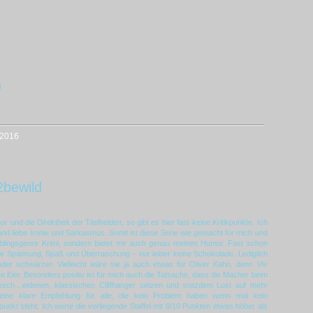
u
2016
2bewild
und die Direktheit der Titelhelden, so gibt es hier fast keine Kritikpunkte. Ich
d liebe Ironie und Sarkasmus. Somit ist diese Serie wie gemacht für mich und
eblingsgenre Krimi, sondern bietet mir auch genau meinen Humor. Fast schon
ie Spannung, Spaß und Überraschung – nur leider keine Schokolade. Lediglich
der schwärzer. Vielleicht wäre sie ja auch etwas für Oliver Kahn, denn Viv
ke Eier. Besonders positiv ist für mich auch die Tatsache, dass die Macher beim
 besch…eidenen, klassischen Cliffhanger setzen und trotzdem Lust auf mehr
eine klare Empfehlung für alle, die kein Problem haben wenn mal kein
unkt steht. Ich werte die vorliegende Staffel mit 8/10 Punkten etwas höher als