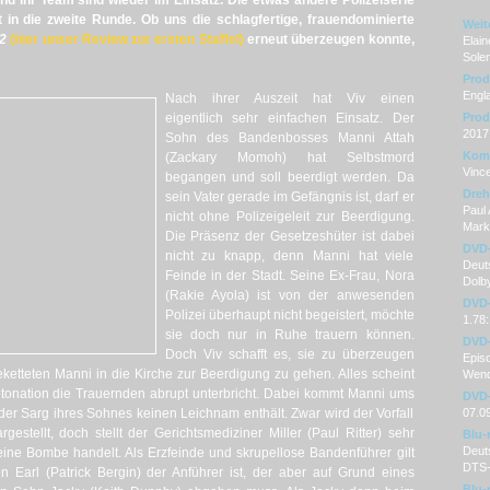
nd ihr Team sind wieder im Einsatz. Die etwas andere Polizeiserie
 in die zweite Runde. Ob uns die schlagfertige, frauendominierte
Weit
 2
(hier unser Review zur ersten Staffel)
erneut überzeugen konnte,
Elain
Sole
Prod
Engl
Nach ihrer Auszeit hat Viv einen
eigentlich sehr einfachen Einsatz. Der
Prod
2017
Sohn des Bandenbosses Manni Attah
Kom
(Zackary Momoh) hat Selbstmord
Vinc
begangen und soll beerdigt werden. Da
Dre
sein Vater gerade im Gefängnis ist, darf er
Paul 
nicht ohne Polizeigeleit zur Beerdigung.
Mark
Die Präsenz der Gesetzeshüter ist dabei
DVD
nicht zu knapp, denn Manni hat viele
Deuts
Feinde in der Stadt. Seine Ex-Frau, Nora
Dolby
(Rakie Ayola) ist von der anwesenden
DVD-
Polizei überhaupt nicht begeistert, möchte
1.78:
sie doch nur in Ruhe trauern können.
DVD-
Doch Viv schafft es, sie zu überzeugen
Episo
etteten Manni in die Kirche zur Beerdigung zu gehen. Alles scheint
Wend
Detonation die Trauernden abrupt unterbricht. Dabei kommt Manni ums
DVD-
 der Sarg ihres Sohnes keinen Leichnam enthält. Zwar wird der Vorfall
07.0
stellt, doch stellt der Gerichtsmediziner Miller (Paul Ritter) sehr
Blu-
Deut
 eine Bombe handelt. Als Erzfeinde und skrupellose Bandenführer gilt
DTS
 Earl (Patrick Bergin) der Anführer ist, der aber auf Grund eines
Blu-