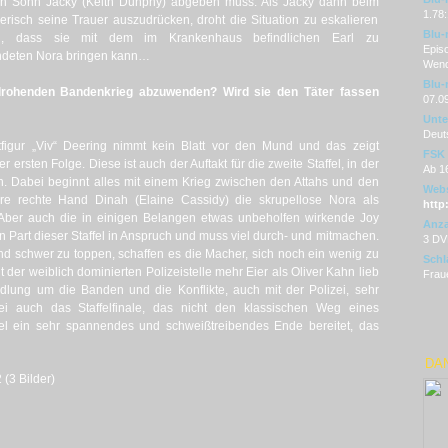
en Sohn Jacky (Keith Dunphy) abgeben muss. Als Jacky dann beim
1.78:
erisch seine Trauer auszudrücken, droht die Situation zu eskalieren
Blu-
g, dass sie mit dem im Krankenhaus befindlichen Earl zu
Episo
indeten Nora bringen kann…
Wend
Blu-
 drohenden Bandenkrieg abzuwenden? Wird sie den Täter fassen
07.0
Unter
Deut
figur „Viv“ Deering nimmt kein Blatt vor den Mund und das zeigt
FSK
r ersten Folge. Diese ist auch der Auftakt für die zweite Staffel, in der
Ab 1
n. Dabei beginnt alles mit einem Krieg zwischen den Attahs und den
Webs
re rechte Hand Dinah (Elaine Cassidy) die skrupellose Nora als
http
. Aber auch die in einigen Belangen etwas unbeholfen wirkende Joy
Anza
Part dieser Staffel in Anspruch und muss viel durch- und mitmachen.
3 DV
und schwer zu toppen, schaffen es die Macher, sich noch ein wenig zu
Schl
der weiblich dominierten Polizeistelle mehr Eier als Oliver Kahn lieb
Fraue
dlung um die Banden und die Konflikte, auch mit der Polizei, sehr
ei auch das Staffelfinale, das nicht den klassischen Weg eines
ffel ein sehr spannendes und schweißtreibendes Ende bereitet, das
DAN
 (3 Bilder)