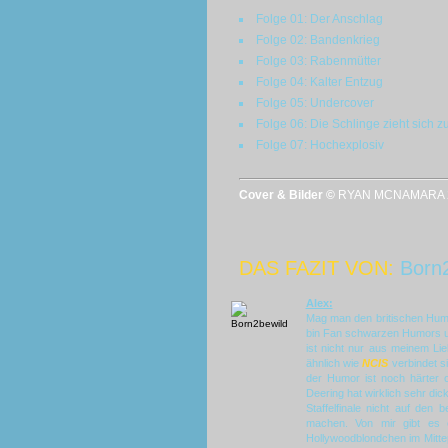
Folge 01: Der Anschlag
Folge 02: Bandenkrieg
Folge 03: Rabenmütter
Folge 04: Kalter Entzug
Folge 05: Undercover
Folge 06: Die Schlinge zieht sich z
Folge 07: Hochexplosiv
Cover & Bilder ©
RYAN MCNAMARA 
DAS FAZIT VON:
Born
Alex:
Mag man den britischen Humor 
bin Fan schwarzen Humors un
ist nicht nur aus meinem Li
ähnlich wie
NCIS
verbindet s
der Humor ist noch härter o
Deering hat wirklich sehr dic
Staffelfinale nicht auf den
machen. Von mir gibt es 
Hollywoodblondchen im Mittep