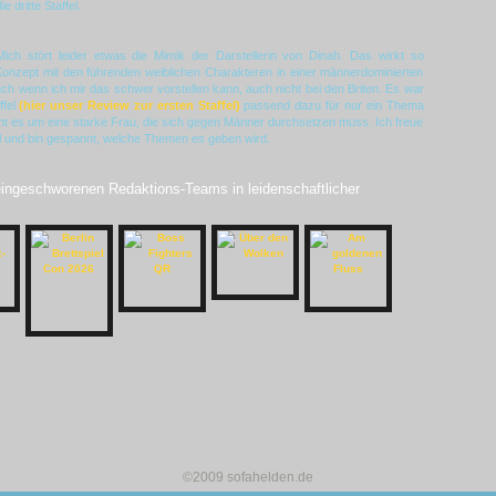
e dritte Staffel.
. Mich stört leider etwas die Mimik der Darstellerin von Dinah. Das wirkt so
nzept mit den führenden weiblichen Charakteren in einer männerdominierten
Auch wenn ich mir das schwer vorstellen kann, auch nicht bei den Briten. Es war
ffel
(hier unser Review zur ersten Staffel)
passend dazu für nur ein Thema
ht es um eine starke Frau, die sich gegen Männer durchsetzen muss. Ich freue
fel und bin gespannt, welche Themen es geben wird.
 eingeschworenen Redaktions-Teams in leidenschaftlicher
©2009 sofahelden.de