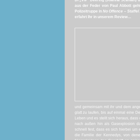
DI „Viv“ Deering (Joanna Scanlan) u
aus der Feder von Paul Abbott geht
Polizeitruppe in
No Offence – Staffel
erfahrt Ihr in unserem Review…
und gemeinsam mit ihr und dem angek
glatt zu laufen, bis auf einmal eine 
Leben und es stellt sich heraus, dass
nach außen hin als Gasexplosion darge
schnell fest, dass es sich hierbei um
die Familie der Kennedys, von denen