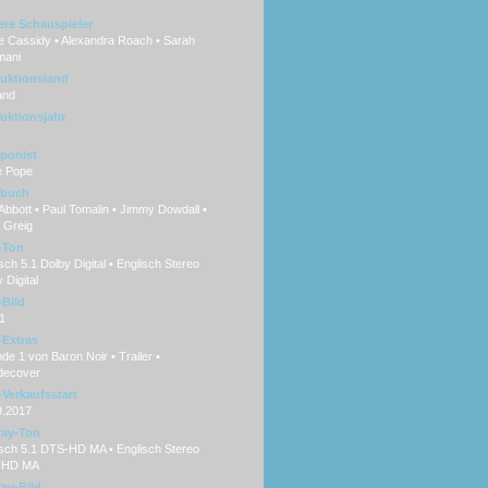
ere Schauspieler
e Cassidy • Alexandra Roach • Sarah
mani
uktionsland
and
uktionsjahr
ponist
e Pope
hbuch
Abbott • Paul Tomalin • Jimmy Dowdall •
 Greig
-Ton
ch 5.1 Dolby Digital • Englisch Stereo
 Digital
Bild
1
Extras
de 1 von Baron Noir • Trailer •
ecover
Verkaufsstart
9.2017
ray-Ton
sch 5.1 DTS-HD MA • Englisch Stereo
-HD MA
ray-Bild