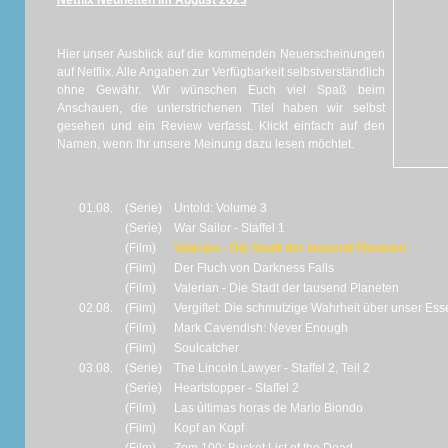
Netflix Neuheiten im August 2023
Hier unser Ausblick auf die kommenden Neuerscheinungen
auf Netflix. Alle Angaben zur Verfügbarkeit selbstverständlich
ohne Gewähr. Wir wünschen Euch viel Spaß beim
Anschauen, die unterstrichenen Titel haben wir selbst
gesehen und ein Review verfasst. Klickt einfach auf den
Namen, wenn Ihr unsere Meinung dazu lesen möchtet.
01.08.
(Serie)
Untold: Volume 3
(Serie)
War Sailor - Staffel 1
(Film)
Valerian - Die Stadt der tausend Planeten
(Film)
Der Fluch von Darkness Falls
(Film)
Valerian - Die Stadt der tausend Planeten
02.08.
(Film)
Vergiftet: Die schmutzige Wahrheit über unser Ess
(Film)
Mark Cavendish: Never Enough
(Film)
Soulcatcher
03.08.
(Serie)
The Lincoln Lawyer - Staffel 2, Teil 2
(Serie)
Heartstopper - Staffel 2
(Film)
Las últimas horas de Mario Biondo
(Film)
Kopf an Kopf