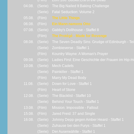
(Film)
Zom 100: Bucket List of the Dead
04.08.
(Serie)
The Big Nailed It Baking Challenge
(Serie)
Fatal Seduction: Volume 2
05.08.
(Film)
The Little Things
06.08.
(Film)
Ein Mann namens Otto
07.08.
(Serie)
Gabby's Dollhouse - Staffel 8
(Film)
The Protégé - Made for Revenge
08.08.
(Serie)
The Seven Deadly Sins: Grudge of Edinburgh - Tei
(Serie)
Zombieverse - Staffel 1
(Film)
Kountry Wayne: A Woman's Prayer
09.08.
(Serie)
Ladies First: Eine Geschichte der Frauen im Hip-
10.08.
(Serie)
Mech Cadets
(Serie)
Painkiller - Staffel 1
(Film)
Marry My Dead Body
11.08.
(Serie)
Down for Love - Staffel 1
(Film)
Heart of Stone
12.08.
(Serie)
The Blacklist - Staffel 10
(Serie)
Behind Your Touch - Staffel 1
13.08.
(Film)
Mission: Impossible - Fallout
15.08.
(Film)
Jared Freid: 37 and Single
16.08.
(Serie)
Johnny Depp gegen Amber Heard - Staffel 1
(Serie)
Zuhause bei den Furys - Staffel 1
(Serie)
Der Auserwählte - Staffel 1