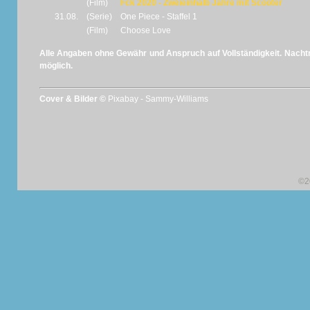
(Film)
Fck 2020 - Zweieinhalb Jahre mit Scooter
31.08.
(Serie)
One Piece - Staffel 1
(Film)
Choose Love
Alle Angaben ohne Gewähr und Anspruch auf Vollständigkeit. Nachtr
möglich.
Cover & Bilder ©
Pixabay - Sammy-Williams
©2