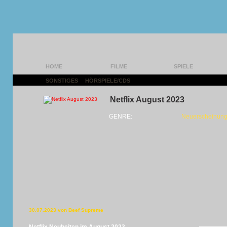
HOME
FILME
SPIELE
SONSTIGES
|
HÖRSPIELE/CDS
|
Netflix August 2023
GENRE:
Neuerscheinung
30.07.2023 von Beef Supreme