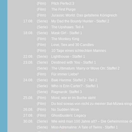
(Film)
Pitch Perfect 3
(Film)
The First Purge
(Film)
Jurassic World: Das gefallene Königreich
17.08.
(Serie)
My Dad the Bounty Hunter - Staffel 2
(Serie)
The Upshaws: Teil 4
18.08.
(Serie)
Mask Girl - Staffel 1
(Film)
The Monkey King
(Film)
Love, Sex and 30 Candles
(Film)
10 Tage eines schlechten Mannes
22.08.
(Serie)
Lighthouse - Staffel 1
23.08.
(Serie)
Destined with You - Staffel 1
(Serie)
The Ultimatum: Marry or Move On: Staffel 2
(Film)
Für immer Liebe²
24.08.
(Serie)
Baki Hanma: Staffel 2 - Teil 2
(Serie)
Who is Erin Carter? - Staffel 1
(Serie)
Ragnarok: Staffel 3
25.08.
(Film)
Mord, wie er im Buche steht
(Film)
Du bist sowas von nicht zu meiner Bat-Mizwa ein
26.08.
(Film)
No Sudden Move
27.08.
(Film)
Ghostbusters: Legacy
30.08.
(Serie)
Wie wird man 100 Jahre alt? – Die Geheimnisse 
(Serie)
Miss Adrenaline: A Tale of Twins - Staffel 1