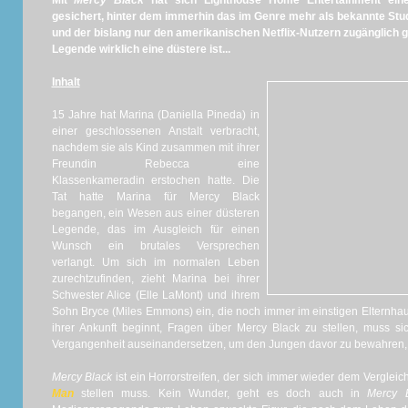
Mit
Mercy Black
hat sich Lighthouse Home Entertainment einen
gesichert, hinter dem immerhin das im Genre mehr als bekannte Stu
und der bislang nur den amerikanischen Netflix-Nutzern zugänglich g
Legende wirklich eine düstere ist...
Inhalt
15 Jahre hat Marina (Daniella Pineda) in
einer geschlossenen Anstalt verbracht,
nachdem sie als Kind zusammen mit ihrer
Freundin Rebecca eine
Klassenkameradin erstochen hatte. Die
Tat hatte Marina für Mercy Black
begangen, ein Wesen aus einer düsteren
Legende, das im Ausgleich für einen
Wunsch ein brutales Versprechen
verlangt. Um sich im normalen Leben
zurechtzufinden, zieht Marina bei ihrer
Schwester Alice (Elle LaMont) und ihrem
Sohn Bryce (Miles Emmons) ein, die noch immer im einstigen Elternhau
ihrer Ankunft beginnt, Fragen über Mercy Black zu stellen, muss si
Vergangenheit auseinandersetzen, um den Jungen davor zu bewahren, ih
Mercy Black
ist ein Horrorstreifen, der sich immer wieder dem Verglei
Man
stellen muss. Kein Wunder, geht es doch auch in
Mercy B