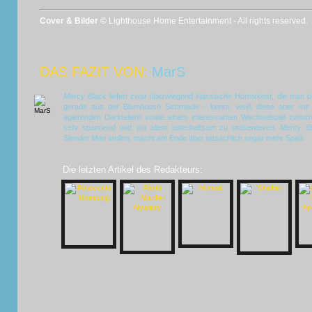
Cover & Bilder ©
Lighthouse Home Entertainment - All rights reserved.
DAS FAZIT VON:
MarS
Mercy Black
liefert zwar überwiegend klassische Horrorkost, die man b
gerade aus der Blumhouse Schmiede - kennt, weiß diese aber mit H
agierenden Darstellern sowie einem interessanten Wechselspiel zwisc
sehr spannend und vor allem unterhaltsam zu präsentieren.
Mercy B
Slender Man
stellen, macht am Ende aber tatsächlich sogar mehr Spaß.
Die letzten Artikel des Redakteurs: