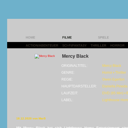
HOME
FILME
SPIELE
ACTION/ABENTEUER
|
SCI-FI/FANTASY
|
THRILLER
|
HORROR
|
Mercy Black
ORIGINALTITEL:
Mercy Black
GENRE:
Horror • Thriller
REGIE:
Owen Egerton
HAUPTDARSTELLER:
Daniella Pineda 
LAUFZEIT:
DVD (85 Min) • 
LABEL:
Lighthouse Hom
18.12.2020 von MarS