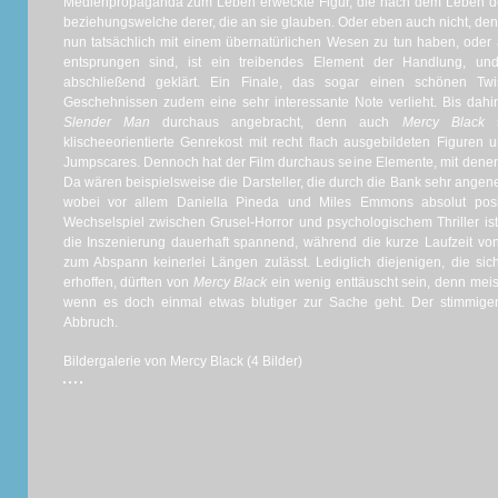
Medienpropaganda zum Leben erweckte Figur, die nach dem Leben dere
beziehungswelche derer, die an sie glauben. Oder eben auch nicht, den
nun tatsächlich mit einem übernatürlichen Wesen zu tun haben, oder a
entsprungen sind, ist ein treibendes Element der Handlung, und 
abschließend geklärt. Ein Finale, das sogar einen schönen Twi
Geschehnissen zudem eine sehr interessante Note verlieht. Bis dahin
Slender Man
durchaus angebracht, denn auch
Mercy Black
s
klischeeorientierte Genrekost mit recht flach ausgebildeten Figuren
Jumpscares. Dennoch hat der Film durchaus seine Elemente, mit denen 
Da wären beispielsweise die Darsteller, die durch die Bank sehr ang
wobei vor allem Daniella Pineda und Miles Emmons absolut posi
Wechselspiel zwischen Grusel-Horror und psychologischem Thriller is
die Inszenierung dauerhaft spannend, während die kurze Laufzeit vo
zum Abspann keinerlei Längen zulässt. Lediglich diejenigen, die sic
erhoffen, dürften von
Mercy Black
ein wenig enttäuscht sein, denn meis
wenn es doch einmal etwas blutiger zur Sache geht. Der stimmige
Abbruch.
Bildergalerie von Mercy Black (4 Bilder)