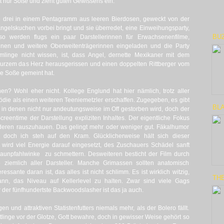
t nur Soße und zieht guten Gewissens ein.
 drei in einem Pentagramm aus leeren Bierdosen, geweckt von der
ngelskuchen vorbei bringt und sie überredet, eine Einweihungsparty,
BU
so werden flugs ein paar Darstellerinnen für Erwachsenenfilme,
erinnen und weitere Oberweitenträgerinnen eingeladen und die Party
inge nicht wissen, ist, dass Angel, dernette Mexikaner mit dem
kurzem das Herz herausgerissen und einen doppelten Rittberger vom
ie Soße gemeint hat.
en? Wohl eher nicht. Kollege Englund hat hier nämlich, trotz aller
ie als einen weiteren Teeniemetzler erschaffen. Zugegeben, es gibt
BL
 in denen nicht nur andeutungsweise im Off gestorben wird, doch der
reentime der Darstellung expliziten Inhaltes. Der eigentliche Fokus
deren rauszuhauen. Das gelingt mehr oder weniger gut. Fäkalhumor
doch ich steh auf den Kram. Glücklicherweise hält sich dieser
wird viel Energie darauf eingesetzt, des Zuschauers Schädel sanft
aunpfahlwinke zu schmettern. Desweiteren besticht der Film durch
 ziemlich aller Darsteller. Manche Grimassen sollten anatomisch
ressante daran ist, das alles ist nicht schlimm. Es ist wirklich witzig,
TH
nn, das Niveau auf Kellerlevel zu halten. Zwar sind viele Gags
der fünfhundertste Backwoodslasher ist das ja auch.
en und attraktiven Statistenfutters niemals mehr, als der Bolero fällt.
tlinge vor der Glotze, Gott bewahre, doch in gewisser Weise gehört so