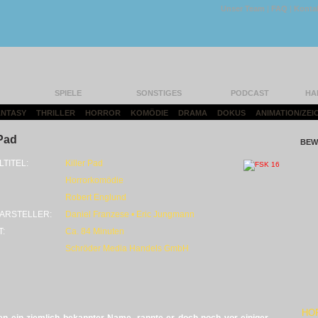
Unser Team
|
FAQ
|
Konta
SPIELE
SONSTIGES
PODCAST
HA
FANTASY
|
THRILLER
|
HORROR
|
KOMÖDIE
|
DRAMA
|
DOKUS
|
ANIMATION/ZEI
 Pad
BEW
LTITEL:
Killer Pad
Horrorkomödie
Robert Englund
ARSTELLER:
Daniel Franzese • Eric Jungmann
T:
Ca. 84 Minuten
Schröder Media Handels GmbH
HO