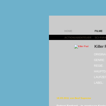
HOME
FILME
ACTION/ABENTEUER
|
SCI-FI/
Killer
ORIGINA
GENRE:
REGIE:
HAUPTD
LAUFZEI
LABEL:
18.09.2011 von Beef Supreme