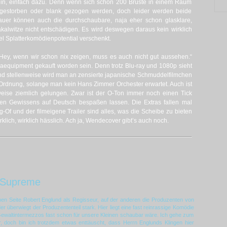
ein, einfach dazu. Denn wenn sich schon 200 Brüste in einem Raum
 gestorben oder blank gezogen werden, doch leider werden beide
Dauer können auch die durchschaubare, naja eher schon glasklare,
alwitze nicht entschädigen. Es wird deswegen daraus kein wirklich
el Splatterkomödienpotential verschenkt.
„ Hey, wenn wir schon nix zeigen, muss es auch nicht gut aussehen.“
equipment gekauft worden sein. Denn trotz Blu-ray und 1080p sieht
und stellenweise wird man an zensierte japanische Schmuddelfilmchen
 Ordnung, solange man kein Hans Zimmer Orchester erwartet. Auch ist
weise ziemlich gelungen. Zwar ist der O-Ton immer noch einen Tick
ten Gewissens auf Deutsch bespaßen lassen. Die Extras fallen mal
Of und der filmeigene Trailer sind alles, was die Scheibe zu bieten
klich, wirklich hässlich. Ach ja, Wendecover gibt’s auch noch.
 Supreme
nen Seite Robert Englund als Regisseur, auf der anderen die Produzenten von
er überwiegt der Produzententeil stark. Hier liegt eine fast reinrassige Komödie
e Gewaltintermezzos fast schon für unsere Kleinen schaubar wäre. Ich gehe zum
r, doch bin ich trotzdem etwas enttäuscht, dass Herrn Englunds Klingen hier