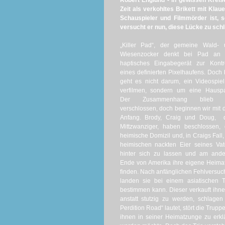
Robert Englund - in gewissen Kreis
Zeit als verkohltes Brikett mit Kla
Schauspieler und Filmmörder ist, s
versucht er nun, diese Lücke zu schl
„Killer Pad“, der gemeine Wald- 
Wiesenzocker denkt bei Pad an 
haptisches Eingabegerät zur Kontr
eines definierten Pixelhaufens. Doch 
geht es nicht darum, ein Videospie
verfilmen, sondern um eine Hauspa
Der Zusammenhang blieb 
verschlossen, doch beginnen wir mit
Anfang. Brody, Craig und Doug, d
Mittzwanziger, haben beschlossen,
heimische Domizil und, in Craigs Fall,
heimischen nackten Eier seines Vat
hinter sich zu lassen und am ande
Ende von Amerika ihre eigene Heima
finden. Nach anfänglichen Fehlversu
landen sie bei einem asiatischen 
bestimmen kann. Dieser verkauft ihnen
anstatt stutzig zu werden, schlag
Perdition Road“ lautet, stört die Tru
ihnen in seiner Heimatzunge zu erklä