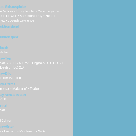
ere Schauspieler
 McRae • Emily Foxler • Corri English •
een DeWulf • Sam McMurray • Héctor
nez • Joseph Lawrence
uktionsland
uktionsjahr
hbuch
toller
ray-Ton
sch DTS HD 5.1 MA • Englisch DTS HD 5.1
 Deutsch DD 2.0
ray-Bild
:1 1080p FullHD
ray-Extras
ntar • Making of • Trailer
ray-Verkaufsstart
.2011
titel
sch
6 Jahren
agwörter
 • Fäkalien • Mexikaner • Soße