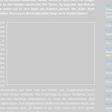
en ein ziemlich bekannter Name, rannte er doch noch vor einiger
uen an den Händen durch eine Elm Street. So legendär sein Ruf als
Weit
o selten hat er sich hinter die Kamera getraut. Mit „Killer Pad“
Shane
Nour
ießen. Ob es auch dieses Mal dafür langt, nicht einzuschlafen?
Jimé
Prod
und
USA
ein
Prod
olle
2008
hier
Dre
l zu
Dan S
rty.
Blu-
mir
Deut
 dem
MA •
rei
Blu-
 das
1,77
 die
Blu-
ers,
Komme
ren
Blu-
t zu
19.8
chen
Unter
Transvestiten, von dem man nur schwer das Ausgangsgeschlecht
Deut
 eine riesige, möblierte Villa in Bestlage zu einem Spottpreis. Doch
FSK
en die drei Naivlinge bedenkenlos zu. Dass die Hausnummer „666
Ab 1
ppe dabei kaum. Dort angekommen, treffen sie den Mexikaner Angel, der
Schl
ren versucht, dass „El Diablo“ in der Hütte haust und nicht gestört
Satan