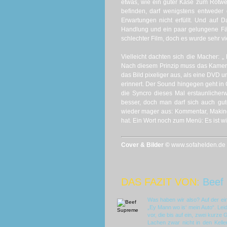
etwas, wie ein guter Käse zum Rotw
befinden, darf wenigstens entweder
Erwartungen nicht erfüllt. Und auf 
Handlung und ein paar gelungene Fäk
schlechter Film, doch es wurde sehr vi
Vielleicht dachten sich die Macher: 
Nach diesem Prinzip muss das Kamera
das Bild pixeliger aus, als eine DVD 
erinnert. Der Sound hingegen geht in
die Syncro dieses Mal erstaunlicher
besser, doch man darf sich auch gu
wieder mager aus: Kommentar, Making-
hat. Ein Wort noch zum Menü: Es ist wir
Cover & Bilder ©
www.sofahelden.de
DAS FAZIT VON:
Beef
Was haben wir also? Auf der ei
„Ey Mann wo is‘ mein Auto“. Leid
vor, die bis auf ein, zwei kurz
Lachen zwar nicht in den Kelle