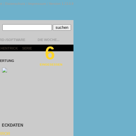
kt
|
Datenschutz
|
Impressum
|
Version 1.13.0.9
RD-/SOFTWARE
DIE WOCHE...
6
CHENTRICK
|
SERIE
|
ERTUNG
EINGESESSEN
ECKDATEN
RROR