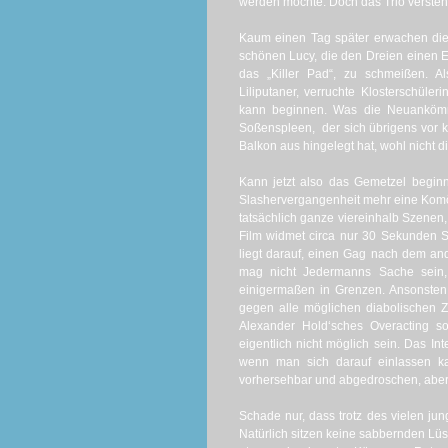
werden möchte. Doch das Trio versteh
Kaum einen Tag später erwachen die
schönen Lucy, die den Dreien einen E
das „Killer Pad“, zu schmeißen. Al
Liliputaner, verruchte Klosterschül
kann beginnen. Was die Neuankömml
Soßenspleen, der sich übrigens vor 
Balkon aus hingelegt hat, wohl nicht d
Kann jetzt also das Gemetzel beginn
Slashervergangenheit mehr eine Komöd
tatsächlich ganze viereinhalb Szenen,
Film widmet circa nur 30 Sekunden Sc
liegt darauf, einen Gag nach dem an
mag nicht Jedermanns Sache sein, 
einigermaßen in Grenzen. Ansonsten 
gegen alle möglichen diabolischen Z
Alexander Hold‘sches Overacting so
eigentlich nicht möglich sein. Das Inte
wenn man sich darauf einlassen ka
vorhersehbar und abgedroschen, aber 
Schade nur, dass trotz des vielen jung
Natürlich sitzen keine sabbernden Lüs