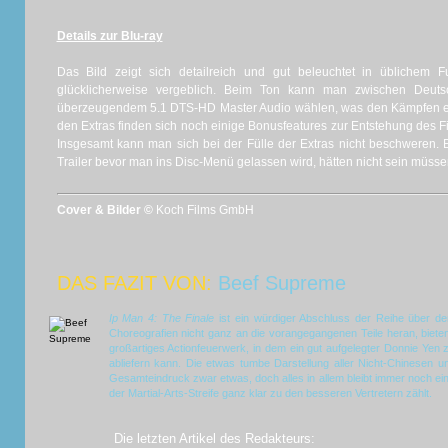
Details zur Blu-ray
Das Bild zeigt sich detailreich und gut beleuchtet in üblichem 
glücklicherweise vergeblich. Beim Ton kann man zwischen Deuts
überzeugendem 5.1 DTS-HD Master Audio wählen, was den Kämpfen eine 
den Extras finden sich noch einige Bonusfeatures zur Entstehung des Fi
Insgesamt kann man sich bei der Fülle der Extras nicht beschweren. 
Trailer bevor man ins Disc-Menü gelassen wird, hätten nicht sein müsse
Cover & Bilder ©
Koch Films GmbH
DAS FAZIT VON:
Beef Supreme
Ip Man 4: The Finale
ist ein würdiger Abschluss der Reihe über de
Choreografien nicht ganz an die vorangegangenen Teile heran, bieten
großartiges Actionfeuerwerk, in dem ein gut aufgelegter Donnie Yen 
abliefern kann. Die etwas tumbe Darstellung aller Nicht-Chinesen un
Gesamteindruck zwar etwas, doch alles in allem bleibt immer noch ein
der Martial-Arts-Streife ganz klar zu den besseren Vertretern zählt.
Die letzten Artikel des Redakteurs: