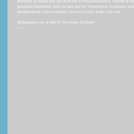
Momente zu bieten und das nicht nur in Actionsequenzen. Gerade Ip M
gelungen dargestellt, ohne zu sehr auf die Tränendrüse zu drücken u
Beispiel Bruce Lees berühmter One-Inch-Punch finden sich hier.
Bildergalerie von Ip Man 4: The Finale (5 Bilder)