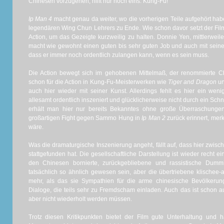
Chinesen vorzugehen, hilft nur noch eins: Kung-Fu!
Ip Man 4
macht genau da weiter, wo die vorherigen Teile aufgehört ha
legendären Wing Chun Lehrers zu Ende. Wie schon davor setzt der Fi
Action, um das Gezeigte kurzweilig zu halten. Donnie Yen, mittlerweil
macht wie gewohnt einen guten bis sehr guten Job und auch mit seinen
dass er immer noch ordentlich zulangen kann, wenn es sein muss.
Die Action bewegt sich im gehobenen Mittelmaß, der renommierte C
schon für die Action in Kung-Fu-Meisterwerken wie
Tiger and Dragon
u
auch hier wieder mit seiner Kunst. Allerdings fehlt es hier ein we
allesamt ordentlich inszeniert und glücklicherweise nicht durch ein Schni
erhält man hier nur bereits Bekanntes ohne große Überraschung
großartigen Fight gegen Sammo Hung in
Ip Man 2
zurück erinnert, mer
wäre.
Was die dramaturgische Inszenierung angeht, fällt auf, dass hier zwisch
stattgefunden hat. Die gesellschaftliche Darstellung ist wieder recht ei
den Chinesen bornierte, zurückgebliebene und rassistische Dum
tatsächlich so ähnlich gewesen sein, aber die übertriebene klischee-
mehr, als das sie Sympathien für die arme chinesische Bevölkerung
Dialoge, die teils sehr zu Fremdscham einladen. Auch das ist schon au
aber nicht wiederholt werden müssen.
Trotz diesen Kritikpunkten bietet der Film gute Unterhaltung und