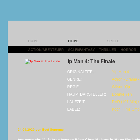
HOME
FILME
SPIELE
ACTION/ABENTEUER
|
SCI-FI/FANTASY
|
THRILLER
|
HORROR
|
Ip Man 4: The Finale
ORIGINALTITEL:
Yip Man 4
GENRE:
Action • Drama •
REGIE:
Wilson Yip
HAUPTDARSTELLER:
Donnie Yen
LAUFZEIT:
DVD (101 Min) •
LABEL:
Koch Films Gm
24.09.2020 von Beef Supreme