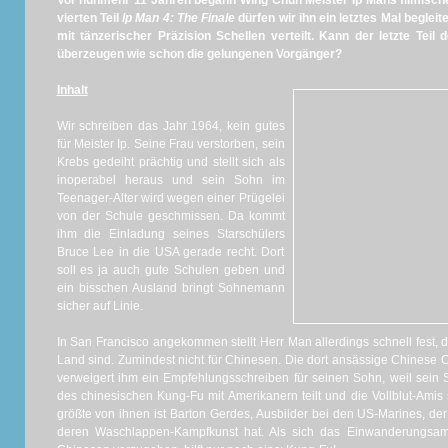
Vor nunmehr 11 Jahren begann Wing Chun Meister Ip Mans filmisch
vierten Teil
Ip Man 4: The Finale
dürfen wir ihn ein letztes Mal beglei
mit tänzerischer Präzision Schellen verteilt. Kann der letzte Teil 
überzeugen wie schon die gelungenen Vorgänger?
Inhalt
Wir schreiben das Jahr 1964, kein gutes
für Meister Ip. Seine Frau verstorben, sein
Krebs gedeiht prächtig und stellt sich als
inoperabel heraus und sein Sohn im
Teenager-Alter wird wegen einer Prügelei
von der Schule geschmissen. Da kommt
ihm die Einladung seines Starschülers
Bruce Lee in die USA gerade recht. Dort
soll es ja auch gute Schulen geben und
ein bisschen Ausland bringt Sohnemann
sicher auf Linie.
In San Francisco angekommen stellt Herr Man allerdings schnell fest, 
Land sind. Zumindest nicht für Chinesen. Die dort ansässige Chinese 
verweigert ihm ein Empfehlungsschreiben für seinen Sohn, weil sein
des chinesischen Kung-Fu mit Amerikanern teilt und die Vollblut-Amis
größte von ihnen ist Barton Gerdes, Ausbilder bei den US-Marines, d
deren Waschlappen-Kampfkunst hat. Als sich das Einwanderungsa