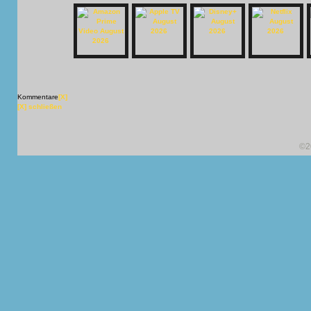
Kommentare
[X]
[X] schließen
©2