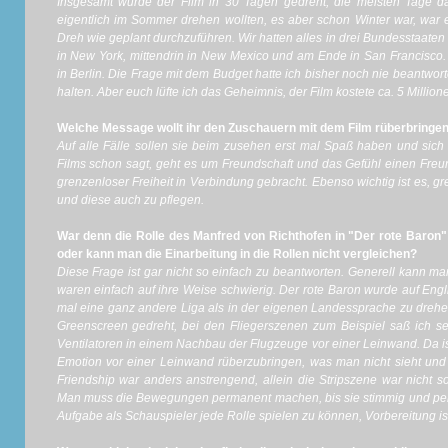
Insgesamt wurde der Film in 30 Tagen gedreht, die meisten Tage 
eigentlich im Sommer drehen wollten, es aber schon Winter war, war
Dreh wie geplant durchzuführen. Wir hatten alles in drei Bundesstaaten
in New York, mittendrin in New Mexico und am Ende in San Francisco.
in Berlin. Die Frage mit dem Budget hatte ich bisher noch nie beantwort
halten. Aber euch lüfte ich das Geheimnis, der Film kostete ca. 5 Million
Welche Message wollt ihr den Zuschauern mit dem Film rüberbringe
Auf alle Fälle sollen sie beim zusehen erst mal Spaß haben und sich
Films schon sagt, geht es um Freundschaft und das Gefühl einen Freun
grenzenloser Freiheit in Verbindung gebracht. Ebenso wichtig ist es, 
und diese auch zu pflegen.
War denn die Rolle des Manfred von Richthofen in "Der rote Baron"
oder kann man die Einarbeitung in die Rollen nicht vergleichen?
Diese Frage ist gar nicht so einfach zu beantworten. Generell kann ma
waren einfach auf ihre Weise schwierig. Der rote Baron wurde auf Engli
mal eine ganz andere Liga als in der eigenen Landessprache zu drehe
Greenscreen gedreht, bei den Fliegerszenen zum Beispiel saß ich s
Ventilatoren in einem Nachbau der Flugzeuge vor einer Leinwand. Da is
Emotion vor einer Leinwand rüberzubringen, was man nicht sieht und 
Friendship war anders anstrengend, allein die Stripszene war nicht s
Man muss die Bewegungen permanent machen, bis sie stimmig und perfek
Aufgabe als Schauspieler jede Rolle spielen zu können, Vorbereitung is