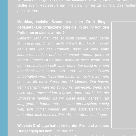
Wir hatten das große Glück, mit Matthias Schweighöfer (dem Hauptdar
Goller (dem Regisseur) ein Interview führen zu dürfen. Das woll
präsentieren
Matthias, welche Szene hat beim Dreh länger
gedauert - Die Stripszene oder die, in der ihr von den
Polizisten erwischt werdet?
Generell kann man das so nicht sagen, denn beide
Szenen waren für sich nicht einfach. Bei der Szene mit
den Cops war das Problem, dass wir eine kalte
Jahreszeit hatten und somit immer wieder gefroren
haben. Einfach ist es dann natürlich nicht, wenn man
dann ernst bleiben soll, aber nebenbei nackt in einem
amerikanischen Auto sitzt und von der Polizei
aufgehalten wird. Nebenbei muss ich noch erwähnen,
dass wir für diese Szene nur 35 Minuten Zeit hatten,
denn danach wäre es zu dunkel gewesen. Wenn ich
mich aber entscheiden müsste, dann würde ich die
Stripszene nehmen, da wir diese einen ganzen Tag
lang gedreht haben und es schon ein bisschen nervig
war, sich immer wieder an- und auszuziehen und
nebenbei auch noch die Prise Humor rüber zu bringen.
Wieviele Drehtage hattet ihr für den Film und welches
Budget ging bei dem Film drauf?