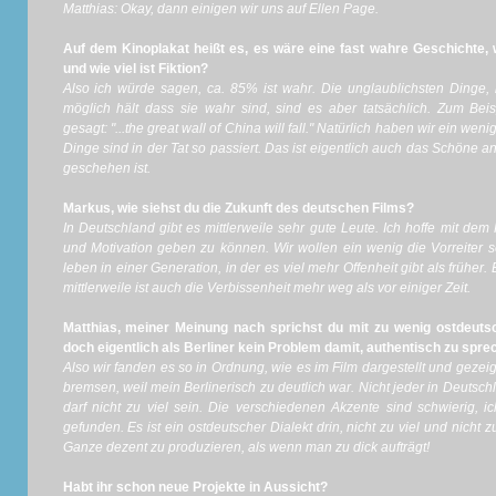
Matthias: Okay, dann einigen wir uns auf Ellen Page.
Auf dem Kinoplakat heißt es, es wäre eine fast wahre Geschichte, w
und wie viel ist Fiktion?
Also ich würde sagen, ca. 85% ist wahr. Die unglaublichsten Dinge, 
möglich hält dass sie wahr sind, sind es aber tatsächlich. Zum Beis
gesagt: "...the great wall of China will fall." Natürlich haben wir ein wen
Dinge sind in der Tat so passiert. Das ist eigentlich auch das Schöne a
geschehen ist.
Markus, wie siehst du die Zukunft des deutschen Films?
In Deutschland gibt es mittlerweile sehr gute Leute. Ich hoffe mit de
und Motivation geben zu können. Wir wollen ein wenig die Vorreiter se
leben in einer Generation, in der es viel mehr Offenheit gibt als frühe
mittlerweile ist auch die Verbissenheit mehr weg als vor einiger Zeit.
Matthias, meiner Meinung nach sprichst du mit zu wenig ostdeuts
doch eigentlich als Berliner kein Problem damit, authentisch zu spr
Also wir fanden es so in Ordnung, wie es im Film dargestellt und gezei
bremsen, weil mein Berlinerisch zu deutlich war. Nicht jeder in Deutsch
darf nicht zu viel sein. Die verschiedenen Akzente sind schwierig, 
gefunden. Es ist ein ostdeutscher Dialekt drin, nicht zu viel und nicht 
Ganze dezent zu produzieren, als wenn man zu dick aufträgt!
Habt ihr schon neue Projekte in Aussicht?