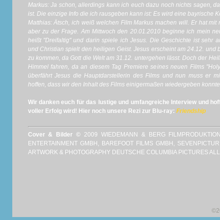
Markus: Ja schon, allerdings kann ich euch dazu noch nichts sagen, da
ist. Die einzige Info die ich rausgeben kann ist: Es wird eine bayrische 
Matthias: Ätsch, ich weiß welchen Film Markus machen will. Er hat mi
aber zu der Frage. Am Mittwoch den 20.01.2010 beginne ich mein neue
heißt "Dreifaltig" und darin spiele ich Jesus. Die Geschichte ist sehr 
und Christian spielt den heiligen Geist. Jesus erscheint am 24.12. und 
zu kommen, da Gott die Welt am 31.12. untergehen lässt. Doch der Heil
Himmel fahren, da an diesem Tag Premiere seines neuen Films "Holy
überfährt Jesus die Hauptdarstellerin des Films und nun muss er mit
hoffen, dass wir den Inhalt des Films einigermaßen wiedergeben konnte
Wir danken euch für das lustige und umfangreiche Interview und hoff
voller Erfolg wird! Hier noch unsere Rezi zur Blu-ray:
Friendship
Cover & Bilder ©
2009 WIEDEMANN & BERG FILMPRODUKTIO
ENTERTAINMENT GMBH, BAREFOOT FILMS GMBH, SEVENPICTU
ARTWORK & PHOTOGRAPHY DEUTSCHE COLUMBIA PICTURES ALL
©2