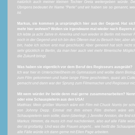
natürlich auch meiner kleinen Tochter Greta weitergeben würde. De
Übrigens bedeutet ihr Name "Perle" und wir haben sie so genannt, weil
ist.
Markus, sie kommen ja ursprünglich hier aus der Gegend. Hat sich 
mehr hier wohnen? Wollen sie irgendwann mal wieder nach Bayern z
Ich lebte ja acht Jahre in Amerika und nun wieder in Berlin mit meiner 
noch in der Gegend und ich bin des Öfteren mal zu Besuch hier, aber al
bin, habe ich schon erst mal geschluckt. Aber generell hat sich nicht 
sehr glücklich in Berlin, da man hier auch viel mehr filmerische Mögli
die Zukunft bringt.
Was haben sie eigentlich vor dem Beruf des Regisseurs ausgeübt?
Ich war hier in Unterschleißheim im Gymnasium und wollte dann Biologi
zum Film gekommen und habe lange Filme geschnitten, quasi als Cutter
gemacht und dann war der Sprung zum Filmemacher und Regisseur nicht
Mit wem würdet ihr beide denn mal gerne zusammenarbeiten? Nennt
oder eine Schauspielerin aus den USA!
Matthias: Mein größter Wunsch wäre ein Film mit Chuck Norris (er schm
von Johnny Depp. Einmal mit ihm einen Film drehen wäre ein
Schauspielerin sein sollte, dann (überlegt...) Jennifer Aniston, die find ic
Markus: Hmmm, da muss ich mal nachdenken, also auf alle Fälle würd
der ist großartig. Und was die Frauen angeht... wie heißt die Schauspie
alle Fälle würde ich dann gerne mit Ellen Page arbeiten.