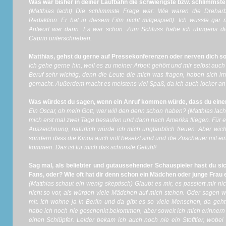
Was war bisher in deiner Laufbahn die schwierigste bzw. schlimmste
(Matthias lacht) Die schlimmste Frage war: Wie waren die Drehar
Redaktion: Er hat in diesem Film nicht mitgespielt). Ich wusste gar 
Antwort war dann: Es war schön. Zum Schluss habe ich übrigens d
Caprio unterschrieben.
Matthias, gehst du gerne auf Pressekonferenzen oder nerven dich s
Ich gehe gerne hin, weil es zu meiner Arbeit gehört und mir selbst auc
Beruf sehr wichtig, denn die Leute die mich was fragen, haben sich 
gemacht. Außerdem macht es meistens viel Spaß, da ich auch locker an
Was würdest du sagen, wenn ein Anruf kommen würde, dass du ein
Ein Oscar, oh mein Gott, wer will den denn schon haben? (Matthias lacht
mich erst mal zwei Tage besaufen und dann nach Amerika fliegen. Für e
Auszeichnung, natürlich würde ich mich unglaublich freuen. Aber wicht
sondern dass die Kinos auch voll besetzt sind und die Zuschauer mit e
kommen. Das ist für mich das schönste Gefühl!
Sag mal, als beliebter und gutaussehender Schauspieler hast du sich
Fans, oder? Wie oft hat dir denn schon ein Mädchen oder junge Frau
(Matthias schaut ein wenig skeptisch) Glaubt es mir, es passiert mir ni
nicht so vor, als würden viele Mädchen auf mich stehen. Oder sagen w
mit. Ich wohne ja in Berlin und da gibt es so viele Menschen, da geh
habe ich noch nie geschenkt bekommen, aber soweit ich mich erinnern 
einen Schlüpfer. Leider bekam ich auch noch nie ein Stofftier, wobe