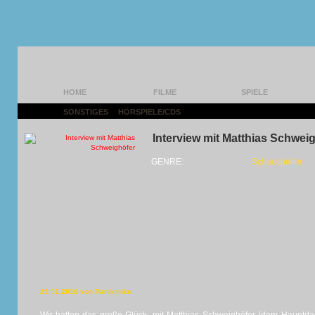
HOME
FILME
SPIELE
SONSTIGES
|
HÖRSPIELE/CDS
|
Interview mit Matthias Schwei
GENRE:
Schauspieler
25.01.2010 von Panikmike