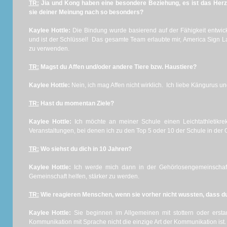
TR:
Jia und Kong haben eine besondere Beziehung, es ist das Her
sie deiner Meinung nach so besonders?
Kaylee Hottle:
Die Bindung wurde basierend auf der Fähigkeit entwic
und ist der Schlüssel! Das gesamte Team erlaubte mir, America Sig
zu verwenden.
TR:
Magst du Affen und/oder andere Tiere bzw. Haustiere?
Kaylee Hottle:
Nein, ich mag Affen nicht wirklich. Ich liebe Kängurus un
TR:
Hast du momentan Ziele?
Kaylee Hottle:
Ich möchte an meiner Schule einen Leichtathletikr
Veranstaltungen, bei denen ich zu den Top 5 oder 10 der Schule in der
TR:
Wo siehst du dich in 10 Jahren?
Kaylee Hottle:
Ich werde mich dann in der Gehörlosengemeinschaf
Gemeinschaft helfen, stärker zu werden.
TR:
Wie reagieren Menschen, wenn sie vorher nicht wussten, dass du
Kaylee Hottle:
Sie beginnen im Allgemeinen mit stottern oder ersta
Kommunikation mit Sprache nicht die einzige Art der Kommunikation is