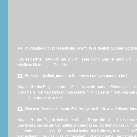
TR:
Ich glaube du bist Team Kong, oder?
Was denkst du über Godzill
Kaylee Hottle:
Natürlich bin ich im Team Kong. Das ist ganz klar. 
wirkliche Meinung zu Godzilla.
TR:
Erinnerst du dich, dass am Set etwas Lustiges passiert ist?
Kaylee Hottle:
Es gab mehrere Gespräche mit anderen Schauspielern od
lustig halte. Ich wünschte nur, ich könnte mich daran erinnern, was mir a
teilen. Aber das war zu viel.
TR:
Was war für dich die beste Erfahrung am Set bzw, auf dieser fan
Kaylee Hottle:
Es gab viele denkwürdige Dinge, die ich auf dieser kurz
Snackbars, die sie am Set hatten, ich genoss es, mit dem Flugzeug in der
die Wohnung, in der wir übernachtet hatten, ich liebte es, in den freie
war erstaunt über das, was ich gesehen und erlebt habe. Sie haben e