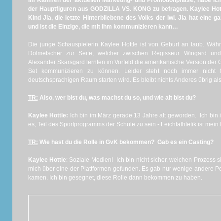
Im Rahmen der aktuellen Marketing- und Promotionphase, habe ich
der Hauptfiguren aus GODZILLA VS. KONG zu befragen. Kaylee Hott
Kind Jia, die letzte Hinterbliebene des Volks der Iwi. Jia hat eine
und ist die Einzige, die mit ihm kommunizieren kann…
Die junge Schauspielerin Kaylee Hottle ist von Geburt an taub. Währ
Dolmetscher zur Seite, welcher zwischen Regisseur Wingard und i
Alexander Skarsgard lernten im Vorfeld die amerikanische Version de
Set kommunizieren zu können. Leider steht noch immer nicht 
deutschsprachigen Raum starten wird. Es bleibt nichts Anderes übrig als
TR:
Also, wer bist du, was machst du so, und wie alt bist du?
Kaylee Hottle:
Ich bin im März gerade 13 Jahre alt geworden. Ich bin 
es, Teil des Sportprogramms der Schule zu sein - Leichtathletik ist mein 
TR:
Wie hast du die Rolle in GvK bekommen?
Gab es ein Casting?
Kaylee Hottle
: Soziale Medien! Ich bin nicht sicher, welchen Prozess
mich über eine der Plattformen gefunden. Es gab nur wenige andere Per
kamen. Ich bin gesegnet, diese Rolle dann bekommen zu haben.