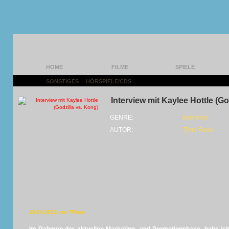
HOME
FILME
SPIELE
SONSTIGES
|
HÖRSPIELE/CDS
|
Interview mit Kaylee Hottle (Go
GENRE:
Interview
AUTOR:
Timo Rose
18.04.2021 von TRose