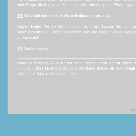
viele Dinge, die ich jetzt aufzählen könnte, aber die ganze Erfahrung war
TR:
Was sind deine letzten Worte in diesem Interview?
Kaylee Hottle
: Für die Gehörlosen da draußen. Lassen Sie nicht zu,
Talent einschränkt. Gehen Sie einfach raus und zeigen Sie der Welt, 
an Euch alle!
TR:
Danke Kaylee.
Cover & Bilder ©
2021 Warner Bros. Entertainment Inc. All Rights 
Pictures / 2021 LEGENDARY AND WARNER BROS. ENTERTAINME
GODZILLA TM & © TOHO CO., LTD.
©2