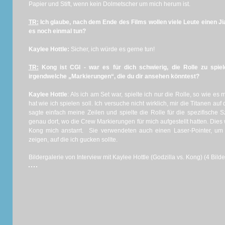
Papier und Stift, wenn kein Dolmetscher um mich herum ist.
TR:
Ich glaube, nach dem Ende des Films wollen viele Leute einen J
es noch einmal tun?
Kaylee Hottle:
Sicher, ich würde es gerne tun!
TR:
Kong ist CGI - war es für dich schwierig, die Rolle zu spi
irgendwelche „Markierungen“, die du dir ansehen könntest?
Kaylee Hottle
: Als ich am Set war, spielte ich nur die Rolle, so wie e
hat wie ich spielen soll. Ich versuche nicht wirklich, mir die Titanen a
sagte einfach meine Zeilen und spielte die Rolle für die spezifisch
genau dort, wo die Crew Markierungen für mich aufgestellt hatten. Dies
Kong mich anstarrt. Sie verwendeten auch einen Laser-Pointer, um 
zeigen, auf die ich gucken sollte.
Bildergalerie von Interview mit Kaylee Hottle (Godzilla vs. Kong) (4 Bilde