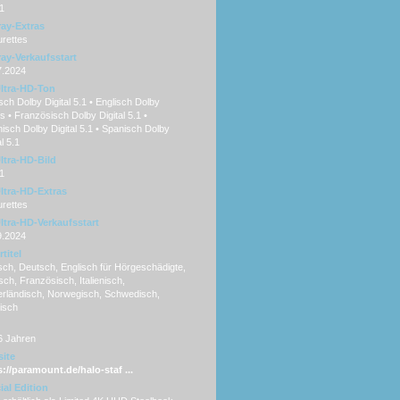
1
ray-Extras
rettes
ray-Verkaufsstart
7.2024
ltra-HD-Ton
ch Dolby Digital 5.1 • Englisch Dolby
 • Französisch Dolby Digital 5.1 •
enisch Dolby Digital 5.1 • Spanisch Dolby
al 5.1
ltra-HD-Bild
1
ltra-HD-Extras
rettes
ltra-HD-Verkaufsstart
9.2024
titel
ch, Deutsch, Englisch für Hörgeschädigte,
sch, Französisch, Italienisch,
erländisch, Norwegisch, Schwedisch,
isch
6 Jahren
ite
s://paramount.de/halo-staf ...
ial Edition