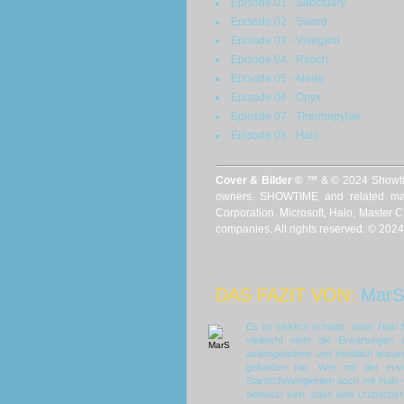
Episode 01 - Sanctuary
Episode 02 - Sword
Episode 03 - Visegard
Episode 04 - Reach
Episode 05 - Aleria
Episode 06 - Onyx
Epiosde 07 - Thermopylae
Episode 08 - Halo
Cover & Bilder ©
™ & © 2024 Showtime
owners. SHOWTIME and related mar
Corporation. Microsoft, Halo, Master C
companies. All rights reserved. © 202
DAS FAZIT VON:
MarS
Es ist wirklich schade, dass
Halo
b
vielleicht nicht die Erwartungen
actiongeladene und inhaltlich ansp
gefunden hat. Wer mit der erst
Startschwierigkeiten auch mit
Halo 
bewusst sein, dass dies (zunächst 