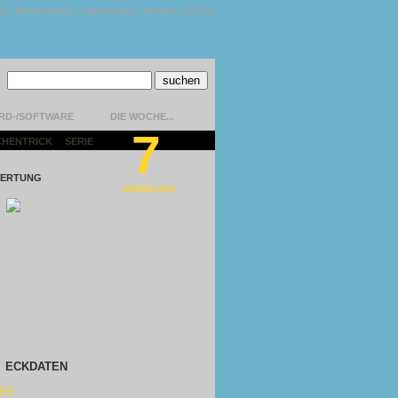
kt
|
Datenschutz
|
Impressum
|
Version 1.13.0.9
RD-/SOFTWARE
DIE WOCHE...
7
CHENTRICK
|
SERIE
|
ERTUNG
GEMÜTLICH
ECKDATEN
RIE