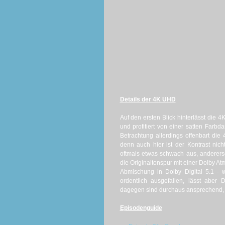
Details der 4K UHD
Auf den ersten Blick hinterlässt die 
und profitiert von einer satten Farbd
Betrachtung allerdings offenbart die
denn auch hier ist der Kontrast nich
oftmals etwas schwach aus, andererse
die Originaltonspur mit einer Dolby A
Abmischung in Dolby Digital 5.1 - w
ordentlich ausgefallen, lässt abe
dagegen sind durchaus ansprechend, e
Episodenguide