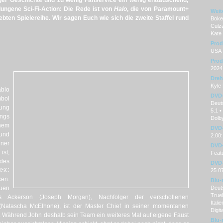
ger Geschichte und zu wenig Fanservice ein wenig enttäuschend,
ungene Sci-Fi-Action: Die Rede ist von
Halo
, die von Paramount+
Weit
ebten Spielereihe. Wir sagen Euch wie sich die zweite Staffel rund
Boke
Culza
Kate
Prod
USA
Prod
2024
Dre
Kyle 
blo
DVD
mbol
Deuts
ung
5.1 •
ngs
Dolby
nem
DVD-
 und
2.00:
ner
DVD-
ist,
Featu
des
DVD-
NSC
25.0
en.
Blu-
uen
Deuts
TrueH
s Ackerson (Joseph Morgan), Nachfolger der verschollenen
Itali
 (Natascha McElhone), ist der Master Chief in seiner momentanen
Digit
. Während John deshalb sein Team ein weiteres Mal auf eigene Faust
Blu-