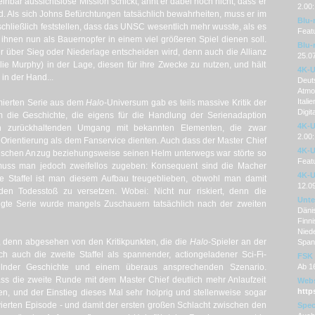
inbar aussichtslose Mission schickt, ahnt er dabei noch nicht, dass er
2.00:
. Als sich Johns Befürchtungen tatsächlich bewahrheiten, muss er im
Blu-
hließlich feststellen, dass das UNSC wesentlich mehr wusste, als es
Featu
ihnen nun als Bauernopfer in einem viel größeren Spiel dienen soll.
Blu-
der über Sieg oder Niederlage entscheiden wird, denn auch die Allianz
25.0
lie Murphy) in der Lage, diesen für ihre Zwecke zu nutzen, und hält
4K-U
in der Hand...
Deuts
Atmos
Itali
nimierten Serie aus dem
Halo
-Universum gab es teils massive Kritik der
Digit
m die Geschichte, die eigens für die Handlung der Serienadaption
4K-U
n zurückhaltenden Umgang mit bekannten Elementen, die zwar
2.00:
Orientierung als dem Fanservice dienten. Auch dass der Master Chief
4K-U
onischen Anzug beziehungsweise seinen Helm unterwegs war störte so
Featu
 muss man jedoch zweifellos zugeben: Konsequent sind die Macher
4K-U
te Staffel ist man diesem Aufbau treugeblieben, obwohl man damit
12.0
 den Todesstoß zu versetzen. Wobei: Nicht nur riskiert, denn die
Unter
elegte Serie wurde mangels Zuschauern tatsächlich nach der zweiten
Dänis
Finni
Nied
t, denn abgesehen von den Kritikpunkten, die die
Halo
-Spieler an der
Span
ch auch die zweite Staffel als spannender, actiongeladener Sci-Fi-
FSK
selnder Geschichte und einem überaus ansprechenden Szenario.
Ab 1
s die zweite Runde mit dem Master Chief deutlich mehr Anlaufzeit
Webs
http
en, und der Einstieg dieses Mal sehr holprig und stellenweise sogar
 vierten Episode - und damit der ersten großen Schlacht zwischen den
Spec