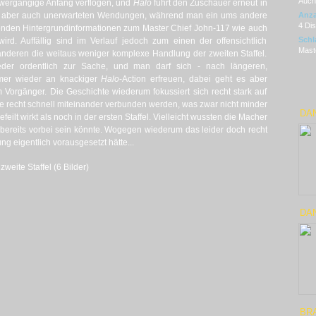
Auch 
chwergängige Anfang verflogen, und
Halo
führt den Zuschauer erneut in
ele, aber auch unerwarteten Wendungen, während man ein ums andere
Anza
4 Di
enden Hintergrundinformationen zum Master Chief John-117 wie auch
Schl
ird. Auffällig sind im Verlauf jedoch zum einen der offensichtlich
Maste
nderen die weitaus weniger komplexe Handlung der zweiten Staffel.
der ordentlich zur Sache, und man darf sich - nach längeren,
mmer wieder an knackiger
Halo
-Action erfreuen, dabei geht es aber
im Vorgänger. Die Geschichte wiederum fokussiert sich recht stark auf
e recht schnell miteinander verbunden werden, was zwar nicht minder
DAN
ilt wirkt als noch in der ersten Staffel. Vielleicht wussten die Macher
el bereits vorbei sein könnte. Wogegen wiederum das leider doch recht
ng eigentlich vorausgesetzt hätte...
weite Staffel (6 Bilder)
DAN
BR