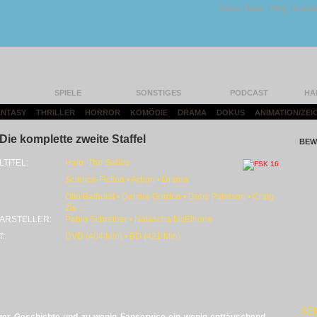
Unser Team
|
FAQ
|
Konta
SPIELE
SONSTIGES
PODCAST
HA
FANTASY
|
THRILLER
|
HORROR
|
KOMÖDIE
|
DRAMA
|
DOKUS
|
ANIMATION/ZEI
 Die komplette zweite Staffel
BEW
LTITEL:
Halo: The Series
Science-Fiction • Action • Drama
Otto Bathurst • Dennie Gordon • Debs Paterson • Craig
Zis ...
ARSTELLER:
Pablo Schreiber • Natascha McElhone
T:
DVD (404 Min) • BD (421 Min)
SE