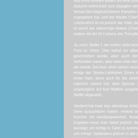
und ohne direkten Befehl auf eine sche
dadurch selbst bald zum Gejagten wird
Verlauf des folgenschweren Kampfes sc
zugegeben hat, und der Master Chief 
Letztendlich ist es jedoch der Halo, 
ist durch die abtrünnige Makee (Char
zudem mit der KI Cortana alle Trümpfe 
Ja, nach Staffel 1 der ersten nicht a
Fans zu hören. Dies betraf vor alle
geschrieben wurde, aber auch de
vorhanden waren, aber eben eher der 
die meiste Zeit über ohne seinen ik
einige der Spiele-Liebhaber. Eines
hinter
Halo
, denn auch für die zwei
natürlich riskiert hat, dem Ganzen
ursprünglich auf fünf Staffeln ausg
Staffel abgesetzt...
Verdient hat
Halo
das allerdings nich
Serie auszusetzen haben, erweist si
Kracher mit wendungsreicher, fes
Zugeben muss man dabei jedoch, das
benötigt, um richtig in Fahrt zu komm
zäh erfolgt. Spätestens jedoch in der