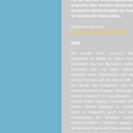
Für die Fans auf Grund eigenständi
insgesamt aber dennoch absolut gel
produzierte Serien-Adaption der beli
um den Master Chief schlägt...
Was bisher geschah:
Halo - Die komplette erste Staffel
Inhalt
Der Master Chief John-117 (Pa
Schreiber) ist längst zu einem Sy
geworden, das den Menschen Hoffn
schenken soll. Als John allerdi
während einer Evakuierung auf ei
fernen Planeten auf die Allianz trifft,
auf Grund der Ereignisse von ei
bevorstehenden Invasion überzeugt 
scheint niemand im Hauptquartier 
United Nation Space Command U
seinen Worten Glauben zu schenk
Ganz im Gegenteil, denn dem ne
Vorgesetzten der Spartans Jame
Wissenschaftlerin Catherine Halsey
Verfassung ohnehin ein Dorn im Auge