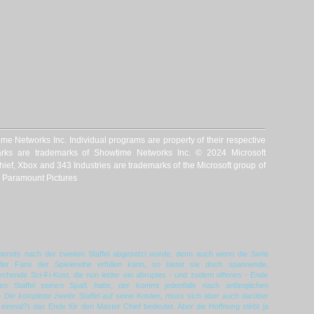
 Networks Inc. Individual programs are property of their respective
ks are trademarks of Showtime Networks Inc. © 2024 Microsoft
hief, Xbox and 343 Industries are trademarks of the Microsoft group of
4 Paramount Pictures
ereits nach der zweiten Staffel abgesetzt wurde, denn auch wenn die Serie
 der Fans der Spielereihe erfüllen kann, so bietet sie doch spannende,
rechende Sci-Fi-Kost, die nun leider ein abruptes - und zudem offenes - Ende
en Staffel seinen Spaß hatte, der kommt jedenfalls nach anfänglichen
- Die komplette zweite Staffel
auf seine Kosten, muss sich aber auch darüber
einmal?) das Ende für den Master Chief bedeutet. Aber die Hoffnung stirbt ja