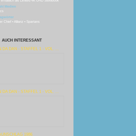
erhältlich als Limited 4K UHD Steelbook
hl Medien
scs
agwörter
r Chief • Allianz • Spartans
AUCH INTERESSANT
 DA DAN - STAFFEL 1 - VOL. ...
 DA DAN - STAFFEL 1 - VOL. ...
AUNSCHLAG 1986