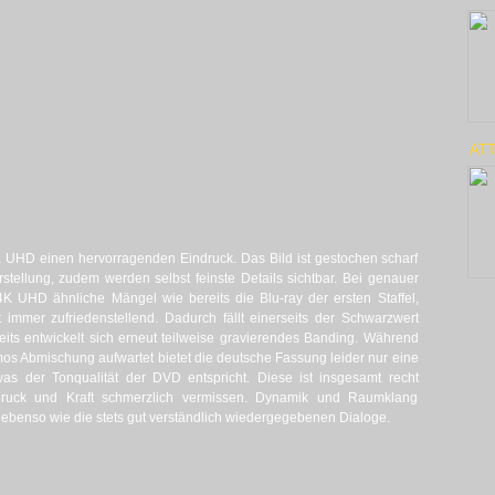
ATT
4K UHD einen hervorragenden Eindruck. Das Bild ist gestochen scharf
arstellung, zudem werden selbst feinste Details sichtbar. Bei genauer
 4K UHD ähnliche Mängel wie bereits die Blu-ray der ersten Staffel,
t immer zufriedenstellend. Dadurch fällt einerseits der Schwarzwert
its entwickelt sich erneut teilweise gravierendes Banding. Während
tmos Abmischung aufwartet bietet die deutsche Fassung leider nur eine
as der Tonqualität der DVD entspricht. Diese ist insgesamt recht
r Druck und Kraft schmerzlich vermissen. Dynamik und Raumklang
benso wie die stets gut verständlich wiedergegebenen Dialoge.