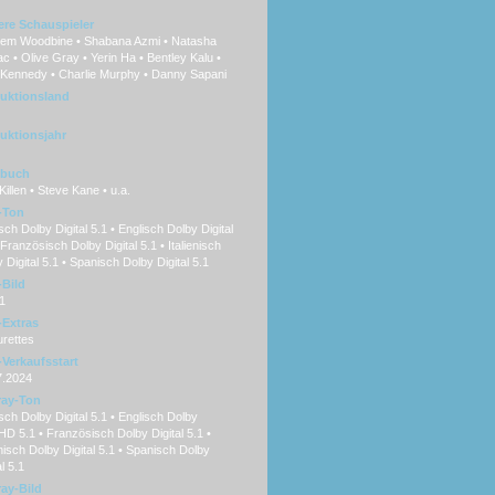
ere Schauspieler
em Woodbine • Shabana Azmi • Natasha
c • Olive Gray • Yerin Ha • Bentley Kalu •
 Kennedy • Charlie Murphy • Danny Sapani
uktionsland
uktionsjahr
hbuch
Killen • Steve Kane • u.a.
-Ton
ch Dolby Digital 5.1 • Englisch Dolby Digital
 Französisch Dolby Digital 5.1 • Italienisch
 Digital 5.1 • Spanisch Dolby Digital 5.1
Bild
1
Extras
rettes
Verkaufsstart
7.2024
ray-Ton
ch Dolby Digital 5.1 • Englisch Dolby
D 5.1 • Französisch Dolby Digital 5.1 •
enisch Dolby Digital 5.1 • Spanisch Dolby
al 5.1
ray-Bild