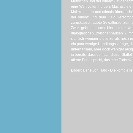
Menschen und der Allianz - ist der s
eine Welt voller Intrigen, Machtspi
Mal mit neuen und oftmals überrasch
der Allianz und dem Halo versorgt w
zurückgeschraubte Gewaltgrad, zum a
Zwar geht es auch hier immer wie
dialoglastigen Zwischenpausen - i
sichtlich weniger blutig zu als noch 
ein paar wenige Handlungsstränge, di
unterhaltsam, aber doch weniger ausgefe
ja bereits, dass es nach dieser Staff
offene Ende spricht, das eine Fortsetzu
Bildergalerie von Halo - Die komplette z