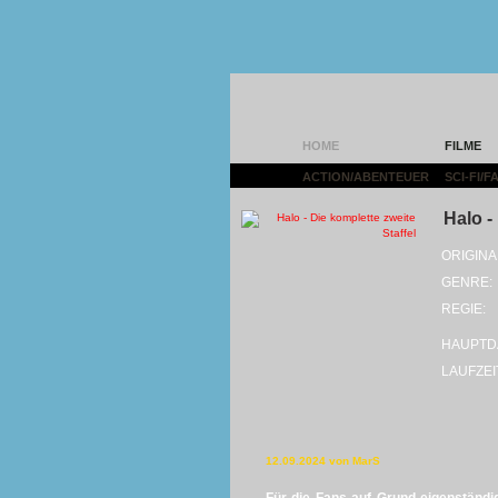
HOME
FILME
ACTION/ABENTEUER
|
SCI-FI/
Halo -
ORIGINA
GENRE:
REGIE:
HAUPTD
LAUFZEI
12.09.2024 von MarS