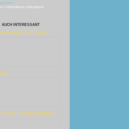
agwörter
s • Unterhaltsam • Belustigend
AUCH INTERESSANT
FEW MOMENTS OF CHEERS
DIN
 & YUKI - DIE WOLFSKINDER