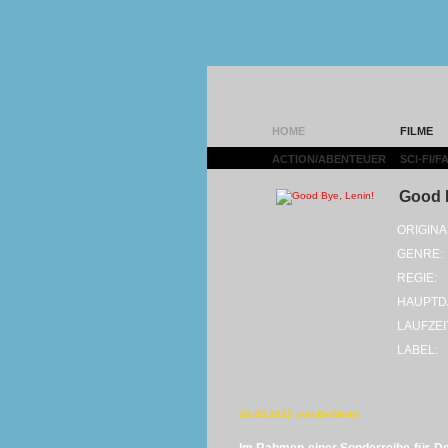
HOME
FILME
ACTION/ABENTEUER
|
SCI-FI/
Good B
ORIGINA
GENRE:
REGIE:
HAUPTD
LAUFZEI
LABEL:
10.03.2012 von DeWerni