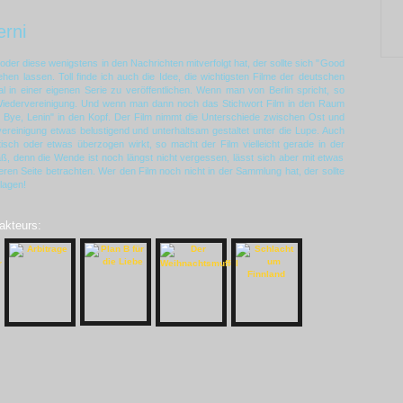
rni
er diese wenigstens in den Nachrichten mitverfolgt hat, der sollte sich "Good
ehen lassen. Toll finde ich auch die Idee, die wichtigsten Filme der deutschen
al in einer eigenen Serie zu veröffentlichen. Wenn man von Berlin spricht, so
Wiedervereinigung. Und wenn man dann noch das Stichwort Film in den Raum
 Bye, Lenin" in den Kopf. Der Film nimmt die Unterschiede zwischen Ost und
reinigung etwas belustigend und unterhaltsam gestaltet unter die Lupe. Auch
isch oder etwas überzogen wirkt, so macht der Film vielleicht gerade in der
aß, denn die Wende ist noch längst nicht vergessen, lässt sich aber mit etwas
ren Seite betrachten. Wer den Film noch nicht in der Sammlung hat, der sollte
lagen!
akteurs: