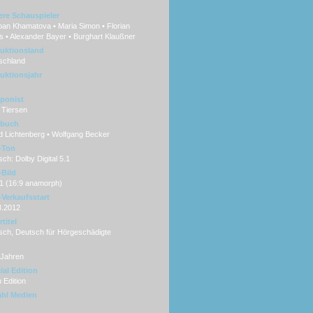
ere Schauspieler
pan Khamatova • Maria Simon • Florian
 • Alexander Bayer • Burghart Klaußner
uktionsland
schland
uktionsjahr
ponist
 Tiersen
hbuch
d Lichtenberg • Wolfgang Becker
-Ton
ch: Dolby Digital 5.1
Bild
:1 (16:9 anamorph)
Verkaufsstart
3.2012
titel
sch, Deutsch für Hörgeschädigte
 Jahren
ial Edition
n Edition
hl Medien