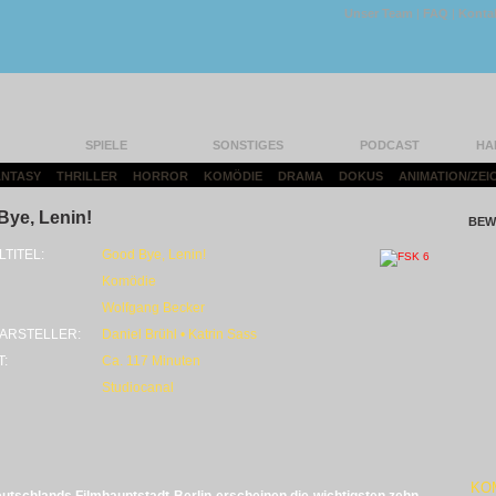
Unser Team
|
FAQ
|
Konta
SPIELE
SONSTIGES
PODCAST
HA
FANTASY
|
THRILLER
|
HORROR
|
KOMÖDIE
|
DRAMA
|
DOKUS
|
ANIMATION/ZEI
ye, Lenin!
BEW
LTITEL:
Good Bye, Lenin!
Komödie
Wolfgang Becker
ARSTELLER:
Daniel Brühl • Katrin Sass
T:
Ca. 117 Minuten
Studiocanal
KO