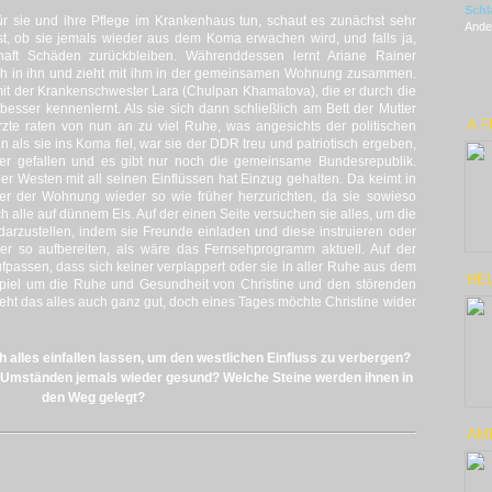
Schl
ür sie und ihre Pflege im Krankenhaus tun, schaut es zunächst sehr
Ander
est, ob sie jemals wieder aus dem Koma erwachen wird, und falls ja,
haft Schäden zurückbleiben.
Währenddessen lernt Ariane Rainer
sich in ihn und zieht mit ihm in der gemeinsamen Wohnung zusammen.
it der Krankenschwester Lara (
Chulpan Khamatova
), die er durch die
 besser kennenlernt.
Als sie sich dann schließlich am Bett der Mutter
A 
rzte raten von nun an zu viel Ruhe, was angesichts der politischen
 als sie ins Koma fiel, war sie der DDR treu und patriotisch ergeben,
uer gefallen und es gibt nur noch die gemeinsame Bundesrepublik.
er Westen mit all seinen Einflüssen hat Einzug gehalten.
Da keimt in
mer der Wohnung wieder so wie früher herzurichten, da sie sowieso
 alle auf dünnem Eis.
Auf der einen Seite versuchen sie alles, um die
darzustellen, indem sie Freunde einladen und diese instruieren oder
er so aufbereiten, als wäre das Fernsehprogramm aktuell.
Auf der
fpassen, dass sich keiner verplappert oder sie in aller Ruhe aus dem
HEL
Spiel um die Ruhe und Gesundheit von Christine und den störenden
eht das alles auch ganz gut, doch eines Tages möchte Christine wider
h alles einfallen lassen, um den westlichen Einfluss zu verbergen?
 Umständen jemals wieder gesund? Welche Steine werden ihnen in
den Weg gelegt?
AME