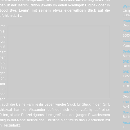
utschlands Filmhauptstadt Berlin erscheinen die wichtigsten zehn
en, in der Berlin Edition jeweils im edlen 6-seitigen Digipak oder in
Weit
Good Bye, Lenin" mit seinem etwas eigenwilligen Blick auf die
Chul
Lukas
 fehlen darf …
Prod
Deut
 mit
niel
Prod
2003
hne
Kom
 vor
Yann
uf.
Dre
hart
Bern
hen
DVD
 die
Deuts
 das
DVD-
er.
1.85
ion,
DVD-
ner
15.0
 zu
Unter
emde
Deut
ach
FSK
uch die kleine Familie ihr Leben wieder Stück für Stück in den Griff.
Ab 6
hicksal hart zu.
Alexander befindet sich eher zufällig auf einer
Spec
Osten, als die Polizei rigoros durchgreift und den jungen Erwachsenen
Berli
ällig in der Nähe befindliche Christine sieht muss das Geschehen mit
Anza
 Herzinfarkt.
1