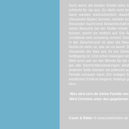
Auch wenn die beiden Kinder alles f
schlecht für sie aus.
Es steht nicht f
dann werden wahrscheinlich dauer
(Alexander Bayer) kennen, verliebt 
Alexander macht eine Bekanntschaft m
vielen Besuche bei der Mutter immer
küssen, wacht sie endlich auf.
Die Ä
Umstände sehr schwierig scheint.
Denn
in der Zwischenzeit ist aber die Ma
Nichts ist mehr so, wie sie es kennt.
D
Alexander die Idee auf, ihr ein Zim
bettlägerig ist.
Und schon bewegen sich
Welt noch wie vor der Wende für sie 
gar alte Nachrichtensendungen wied
anderen Seite müssen sie jederzeit au
Fenster schauen kann.
Ein lustiges 
westlichen Einfluss beginnt.
Anfangs g
raus …
Was wird sich die kleine Familie noc
Wird Christine unter den gegebenen
Cover & Bilder ©
www.sofahelden.de