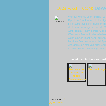
DAS FAZIT VON:
DeWe
Wer zur Wende einen Bezug hat od
Bye, Lenin" auf keinen Fall entg
Filmhauptstadt Berlin noch einm
denkt man unweigerlich an die 
wirft, kommt einem sofort "Good
West zum Zeitpunkt der Wiederve
wenn einiges nicht ganz authent
heutigen Zeit besonders viel Sp
Abstand auch mal von einer ande
spätestens jetzt unbedingt zusch
Die letzten Artikel des Red
Kommentare
[X]
[X] schließen