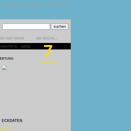
kt
|
Datenschutz
|
Impressum
|
Version 1.13.0.9
RD-/SOFTWARE
DIE WOCHE...
7
CHENTRICK
|
SERIE
|
ERTUNG
GEMÜTLICH
ECKDATEN
MÖDIE