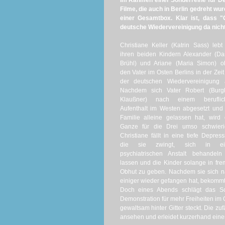
Im Rahmen einer Sonderreihe für De
Filme, die auch in Berlin gedreht wurd
einer Gesamtbox. Klar ist, dass "
deutsche Wiedervereinigung da nicht
Christiane Keller (Katrin Sass) lebt
ihren beiden Kindern Alexander (Da
Brühl) und Ariane (Maria Simon) o
den Vater im Osten Berlins in der Zeit
der deutschen Wiedervereinigung a
Nachdem
sich Vater Robert (
Burg
Klaußner
) nach einem beruflic
Aufenthalt im Westen abgesetzt und
Familie alleine gelassen hat, wird
Ganze für die Drei umso schwierig
Christiane fällt in eine tiefe Depress
die sie zwingt, sich in ei
psychiatrischen Anstalt behandeln
lassen und die Kinder solange in fr
Obhut zu geben.
Nachdem sie sich n
einiger wieder gefangen hat, bekommt a
Doch eines Abends schlägt das Sc
Demonstration für mehr Freiheiten im 
gewaltsam hinter Gitter steckt.
Die zuf
ansehen und erleidet kurzerhand einen