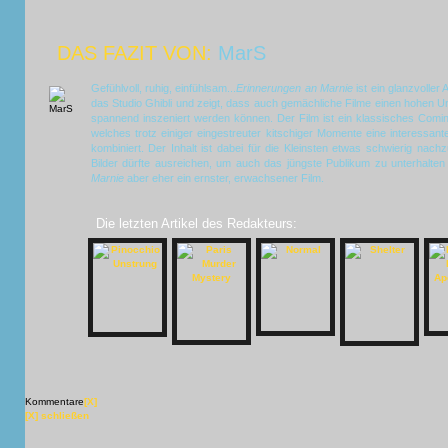
DAS FAZIT VON:
MarS
Gefühlvoll, ruhig, einfühlsam...
Erinnerungen an Marnie
ist ein glanzvoller
das Studio Ghibli und zeigt, dass auch gemächliche Filme einen hohen U
spannend inszeniert werden können. Der Film ist ein klassisches Com
welches trotz einiger eingestreuter kitschiger Momente eine interessa
kombiniert. Der Inhalt ist dabei für die Kleinsten etwas schwierig nachz
Bilder dürfte ausreichen, um auch das jüngste Publikum zu unterhalten -
Marnie
aber eher ein ernster, erwachsener Film.
Die letzten Artikel des Redakteurs:
Kommentare
[X]
[X] schließen