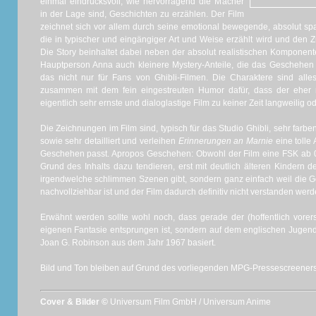
einmal eindrucksvoll, wie hervorragend die Macher
in der Lage sind, Geschichten zu erzählen. Der Film
zeichnet sich vor allem durch seine emotional bewegende, absolut s
die in typischer und eingängiger Art und Weise erzählt wird und den Z
Die Story beinhaltet dabei neben der absolut realistischen Komponen
Hauptperson Anna auch kleinere Mystery-Anteile, die das Geschehen 
das nicht nur für Fans von Ghibli-Filmen. Die Charaktere sind all
zusammen mit dem fein eingestreuten Humor dafür, dass der eher 
eigentlich sehr ernste und dialoglastige Film zu keiner Zeit langweilig od
Die Zeichnungen im Film sind, typisch für das Studio Ghibli, sehr farbe
sowie sehr detailliert und verleihen
Erinnerungen an Marnie
eine tolle
Geschehen passt. Apropos Geschehen: Obwohl der Film eine FSK ab 0 
Grund des Inhalts dazu tendieren, erst mit deutlich älteren Kindern 
irgendwelche schlimmen Szenen gibt, sondern ganz einfach weil die Ge
nachvollziehbar ist und der Film dadurch definitiv nicht verstanden wer
Erwähnt werden sollte wohl noch, dass gerade der (hoffentlich vorerst
eigenen Fantasie entsprungen ist, sondern auf dem englischen Juge
Joan G. Robinson aus dem Jahr 1967 basiert.
Bild und Ton bleiben auf Grund des vorliegenden MPG-Pressescreener
Cover & Bilder ©
Universum Film GmbH / Universum Anime