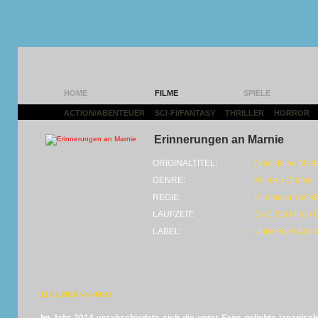
HOME
FILME
SPIELE
ACTION/ABENTEUER
|
SCI-FI/FANTASY
|
THRILLER
|
HORROR
|
Erinnerungen an Marnie
ORIGINALTITEL:
Omoide no Marn
GENRE:
Anime • Drama
REGIE:
Hiromasa Yoneb
LAUFZEIT:
DVD (98 Min) • 
LABEL:
Universum Anim
11.03.2016 von MarS