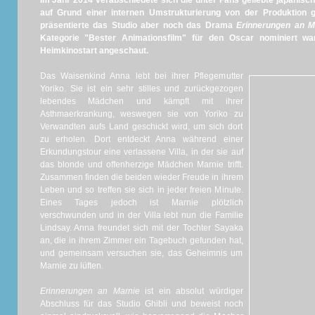
Im Jahr 2014 verabschiedete sich die unter Fans geliebte japanisc
auf Grund einer internen Umstrukturierung von der Produktion gr
präsentierte das Studio aber noch das Drama
Erinnerungen an M
Kategorie "Bester Animationsfilm" für den Oscar nominiert w
Heimkinostart angeschaut.
Das Waisenkind Anna lebt bei ihrer Pflegemutter
Yoriko. Sie ist ein sehr stilles und zurückgezogen
lebendes Mädchen und kämpft mit ihrer
Asthmaerkrankung, weswegen sie von Yoriko zu
Verwandten aufs Land geschickt wird, um sich dort
zu erholen. Dort entdeckt Anna während einer
Erkundungstour eine verlassene Villa, in der sie auf
das blonde und offenherzige Mädchen Marnie trifft.
Zusammen finden die beiden wieder Freude in ihrem
Leben und so treffen sie sich in jeder freien Minute.
Eines Tages jedoch ist Marnie plötzlich
verschwunden und in der Villa lebt nun die Familie
Lindsay. Anna freundet sich mit der Tochter Sayaka
an, die in ihrem Zimmer ein Tagebuch gefunden hat,
und gemeinsam versuchen sie, das Geheimnis um
Marnie zu lüften.
Erinnerungen an Marnie
ist ein absolut würdiger
Abschluss für das Studio Ghibli und beweist noch