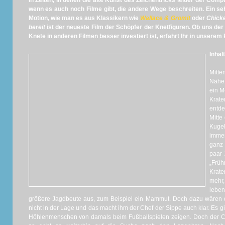
In Zeiten, in denen die alte Kunst des Zeichentricks leider der Comp
wenn es auch noch Filme gibt, die andere Wege beschreiten. Ein se
Motion, wie man es aus Klassikern wie
Wallace & Gromit
oder
Chick
bereit
ist der neueste Film der Schöpfer der Knetfiguren. Ob uns de
Knete in anderen Filmen besser investiert ist, erfahrt Ihr in unsere
Inhalt
Mitte
Nähe
ein M
Krate
entde
Mitte
Kugel
immer
ganz 
paar 
„Frü
Krate
mehr,
leben
größere Jagdbeute aus, zum Beispiel ein Mammut. Doch dazu wären 
nicht in der Lage und das macht ihm der Chef der Sippe auch klar. Es g
Höhlenmenschen von damals beim Fußballspielen zeigen. Doch der Ch