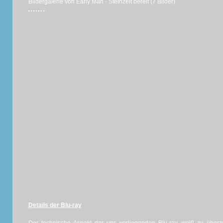
Bildergalerie von Early Man - Steinzeit bereit (7 Bilder)
Details der Blu-ray