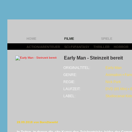
HOME
FILME
SPIELE
ACTION/ABENTEUER
|
SCI-FI/FANTASY
|
THRILLER
|
HORROR
|
Early Man - Steinzeit bereit
ORIGINALTITEL:
Early Man
GENRE:
Animation • Fami
REGIE:
Nick Park
LAUFZEIT:
DVD (85 Min) • 
LABEL:
Studiocanal Kid
28.09.2018 von Born2bewild