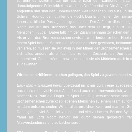
so geht es weiterhin auf die Suche nach den Langohren. Nach
darauffolgenden Feierlichkeiten wird das Dorf überfallen. Die Angre
angeritten und sind den Einheimischen weit überlegen. Bis auf Dug u
Schwein Hognob, gelingt allen die Flucht. Dug fällt in einen der Trans
Ihnen als blinder Passagier mitgenommen. Der Anführer dieser so
Nooth, der auf das Bronzeerz, das unter dem Tal liegt, aus ist. Du
Menschen: Fußball. Dabei fällt ihm der Zusammenhang zwischen den 
Als er von den Bronzemenschen erwischt wird, fordert er Lord Nooth
einem Spiel heraus. Sollten die Höhlenmenschen gewinnen, bekommen s
verlieren, so müssen sie auf ewig in den Minen der Bronzemenschen sc
sich alles andere als einfach, bis zu dem Zeitpunkt als Dug 
kennenlernt. Goona möchte beweisen, dass sie als Mädchen auch in d
zu gewinnen.
Wird es den Höhlenmenschen gelingen, das Spiel zu gewinnen und zu
Early Man – Steinzeit bereit
überzeugt nicht nur durch eine ausgezei
auch durch sehr viel Humor. Aber das ist auch nicht verwunderlich, wen
Macher Nick Park die Finger im Spiel hat. Dug versucht seine sehr t
Bronzemenschen zurückgebliebenen Menschen zu einem Team zu form
mit dem entsprechenden Willen alles erreichen kann und man mit Geld
Dabei gibt es viel Slapstick zu sehen und viel zu lachen. Bei den Syn
Yanar als Lord Nooth hervor, der durch seinen gespielten fran
Missverständnisse und so Lacher sorgt.