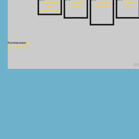
Kommentare
[X]
[X] schließen
©2