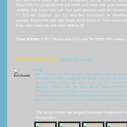
Der technische Aspekt der uns vorliegenden Blu-ray weiß zu überze
Bildschärfe her ausgezeichnet und bietet auch einen sehr guten Kontra
vielfältig sind, wirken sehr satt. Aber auch akustisch weiß die Scheibe
7.1 DTS-HD, Englisch „nur“ 5.1, wird den Zuschauern im Heimkin
geboten. Abgerundet wird das Ganze durch Extras in Form eines Au
Park, einer Featurette und einem Making-Of.
Cover & Bilder ©
2017 Studiocanal S.A.S and The British Film Institute
DAS FAZIT VON:
Born2bewild
Alex:
Auch wenn ich mir den Film ein wenig anders vorgestellt hab
überzeugt. Der Humor gefällt mir gut, besteht zum Teil ein wenig
die Geschichte um Dug, der alles tut, um sein Dorf, seine Fami
gelungen. Natürlich wird hier auch auf die klassische Erzäh
Niederlagen auf dem Programm stehen. Das könnte man natürlich al
in meinen Augen durch die liebevolle Arbeit der Macher neutralisiert.
bisschen Luft nach oben und nicht für jeden geeignet. Wohl aber für
Die letzten Artikel des eingeschworenen Redaktions-Te
Kooperation: