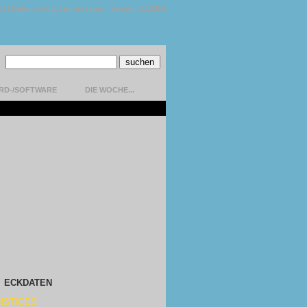
kt
|
Datenschutz
|
Impressum
|
Version 1.13.0.9
RD-/SOFTWARE
DIE WOCHE...
ECKDATEN
NSTIGES