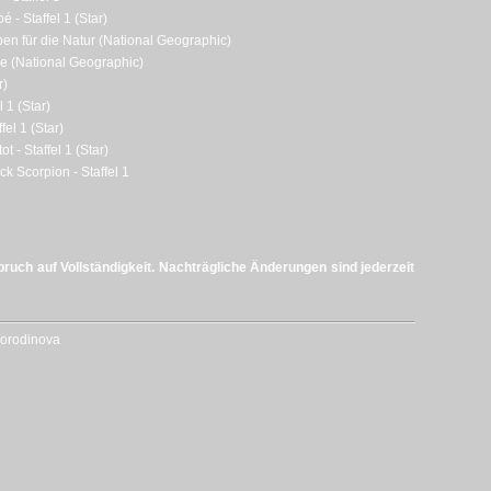
é - Staffel 1 (Star)
ben für die Natur (National Geographic)
he (National Geographic)
r)
l 1 (Star)
fel 1 (Star)
t - Staffel 1 (Star)
ck Scorpion - Staffel 1
uch auf Vollständigkeit. Nachträgliche Änderungen sind jederzeit
Borodinova