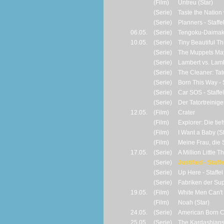
(Film)
Untreu (Star)
(Serie)
Taste the Nation 
(Serie)
Planners - Staffel
06.05.
(Serie)
Tengoku-Daimakyo
10.05.
(Serie)
Tiny Beautiful Thi
(Serie)
The Muppets May
(Serie)
Lambert vs. Lambe
(Serie)
The Cleaner: Tato
(Serie)
Born This Way - S
(Serie)
Car SOS - Staffe
(Serie)
Der Tatortreiniger
12.05.
(Film)
Crater
(Film)
Explorer: Die tie
(Film)
I Want a Baby (St
(Film)
Meine Frau, die 
17.05.
(Serie)
A Million Little Th
(Serie)
Justified - Staffe
(Serie)
Up Here - Staffel 
(Serie)
Fabriken der Supe
19.05.
(Film)
White Men Can't 
(Film)
Noah (Star)
24.05.
(Serie)
American Born Ch
25.05.
(Serie)
The Kardashians 