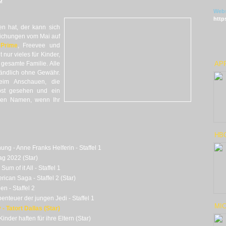
3
Webs
http
n hat, der kann sich
lichungen vom Mai auf
Prime
, Freevee und
 nur vieles für Kinder,
gesamte Familie. Alle
AP
tändlich ohne Gewähr.
im Anschauen, die
lbst gesehen und ein
 den Namen, wenn Ihr
HBO
ng - Anne Franks Helferin - Staffel 1
g 2022 (Star)
um of it All - Staffel 1
ican Saga - Staffel 2 (Star)
en - Staffel 2
enteuer der jungen Jedi - Staffel 1
MIC
- Tatort Dallas (Star)
inder haften für ihre Eltern (Star)