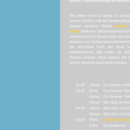
Disney+ Video Neuheiten im Mai 202
Wer immer noch zu wenig zu schaue
ebenso unsere Liste der Neuveröffent
Disney+ ansehen. Neben
Amazon 
Netflix
bietet der Streamingdienst nicht
sondern auch für Erwachsene und die 
Angaben zur Verfügbarkeit selbstvers
Wir wünschen Euch viel Spaß be
unterstrichenen Titel haben wir se
Review verfasst. Klickt einfach auf
unsere Meinung dazu lesen möchtet.
02.05.
(Serie)
Ein Funken Hoffnu
03.05.
(Film)
Psy Summer Swa
(Serie)
Ed Sheeran: The S
(Serie)
Wu-Tang: An Amer
04.05.
(Serie)
Star Wars: Vision
(Serie)
Star Wars: Die Ab
05.05.
(Film)
John F. Kennedy 
(Film)
Die Bestimmer - K