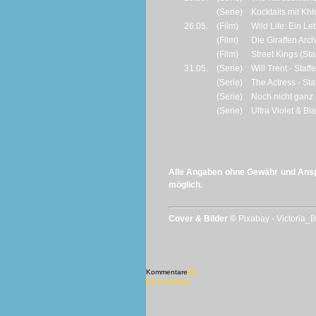
(Serie)
Kocktails mit Khlo
26.05.
(Film)
Wild Life: Ein Le
(Film)
Die Giraffen Arc
(Film)
Street Kings (Sta
31.05.
(Serie)
Will Trent - Staffe
(Serie)
The Actress - Staf
(Serie)
Noch nicht ganz to
(Serie)
Ultra Violet & Bla
Alle Angaben ohne Gewähr und Anspr
möglich.
Cover & Bilder ©
Pixabay - Victoria_
Kommentare
[X]
[X] schließen