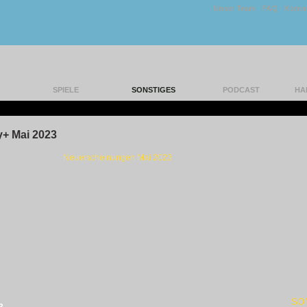
Unser Team
|
FAQ
|
Konta
SPIELE
SONSTIGES
PODCAST
HA
|
+ Mai 2023
Neuerscheinungen Mai 2023
SO