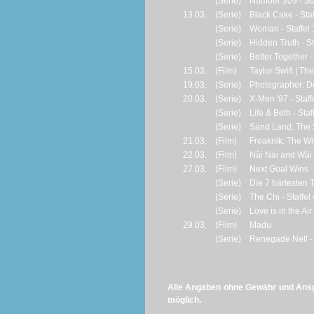
(Serie)
Number 309 - Sta
13.03.
(Serie)
Black Cake - Staf
(Serie)
Woman - Staffel 
(Serie)
Hidden Truth - St
(Serie)
Better Together - 
15.03.
(Film)
Taylor Swift | Th
19.03.
(Serie)
Photographer: De
20.03.
(Serie)
X-Men '97 - Staff
(Serie)
Life & Beth - Staf
(Serie)
Sand Land: The Se
21.03.
(Film)
Freaknik: The Wi
22.03.
(Film)
Nǎi Nai and Wài
27.03.
(Film)
Next Goal Wins
(Serie)
Die 7 härtesten T
(Serie)
The Chi - Staffel
(Serie)
Love is in the Air 
29.03.
(Film)
Madu
(Serie)
Renegade Nell - 
Alle Angaben ohne Gewähr und Anspr
möglich.