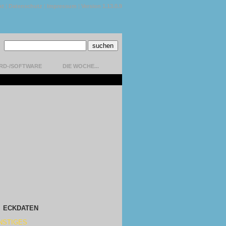
kt
|
Datenschutz
|
Impressum
|
Version 1.13.0.9
RD-/SOFTWARE
DIE WOCHE...
ECKDATEN
NSTIGES