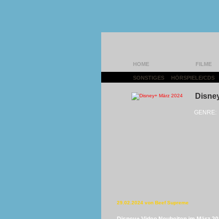
HOME
FILME
SONSTIGES
|
HÖRSPIELE/CDS
Disne
GENRE:
29.02.2024 von Beef Supreme