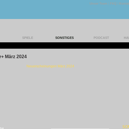
Unser Team
|
FAQ
|
Konta
SPIELE
SONSTIGES
PODCAST
HA
|
y+ März 2024
Neuerscheinungen März 2024
SO