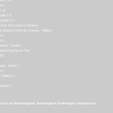
ffel 1-4
el 1
1-10
affel 1-3
Staffel 1-2
e Eras Tour (Taylor's Version)
r Mensch hinter der Kamera - Staffel 1
el 1
fel 2
ries - Staffel 1
ldest Party Never Told
 Pó
age - Staffel 1
 4-5
- Staffel 1-7
Staffel 1
uch auf Vollständigkeit. Nachträgliche Änderungen sind jederzeit