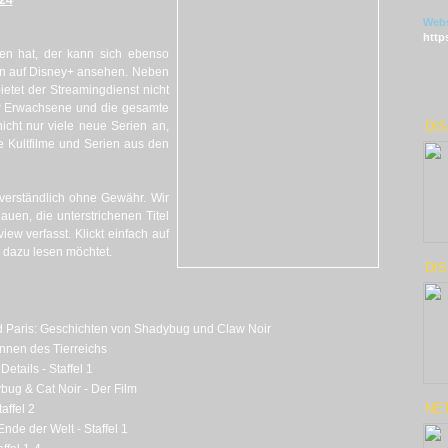
024
Webs
http
n hat, der kann sich ebenso
en auf Disney+ ansehen. Neben
ietet der Streamingdienst nicht
für Erwachsene und die gesamte
nicht nur viele neue Serien an,
DI
e Kultfilme und Serien aus den
tverständlich ohne Gewähr. Wir
en, die unterstrichenen Titel
ew verfasst. Klickt einfach auf
dazu lesen möchtet.
DIS
d Paris: Geschichten von Shadybug und Claw Noir
nnen des Tierreichs
etails - Staffel 1
bug & Cat Noir - Der Film
NET
affel 2
nde der Welt - Staffel 1