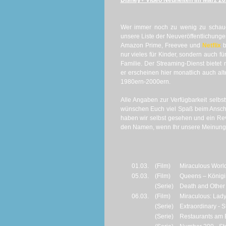
Disney+ Video Neuheiten im März 2
Wer immer noch zu wenig zu schaue
unsere Liste der Neuveröffentlichung
Amazon Prime, Freevee und
Netflix
b
nur vieles für Kinder, sondern auch 
Familie. Der Streaming-Dienst bietet 
er erscheinen hier monatlich auch alt
1980ern-2000ern.
Alle Angaben zur Verfügbarkeit selbs
wünschen Euch viel Spaß beim Anschau
haben wir selbst gesehen und ein Revi
den Namen, wenn Ihr unsere Meinung 
01.03.
(Film)
Miraculous Worl
05.03.
(Film)
Queens – Königi
(Serie)
Death and Other D
06.03.
(Film)
Miraculous: Lady
(Serie)
Extraordinary - St
(Serie)
Restaurants am E