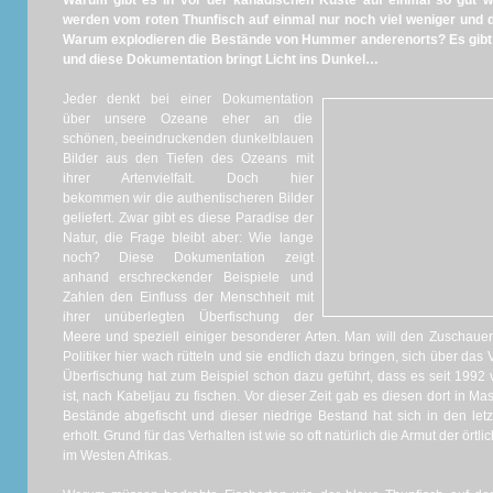
Warum gibt es in vor der kanadischen Küste auf einmal so gut 
werden vom roten Thunfisch auf einmal nur noch viel weniger und d
Warum explodieren die Bestände von Hummer anderenorts? Es gibt 
und diese Dokumentation bringt Licht ins Dunkel…
Jeder denkt bei einer Dokumentation
über unsere Ozeane eher an die
schönen, beeindruckenden dunkelblauen
Bilder aus den Tiefen des Ozeans mit
ihrer Artenvielfalt. Doch hier
bekommen wir die authentischeren Bilder
geliefert. Zwar gibt es diese Paradise der
Natur, die Frage bleibt aber: Wie lange
noch? Diese Dokumentation zeigt
anhand erschreckender Beispiele und
Zahlen den Einfluss der Menschheit mit
ihrer unüberlegten Überfischung der
Meere und speziell einiger besonderer Arten. Man will den Zuschauer 
Politiker hier wach rütteln und sie endlich dazu bringen, sich über d
Überfischung hat zum Beispiel schon dazu geführt, dass es seit 1992
ist, nach Kabeljau zu fischen. Vor dieser Zeit gab es diesen dort in Ma
Bestände abgefischt und dieser niedrige Bestand hat sich in den let
erholt. Grund für das Verhalten ist wie so oft natürlich die Armut der ör
im Westen Afrikas.