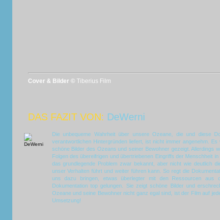
Cover & Bilder ©
Tiberius Film
DAS FAZIT VON:
DeWerni
Die unbequeme Wahrheit über unsere Ozeane, die und diese Do
verantwortlichen Hintergründen liefert, ist nicht immer angenehm. Es
schöne Bilder des Ozeans und seiner Bewohner gezeigt. Allerdings wir
Folgen des übereifrigen und übertriebenen Eingriffs der Menschheit in 
das grundlegende Problem zwar bekannt, aber nicht wie deutlich 
unser Verhalten führt und weiter führen kann. So regt die Dokumenta
uns dazu bringen, etwas überlegter mit den Ressourcen aus 
Dokumentation top gelungen. Sie zeigt schöne Bilder und erschrec
Ozeane und seine Bewohner nicht ganz egal sind, ist der Film auf jeden
Umsetzung!