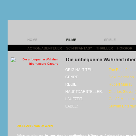
HOME
FILME
SPIELE
ACTION/ABENTEUER
|
SCI-FI/FANTASY
|
THRILLER
|
HORROR
|
Die unbequeme Wahrheit über
ORIGINALTITEL:
The End of the L
GENRE:
Dokumentation
REGIE:
Rupert Murray
HAUPTDARSTELLER:
Charles Glover 
LAUFZEIT:
Ca. 82 Minuten
LABEL:
Sunfilm Enterta
20.11.2010 von DeWerni