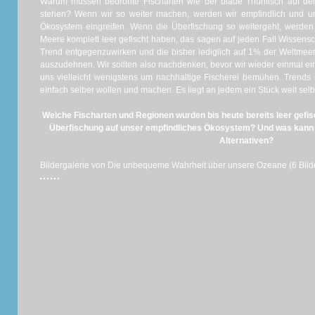
Warum müssen bedrohte Fischarten wie der blaue Thunfisch auf der
stehen? Wenn wir so weiter machen, werden wir empfindlich und u
Ökosystem eingreifen. Wenn die Überfischung so weitergeht, werden
Meere komplett leer gefischt haben, das sagen auf jeden Fall Wissensch
Trend entgegenzuwirken und die bisher lediglich auf 1% der Weltme
auszudehnen. Wir sollten also nachdenken, bevor wir wieder einmal e
uns vielleicht wenigstens um nachhaltige Fischerei bemühen. Trends
einfach selber wollen und machen. Es liegt an jedem ein Stück weit sel
Welche Fischarten und Regionen wurden bis heute bereits leer gefi
Überfischung auf unser empfindliches Ökosystem? Und was kann je
Alternativen?
Bildergalerie von Die unbequeme Wahrheit über unsere Ozeane (6 Bild