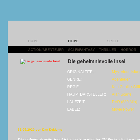
HOME
FILME
SPIELE
ACTION/ABENTEUER
|
SCI-FI/FANTASY
|
THRILLER
|
HORROR
|
Die geheimnisvolle Insel
ORIGINALTITEL:
Mysterious Islan
GENRE:
Abenteuer
REGIE:
Ken Girotti • Will
HAUPTDARSTELLER:
Alan Scarfe
LAUFZEIT:
DVD (880 Min)
LABEL:
Movie Power
31.05.2020 von Dan DeMento
Die geheimnisvolle Insel
ist eine kanadische TV-Serie, die lose 