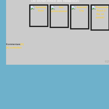
Die letzten Artikel des Redakteurs:
Kommentare
[X]
[X] schließen
©2