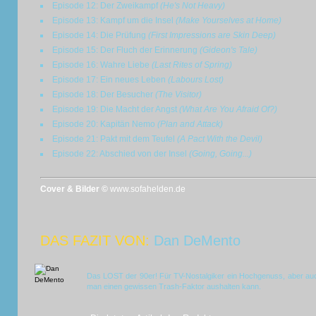
Episode 12: Der Zweikampf
(He's Not Heavy)
Episode 13: Kampf um die Insel
(Make Yourselves at Home)
Episode 14: Die Prüfung
(First Impressions are Skin Deep)
Episode 15: Der Fluch der Erinnerung
(Gideon's Tale)
Episode 16: Wahre Liebe
(Last Rites of Spring)
Episode 17: Ein neues Leben
(Labours Lost)
Episode 18: Der Besucher
(The Visitor)
Episode 19: Die Macht der Angst
(What Are You Afraid Of?)
Episode 20: Kapitän Nemo
(Plan and Attack)
Episode 21: Pakt mit dem Teufel
(A Pact With the Devil)
Episode 22: Abschied von der Insel
(Going, Going...)
Cover & Bilder ©
www.sofahelden.de
DAS FAZIT VON:
Dan DeMento
Das LOST der 90er! Für TV-Nostalgiker ein Hochgenuss, aber auch
man einen gewissen Trash-Faktor aushalten kann.