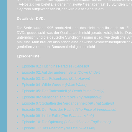
TV-Nostalgiker bietet
Die geheimnisvolle Insel
aber fast 15 Stunden Unt
Caprona
aufgewachsen ist, der wird diese Serie feiern.
Details der DVD:
Die Serie wurde 1995 produziert und das sieht man ihr auch an. Z
DVDs gequetscht, was der Qualität auch nicht gerade zuträglich ist. Das Bi
unterirdisch und die deutsche Synchronfassung ist so, wie deutsche 
Mal sind. Man braucht also schon eine gewisse Schmerzunempfindlichkei
genießen zu können. Bonusmaterial gibt es nicht.
Episodenliste:
Episode 01: Flucht ins Paradies
(Genesis)
Episode 02: Auf der anderen Seite
(Down Under)
Episode 03: Das Felsenhaus
(Safe Haven)
Episode 04: Wilde Wasser
(White Water)
Episode 05: Das Todesurteil
(A Death in the Family)
Episode 06: Menschenjagd
(Love Thy Neighbour)
Episode 07: Schatten der Vergangenheit
(All That Glitters)
Episode 08: Der Preis der Rache
(The Price of Vengeance)
Episode 09: In der Falle
(The Phantom's Lair)
Episode 10: Die Opferung
(It Should be an Englishman)
Episode 11: Das Phantom
(No One Rules Me)