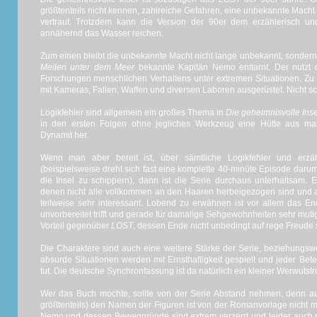
größtenteils nicht kennen, zahlreiche Gefahren, eine unbekannte Macht v
vertraut. Trotzdem kann die Version der 90er dem erzählerisch u
annähernd das Wasser reichen.
Zum einen bleibt die unbekannte Macht nicht lange unbekannt, sondern 
Meilen unter dem Meer
bekannte Kapitän Nemo enttarnt. Der nutzt di
Forschungen menschlichen Verhaltens unter extremen Situationen. Zu 
mit Kameras, Fallen, Waffen und diversen Laboren ausgerüstet. Nicht sc
Logikfehler sind allgemein ein großes Thema in
Die geheimnisvolle Inse
in den ersten Folgen ohne jegliches Werkzeug eine Hütte aus m
Dynamit her.
Wenn man aber bereit ist, über sämtliche Logikfehler und erzä
(beispielsweise dreht sich fast eine komplette 40-minüte Episode daru
die Insel zu schippern), dann ist die Serie durchaus unterhaltsam. 
denen nicht alle vollkommen an den Haaren herbeigezogen sind und a
teilweise sehr interessant. Lobend zu erwähnen ist vor allem das En
unvorbereitet trifft und gerade für damalige Sehgewohnheiten sehr mutig
Vorteil gegenüber
LOST
, dessen Ende nicht unbedingt auf rege Freude s
Die Charaktere sind auch eine weitere Stärke der Serie, beziehungsw
absurde Situationen werden mit Ernsthaftigkeit gespielt und jeder Bete
tut. Die deutsche Synchronfassung ist da natürlich ein kleiner Werwutstro
Wer das Buch mochte, sollte von der Serie Abstand nehmen, denn a
größtenteils) den Namen der Figuren ist von der Romanvorlage nicht me
Nemo und dessen Beweggründe sind extrem verzerrt und leider auch n