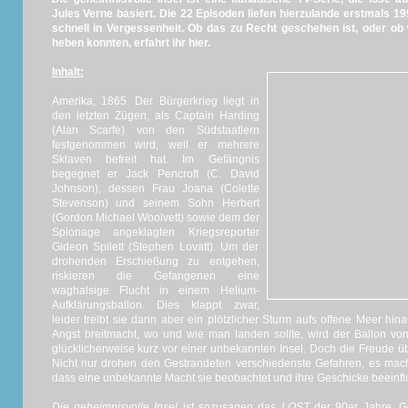
Jules Verne basiert. Die 22 Episoden liefen hierzulande erstmals 1
schnell in Vergessenheit. Ob das zu Recht geschehen ist, oder ob 
heben konnten, erfahrt ihr hier.
Inhalt:
Amerika, 1865. Der Bürgerkrieg liegt in
den letzten Zügen, als Captain Harding
(Alan Scarfe) von den Südstaatlern
festgenommen wird, weil er mehrere
Sklaven befreit hat. Im Gefängnis
begegnet er Jack Pencroft (C. David
Johnson), dessen Frau Joana (Colette
Stevenson) und seinem Sohn Herbert
(Gordon Michael Woolvett) sowie dem der
Spionage angeklagten Kriegsreporter
Gideon Spilett (Stephen Lovatt). Um der
drohenden Erschießung zu entgehen,
riskieren die Gefangenen eine
waghalsige Flucht in einem Helium-
Aufklärungsballon. Dies klappt zwar,
leider treibt sie dann aber ein plötzlicher Sturm aufs offene Meer h
Angst breitmacht, wo und wie man landen sollte, wird der Ballon von
glücklicherweise kurz vor einer unbekannten Insel. Doch die Freude üb
Nicht nur drohen den Gestrandeten verschiedenste Gefahren, es macht
dass eine unbekannte Macht sie beobachtet und ihre Geschicke beeinflu
Die geheimnisvolle Insel
ist sozusagen das
LOST
der 90er Jahre. Ge