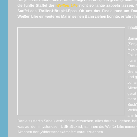
Nunja… zwei Jahre sind etwas weniger als drei, also genaugenomme
die fünfte Staffel der
Weißen Lilie
nicht so lange zappeln lassen. N
Staffel des Thriller-Hörspiel-Epos. Ob uns das Finale rund um D
Weißen Lilie ein weiteres Mal in seinen Bann ziehen konnte, erfahrt
Inhalt
Sami
(Sonj
Mexik
Fokus
nur m
Knaue
Grenz
und g
Joha
Aller
gerät
mehr 
Buch
Weiße
am I
Daniels (Martin Sabel) Verbündete versuchen, alles daran zu geben, he
was auf dem mysteriösen USB Stick ist, ist ihnen die Weiße Lilie immer 
Aktionen der „Widerstandskämpfer“ vorauszuahnen…