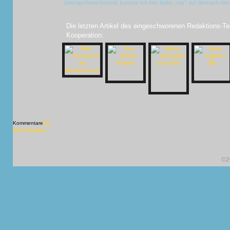
überraschend kommt, komme ich hier leider „nur“ auf dennoch he
Die letzten Artikel des eingeschworenen Redaktions-Te
Kooperation:
Kommentare
[X]
[X] schließen
©2