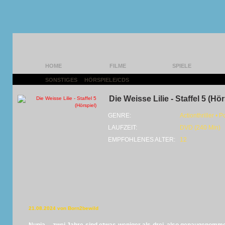
HOME
FILME
SPIELE
SONSTIGES
|
HÖRSPIELE/CDS
|
Die Weisse Lilie - Staffel 5 (Hör
GENRE:
Actionthriller • Po
LAUFZEIT:
DVD (240 Min)
EMPFOHLENES ALTER:
12
21.08.2024 von Born2bewild