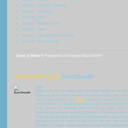
Track 18 - Last Man Standing
Track 19 - Wendung
Track 20 - Patt
Track 21 - Blutige Rache
Track 22 - Lynn
Track 23 - Leb Wohl, mein Freund
Track 24 - Auferstehung
Cover & Bilder ©
Folgenreich / Universal Music GmbH
DAS FAZIT VON:
Born2bewild
Alex:
Nunja, was soll ich sagen, auch die fünfte Staffel ist ein pack
Spannung, die ich liebe, Elemente wie überraschende Tode, die i
man mit dem Abschluss des
Epos
zufrieden ist, muss am Ende je
meinen Teil bin nicht hundertprozentig zufrieden. Aber die andere F
Ende, mit dem ich zufrieden wäre? Schwer zu sagen. Nach 
Abenteuer gibt es kaum noch Möglichkeiten zur Steigerung. Nach
10/10, da gibt es kaum Verbesserungsmöglichkeiten. Was ich per
Sprünge in Zeit und Raum. Es gab schon das eine oder ander
bestimmte Passagen zweimal anhören musste. In Kombination mit