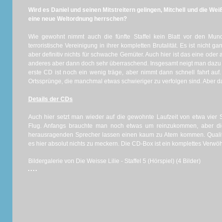
Wird es Daniel und seinen Mitstreitern gelingen, Mitchell und die Wei
eine neue Weltordnung herrschen?
Wie gewohnt nimmt auch die fünfte Staffel kein Blatt vor den Mu
terroristische Vereinigung in ihrer kompletten Brutalität. Es ist nicht gan
aber definitiv nichts für schwache Gemüter. Auch hier ist das eine oder
anderes aber dann doch sehr überraschend. Insgesamt neigt man dazu 
erste CD ist noch ein wenig träge, aber nimmt dann schnell fahrt auf.
Ortssprünge, die manchmal etwas schwieriger zu verfolgen sind. Aber das
Details der CDs
Auch hier setzt man wieder auf die gewohnte Laufzeit von etwa vier
Flug. Anfangs brauchte man noch etwas um reinzukommen, aber die
herausragenden Sprecher lassen einen kaum zu Atem kommen. Qualitati
es hier absolut nichts zu meckern. Die CD-Box ist ein komplettes Verwöh
Bildergalerie von Die Weisse Lilie - Staffel 5 (Hörspiel) (4 Bilder)