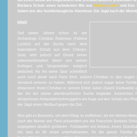
Mit ihrem Debüt als Regisseurin und Drehbuchautorin präsentiert u
Barbara Schulz einen turbulenten Mix aus
Indiana Jones
und
Das 
haben uns das familientaugliche Abenteuer
Die Jagd nach der Mumie
Inhalt
Seit vielen Jahren schon ist der
Archäologe Christian Robinson (Fabrice
Luchini) auf der Suche nach dem
legendären Schatz aus dem Cheops-
Grab, wird jedoch auf Grund seiner
unkonventionellen Ideen von seinen
Kollegen und Vorgesetzten lediglich
belächelt. Als ihn seine Spur schließlich
auch noch direkt nach Paris führt, scheint Christian in den Augen
Verstand verloren zu haben. Während sich jedoch sogar seine Tochter 
distanziert, findet Christian in seinem Enkel Julien (Gavril Dartevelle)
der ihn bei seiner abenteuerlichen Suche begleitet. Inzwische
skrupellosen Antiquitätenschmugglern ein Auge auf den Schatz des Ph
der Jagd einen Wettlauf gegen die Zeit...
Was gibt es Besseres, um dem Alltag zu entfliehen, als ein kleines Abe
nach der Mumie von Paris
präsentiert uns die Französin Barbara Schulz
zugegeben deutlich größeren - Fußstapfen von
Indiana Jones
. Grundsä
mit, was es für einen unterhaltsamen, für die ganze Familie ge