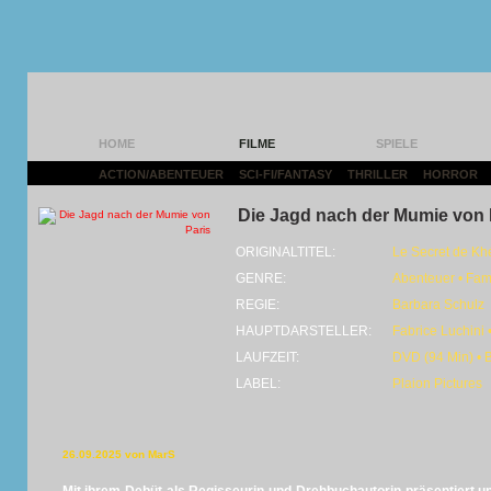
HOME
FILME
SPIELE
ACTION/ABENTEUER
|
SCI-FI/FANTASY
|
THRILLER
|
HORROR
|
Die Jagd nach der Mumie von 
ORIGINALTITEL:
Le Secret de Kh
GENRE:
Abenteuer • Fami
REGIE:
Barbara Schulz
HAUPTDARSTELLER:
Fabrice Luchini •
LAUFZEIT:
DVD (94 Min) • 
LABEL:
Plaion Pictures
26.09.2025 von MarS