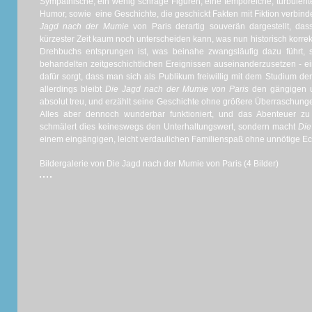
Sympathische, ein wenig schräge Figuren, eine temporeiche, turbulente
Humor, sowie eine Geschichte, die geschickt Fakten mit Fiktion verbinde
Jagd nach der Mumie
von Paris derartig souverän dargestellt, da
kürzester Zeit kaum noch unterscheiden kann, was nun historisch korrek
Drehbuchs entsprungen ist, was beinahe zwangsläufig dazu führt,
behandelten zeitgeschichtlichen Ereignissen auseinanderzusetzen - e
dafür sorgt, dass man sich als Publikum freiwillig mit dem Studium de
allerdings bleibt
Die Jagd nach der Mumie von Paris
den gängigen 
absolut treu, und erzählt seine Geschichte ohne größere Überraschun
Alles aber dennoch wunderbar funktioniert, und das Abenteuer zu 
schmälert dies keineswegs den Unterhaltungswert, sondern macht
Die
einem eingängigen, leicht verdaulichen Familienspaß ohne unnötige Ec
Bildergalerie von Die Jagd nach der Mumie von Paris (4 Bilder)