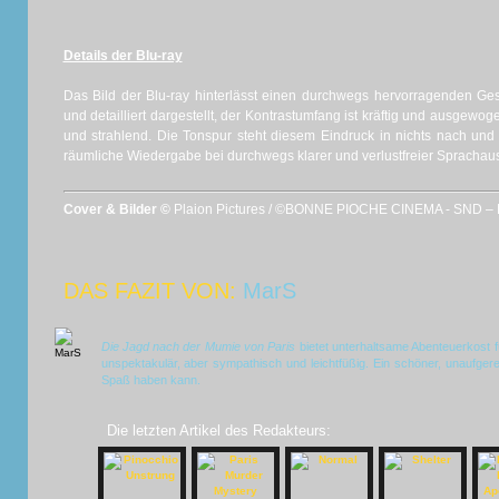
Details der Blu-ray
Das Bild der Blu-ray hinterlässt einen durchwegs hervorragenden Ges
und detailliert dargestellt, der Kontrastumfang ist kräftig und ausgewo
und strahlend. Die Tonspur steht diesem Eindruck in nichts nach und
räumliche Wiedergabe bei durchwegs klarer und verlustfreier Sprachau
Cover & Bilder ©
Plaion Pictures / ©BONNE PIOCHE CINEMA - SND –
DAS FAZIT VON:
MarS
Die Jagd nach der Mumie von Paris
bietet unterhaltsame Abenteuerkost fü
unspektakulär, aber sympathisch und leichtfüßig. Ein schöner, unaufge
Spaß haben kann.
Die letzten Artikel des Redakteurs: