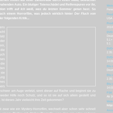
dchen mitten auf einer Landstraße durch einen Wald, beleuchtet
nahenden Auto. Ein blutiger Totenschädel und Reifenspuren vor ihr,
Weit
tion
trifft auf
Ich weiß, was du letzten Sommer getan hast
. So
Penel
ach einem Horrorfilm, was jedoch wirklich hinter
Der Fluch von
Prod
der folgenden Kritik...
USA
Prod
hens
2014
acht
DVD
Deuts
latz
5.1 •
der
5.1
rn,
DVD-
 die
2.35:
luch
DVD-
eses
14.0
die
Blu-
 den
Deut
sie
Blu-
gung
2.35:
nes
Blu-
ers
14.0
schwer am Auge verletzt, sinnt dieser auf Rache und beginnt sie zu
FSK
 weder Hilfe noch Schutz, und so ist sie auf sich allein gestellt und
Ab 1
Ist dieses Jahr vielleicht ihre Zeit gekommen?
Webs
http
t zwar wie ein Mystery-Horrorfilm, wechselt aber schon sehr schnell
Anza