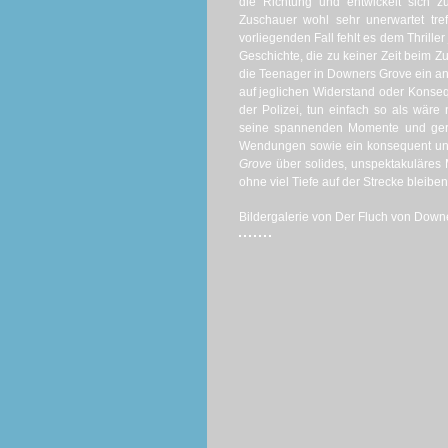
die Richtung und entwickelt sich z
Zuschauer wohl sehr unerwartet tref
vorliegenden Fall fehlt es dem Thrille
Geschichte, die zu keiner Zeit beim Z
die Teenager in Downers Grove ein ana
auf jeglichen Widerstand oder Konseq
der Polizei, tun einfach so als wäre 
seine spannenden Momente und gerad
Wendungen sowie ein konsequent uns
Grove
über solides, unspektakuläres 
ohne viel Tiefe auf der Strecke bleiben
Bildergalerie von Der Fluch von Downe