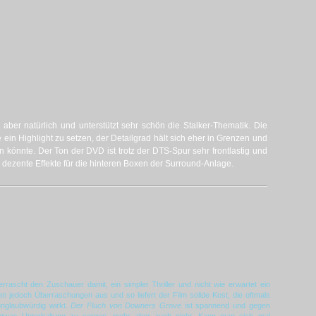
t aber natürlich und unterstützt sehr schön die Stalker-Thematik. Die
 ein Highlight zu setzen, der Detailgrad hält sich eher in Grenzen und
n könnte. Der Ton der DVD ist trotz der DTS-Spur sehr frontlastig und
n dezente Effekte für die hinteren Boxen der Surround-Anlage.
rrascht den Zuschauer damit, ein simpler Thriller und nicht wie erwartet ein
en jedoch Überraschungen aus und so liefert der Film solide Kost, die oftmals
unglaubwürdig wirkt.
Der Fluch von Downers Grove
ist spannend und gegen