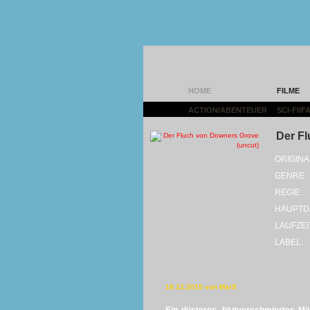
HOME
FILME
ACTION/ABENTEUER
|
SCI-FI/
Der Fl
ORIGINA
GENRE:
REGIE:
HAUPTD
LAUFZEI
LABEL:
18.12.2015 von MarS