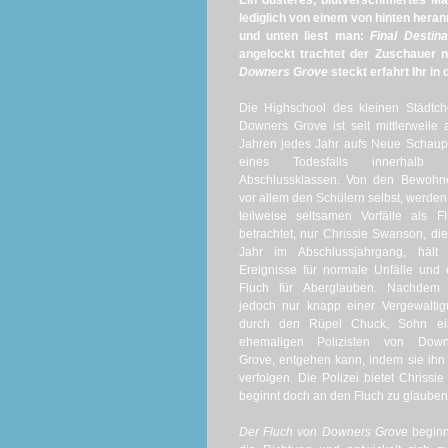
Ein düsteres, blutverschmiertes Mä
lediglich von einem von hinten heran
und unten liest man:
Final Destina
angelockt trachtet der Zuschauer n
Downers Grove
steckt erfahrt Ihr in 
Die Highschool des kleinen Städtc
Downers Grove ist seit mittlerweile 
Jahren jedes Jahr aufs Neue Schaup
eines Todesfalls innerhalb 
Abschlussklassen. Von den Bewohne
vor allem den Schülern selbst, werden
teilweise seltsamen Vorfälle als F
betrachtet, nur Chrissie Swanson, di
Jahr im Abschlussjahrgang, hält 
Ereignisse für normale Unfälle und
Fluch für Aberglauben. Nachdem 
jedoch nur knapp einer Vergewalti
durch den Rüpel Chuck, Sohn ei
ehemaligen Polizisten von Down
Grove, entgehen kann, indem sie ihn 
verfolgen. Die Polizei bietet Chrissie
beginnt doch an den Fluch zu glauben. 
Der Fluch von Downers Grove
beginn