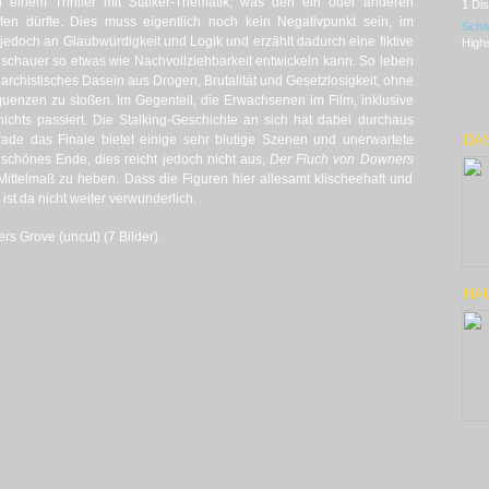
u einem Thriller mit Stalker-Thematik, was den ein oder anderen
1 Di
fen dürfte. Dies muss eigentlich noch kein Negativpunkt sein, im
Schl
r jedoch an Glaubwürdigkeit und Logik und erzählt dadurch eine fiktive
Highs
uschauer so etwas wie Nachvollziehbarkeit entwickeln kann. So leben
rchistisches Dasein aus Drogen, Brutalität und Gesetzlosigkeit, ohne
uenzen zu stoßen. Im Gegenteil, die Erwachsenen im Film, inklusive
nichts passiert. Die Stalking-Geschichte an sich hat dabei durchaus
e das Finale bietet einige sehr blutige Szenen und unerwartete
DA
chönes Ende, dies reicht jedoch nicht aus,
Der Fluch von Downers
Mittelmaß zu heben. Dass die Figuren hier allesamt klischeehaft und
 ist da nicht weiter verwunderlich.
rs Grove (uncut) (7 Bilder)
HAU