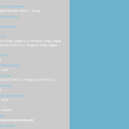
ere Schauspieler
ope Mitchell • Mark L. Young
uktionsland
uktionsjahr
-Ton
ch Dolby Digital 2.0 • Deutsch Dolby Digital
 Deutsch DTS 5.1 • Englisch Dolby Digital
Bild
1
Verkaufsstart
1.2016
ray-Ton
sch DTS-HD 5.1 • Englisch DTS-HD 5.1
ray-Bild
1
ray-Verkaufsstart
1.2016
6 Jahren
ite
://www.tiberiusfilm.de/
hl Medien