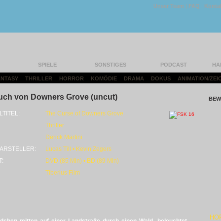
Unser Team
|
FAQ
|
Konta
SPIELE
SONSTIGES
PODCAST
HA
FANTASY
|
THRILLER
|
HORROR
|
KOMÖDIE
|
DRAMA
|
DOKUS
|
ANIMATION/ZEI
uch von Downers Grove (uncut)
BEW
LTITEL:
The Curse of Downers Grove
Thriller
Derick Martini
ARSTELLER:
Lucas Till • Kevin Zegers
T:
DVD (85 Min) • BD (89 Min)
Tiberius Film
HO