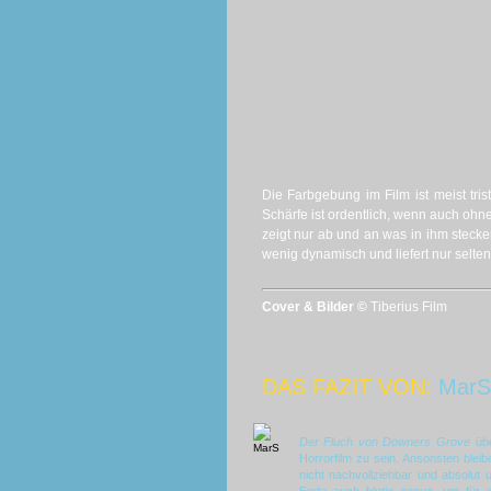
Die Farbgebung im Film ist meist tris
Schärfe ist ordentlich, wenn auch ohne
zeigt nur ab und an was in ihm stecke
wenig dynamisch und liefert nur selte
Cover & Bilder ©
Tiberius Film
DAS FAZIT VON:
MarS
Der Fluch von Downers Grove
übe
Horrorfilm zu sein. Ansonsten bleib
nicht nachvollziehbar und absolut 