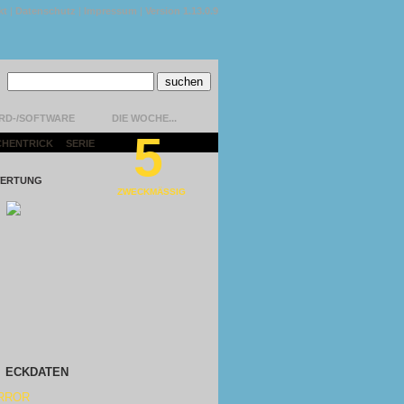
kt
|
Datenschutz
|
Impressum
|
Version 1.13.0.9
RD-/SOFTWARE
DIE WOCHE...
5
CHENTRICK
|
SERIE
|
ERTUNG
ZWECKMÄSSIG
ECKDATEN
RROR