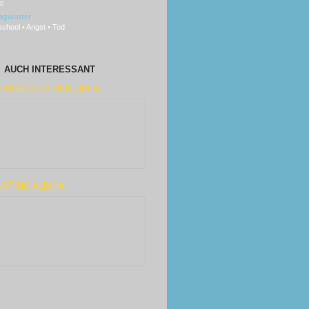
sc
agwörter
chool • Angst • Tod
AUCH INTERESSANT
S PHANTOM DER OPER
NTING ALBINA