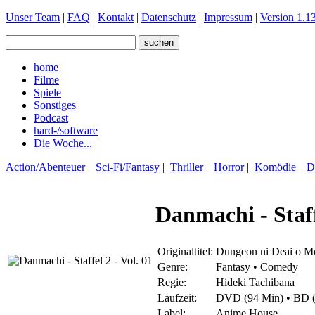
Unser Team
|
FAQ
|
Kontakt
|
Datenschutz
|
Impressum
|
Version 1.13
home
Filme
Spiele
Sonstiges
Podcast
hard-/software
Die Woche...
Action/Abenteuer
|
Sci-Fi/Fantasy
|
Thriller
|
Horror
|
Komödie
|
D
Danmachi - Staff
Originaltitel:
Dungeon ni Deai o Mo
Genre:
Fantasy • Comedy
Regie:
Hideki Tachibana
Laufzeit:
DVD (94 Min) • BD 
Label:
Anime House